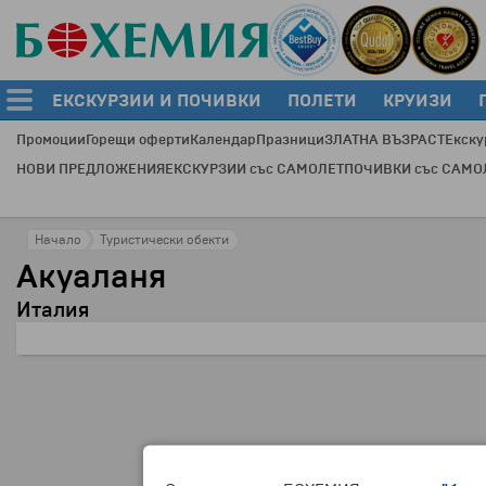
ЕКСКУРЗИИ И ПОЧИВКИ
ПОЛЕТИ
КРУИЗИ
Промоции
Горещи оферти
Календар
Празници
ЗЛАТНА ВЪЗРАСТ
Екску
НОВИ ПРЕДЛОЖЕНИЯ
ЕКСКУРЗИИ със САМОЛЕТ
ПОЧИВКИ със САМО
Начало
Туристически обекти
Акуаланя
Италия