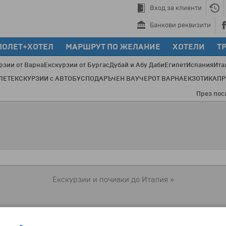
Вход за клиенти
Банкови реквизити
ПОЛЕТ+ХОТЕЛ
МАРШРУТ ПО ЖЕЛАНИЕ
ХОТЕЛИ
Т
рзии от Варна
Екскурзии от Бургас
Дубай и Абу Даби
Египет
Испания
Ита
ЛЕТ
ЕКСКУРЗИИ с АВТОБУС
ПОДАРЪЧЕН ВАУЧЕР
ОТ ВАРНА
ЕКЗОТИКА
П
През последн
Екскурзии и почивки до Италия »