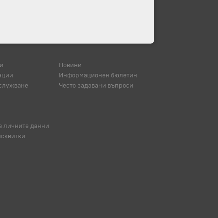
и
Новини
ации
Информационен бюлетин
служване
Често задавани въпроси
а личните данни
исквитки