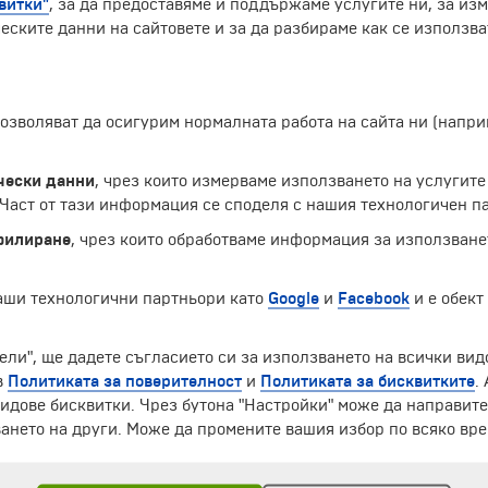
витки"
, за да предоставяме и поддържаме услугите ни, за из
еските данни на сайтовете и за да разбираме как се използва
 позволяват да осигурим нормалната работа на сайта ни (нап
чески данни
, чрез които измерваме използването на услугите
аст от тази информация се споделя с нашия технологичен па
филиране
, чрез които обработваме информация за използване
наши технологични партньори като
Google
и
Facebook
и е обект
ели", ще дадете съгласието си за използването на всички вид
ЧЛЕН НА
в
Политиката за поверителност
и
Политиката за бисквитките
.
идове бисквитки. Чрез бутона "Настройки" може да направит
ането на други. Може да промените вашия избор по всяко вре