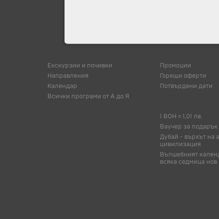
Екскурзии и почивки
Промоции
Направления
Горещи оферти
Календар
Потвърдени дати
Всички програми от А до Я
1 BOH = 1,01 лв.
Ваучер за подарък
Дубай - върхът на 
цивилизация
Вълшебният календ
всяка седмица нов 