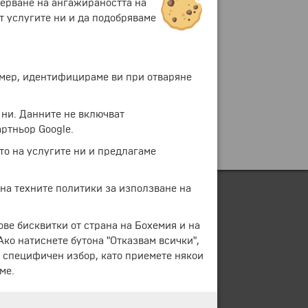
мерване на ангажираността на
т услугите ни и да подобряваме
ример, идентифицираме ви при отваряне
 ни. Данните не включват
ртньор Google.
то на услугите ни и предлагаме
 на техните политики за използване на
ове бисквитки от страна на Бохемия и на
 Ако натиснете бутона "Отказвам всички",
е специфичен избор, като приемете някои
ме.