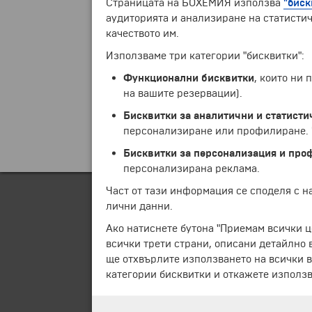
Страницата на БОХЕМИЯ използва
"биск
аудиторията и анализиране на статистич
качеството им.
Използваме три категории "бисквитки":
Функционални бисквитки
, които ни
на вашите резервации).
Бисквитки за аналитични и статисти
персонализиране или профилиране. Ч
Бисквитки за персонализация и про
персонализирана реклама.
Част от тази информация се споделя с 
лични данни.
Ако натиснете бутона "Приемам всички ц
всички трети страни, описани детайлно 
ще отхвърлите използването на всички в
категории бисквитки и откажете използв