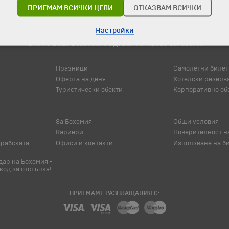
ПРИЕМАМ ВСИЧКИ ЦЕЛИ
ОТКАЗВАМ ВСИЧКИ
Настройки
© 1994-2026 Бохемия ООД.
Всички права запазени.
Празници
Самолетни билет
Оферта на деня
Хотелски резерв
Туристически обекти
Корпоративно об
За Бохемия
Общи условия
Кариери
Поверителност н
арабската
Офиси и контакти
Използване на б
ар на Бохемия -
код за отстъпка!
ПРИЕМАМЕ РАЗПЛАЩАНИЯ С: