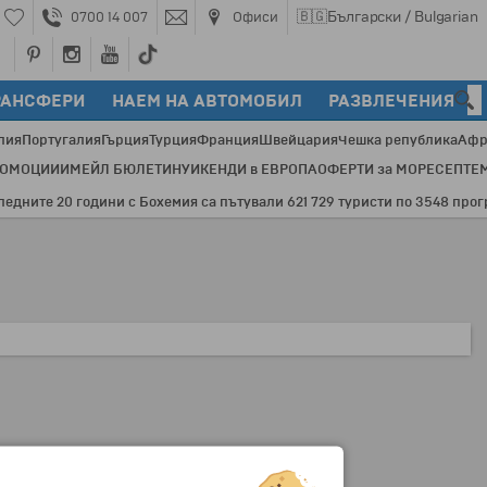
🇧🇬
Български / Bulgarian
0700 14 007
Офиси
РАНСФЕРИ
НАЕМ НА АВТОМОБИЛ
РАЗВЛЕЧЕНИЯ
лия
Португалия
Гърция
Турция
Франция
Швейцария
Чешка република
Афр
РОМОЦИИ
ИМЕЙЛ БЮЛЕТИН
УИКЕНДИ в ЕВРОПА
ОФЕРТИ за МОРЕ
СЕПТЕ
ите 20 години с Бохемия са пътували 621 729 туристи по 3548 програми