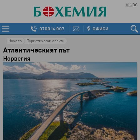
🇧🇬
BG
0700 14 007
ОФИСИ
Начало
Туристически обекти
Атлантическият път
Норвегия