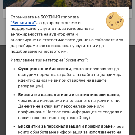
Страницата на БОХЕМИЯ използва
"бисквитки"
, за да предоставяме и
Екскурзии и почивки до Норвегия »
поддържаме услугите ни, за измерване на
ангажираността на аудиторията и
анализиране на статистическите данни на сайтовете и за
да разбираме как се използват услугите ни и да
подобряваме качеството им.
Използваме три категории "бисквитки":
ЧЛЕН НА
Функционални бисквитки
, които ни позволяват да
осигурим нормалната работа на сайта ни (например,
идентифицираме ви при отваряне на вашите
резервации).
Бисквитки за аналитични и статистически данни
,
чрез които измерваме използването на услугите ни.
Данните не включват персонализиране или
профилиране. Част от тази информация се споделя с
нашия технологичен партньор Google.
Бисквитки за персонализация и профилиране
, чрез
които обработваме информация за използването на
© 1994-2026 Бохемия ООД.
Всички права запазени.