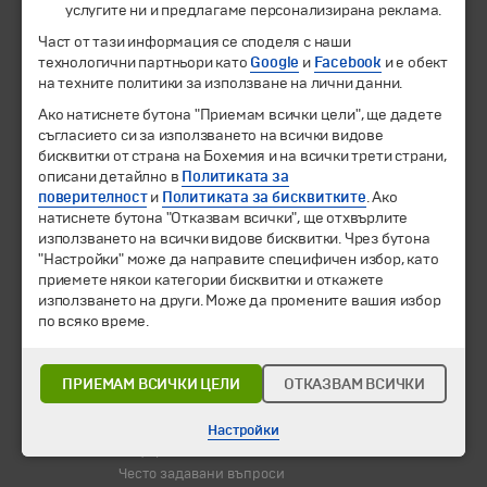
услугите ни и предлагаме персонализирана реклама.
Част от тази информация се споделя с наши
Екскурзии и почивки
технологични партньори като
Google
и
Facebook
и е обект
Направления
на техните политики за използване на лични данни.
Календар
Всички програми от А до Я
Ако натиснете бутона "Приемам всички цели", ще дадете
съгласието си за използването на всички видове
бисквитки от страна на Бохемия и на всички трети страни,
Промоции
описани детайлно в
Политиката за
Горещи оферти
поверителност
и
Политиката за бисквитките
. Ако
Потвърдени дати
натиснете бутона "Отказвам всички", ще отхвърлите
използването на всички видове бисквитки. Чрез бутона
Празници
"Настройки" може да направите специфичен избор, като
Оферта на деня
приемете някои категории бисквитки и откажете
Туристически обекти
използването на други. Може да промените вашия избор
по всяко време.
Самолетни билети
Хотелски резервации
ПРИЕМАМ ВСИЧКИ ЦЕЛИ
ОТКАЗВАМ ВСИЧКИ
Корпоративно обслужване
Новини
Настройки
Информационен бюлетин
Често задавани въпроси