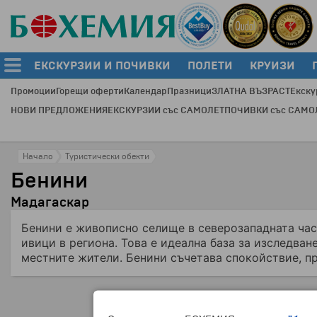
ЕКСКУРЗИИ И ПОЧИВКИ
ПОЛЕТИ
КРУИЗИ
Промоции
Горещи оферти
Календар
Празници
ЗЛАТНА ВЪЗРАСТ
Екску
НОВИ ПРЕДЛОЖЕНИЯ
ЕКСКУРЗИИ със САМОЛЕТ
ПОЧИВКИ със САМО
Начало
Туристически обекти
Бенини
Мадагаскар
Бенини е живописно селище в северозападната час
ивици в региона. Това е идеална база за изследван
местните жители. Бенини съчетава спокойствие, пр