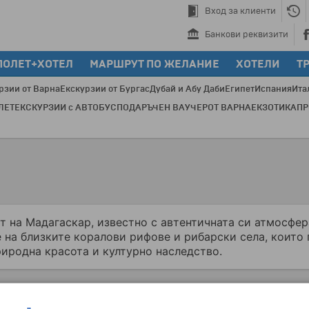
Вход за клиенти
Банкови реквизити
ПОЛЕТ+ХОТЕЛ
МАРШРУТ ПО ЖЕЛАНИЕ
ХОТЕЛИ
Т
рзии от Варна
Екскурзии от Бургас
Дубай и Абу Даби
Египет
Испания
Ита
ЛЕТ
ЕКСКУРЗИИ с АВТОБУС
ПОДАРЪЧЕН ВАУЧЕР
ОТ ВАРНА
ЕКЗОТИКА
П
П
т на Мадагаскар, известно с автентичната си атмосфер
е на близките коралови рифове и рибарски села, които
иродна красота и културно наследство.
Екскурзии и почивки до Мадагаскар »