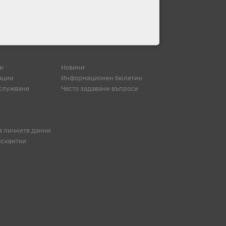
и
Новини
ации
Информационен бюлетин
служване
Често задавани въпроси
а личните данни
исквитки