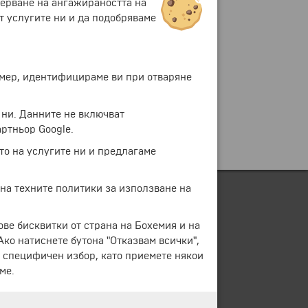
мерване на ангажираността на
т услугите ни и да подобряваме
ример, идентифицираме ви при отваряне
 ни. Данните не включват
ртньор Google.
то на услугите ни и предлагаме
 на техните политики за използване на
ове бисквитки от страна на Бохемия и на
 Ако натиснете бутона "Отказвам всички",
е специфичен избор, като приемете някои
ме.