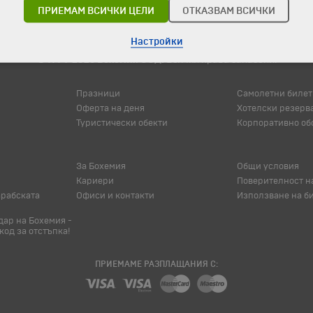
ПРИЕМАМ ВСИЧКИ ЦЕЛИ
ОТКАЗВАМ ВСИЧКИ
Настройки
© 1994-2026 Бохемия ООД.
Всички права запазени.
Празници
Самолетни билет
Оферта на деня
Хотелски резерв
Туристически обекти
Корпоративно об
За Бохемия
Общи условия
Кариери
Поверителност н
арабската
Офиси и контакти
Използване на б
ар на Бохемия -
код за отстъпка!
ПРИЕМАМЕ РАЗПЛАЩАНИЯ С: