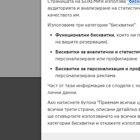
Страницата на БОХЕМИЯ използва
"биск
аудиторията и анализиране на статистич
качеството им.
Използваме три категории "бисквитки":
Функционални бисквитки
, които ни
на вашите резервации).
Бисквитки за аналитични и статисти
персонализиране или профилиране. Ч
Бисквитки за персонализация и про
персонализирана реклама.
Част от тази информация се споделя с 
лични данни.
Ако натиснете бутона "Приемам всички ц
всички трети страни, описани детайлно 
ще отхвърлите използването на всички в
категории бисквитки и откажете използв