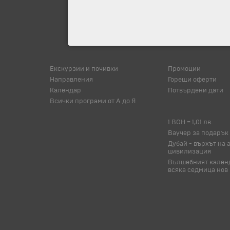
Екскурзии и почивки
Промоции
Направления
Горещи оферти
Календар
Потвърдени дати
Всички програми от А до Я
1 BOH = 1,01 лв.
Ваучер за подарък
Дубай - върхът на 
цивилизация
Вълшебният календ
всяка седмица нов 