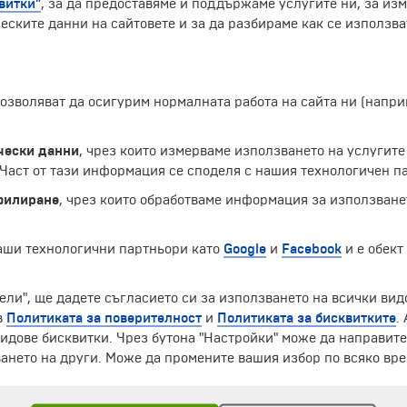
витки"
, за да предоставяме и поддържаме услугите ни, за из
еските данни на сайтовете и за да разбираме как се използва
 позволяват да осигурим нормалната работа на сайта ни (нап
чески данни
, чрез които измерваме използването на услугите
аст от тази информация се споделя с нашия технологичен па
филиране
, чрез които обработваме информация за използване
наши технологични партньори като
Google
и
Facebook
и е обект
ели", ще дадете съгласието си за използването на всички вид
ЧЛЕН НА
в
Политиката за поверителност
и
Политиката за бисквитките
.
идове бисквитки. Чрез бутона "Настройки" може да направит
ането на други. Може да промените вашия избор по всяко вре