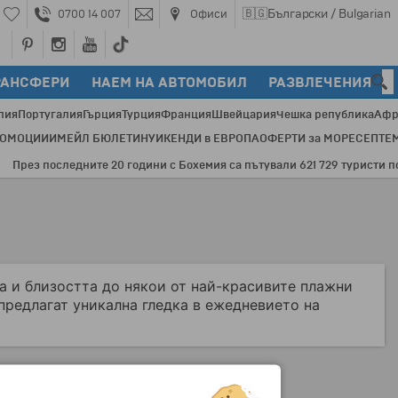
🇧🇬
Български / Bulgarian
0700 14 007
Офиси
РАНСФЕРИ
НАЕМ НА АВТОМОБИЛ
РАЗВЛЕЧЕНИЯ
лия
Португалия
Гърция
Турция
Франция
Швейцария
Чешка република
Афр
РОМОЦИИ
ИМЕЙЛ БЮЛЕТИН
УИКЕНДИ в ЕВРОПА
ОФЕРТИ за МОРЕ
СЕПТЕ
рез последните 20 години с Бохемия са пътували 621 729 туристи по 3
а и близостта до някои от най-красивите плажни
 предлагат уникална гледка в ежедневието на