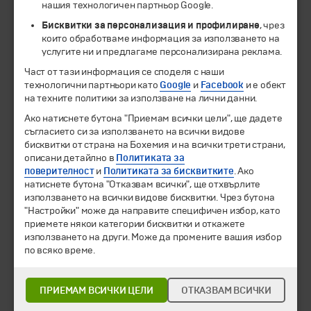
нашия технологичен партньор Google.
Бисквитки за персонализация и профилиране
, чрез
които обработваме информация за използването на
услугите ни и предлагаме персонализирана реклама.
Част от тази информация се споделя с наши
технологични партньори като
Google
и
Facebook
и е обект
© 1994-2026 Бохемия ООД.
Всички права запазени.
на техните политики за използване на лични данни.
Ако натиснете бутона "Приемам всички цели", ще дадете
Екскурзии и почивки
съгласието си за използването на всички видове
Направления
бисквитки от страна на Бохемия и на всички трети страни,
Календар
описани детайлно в
Политиката за
Всички програми от А до Я
поверителност
и
Политиката за бисквитките
. Ако
натиснете бутона "Отказвам всички", ще отхвърлите
Промоции
използването на всички видове бисквитки. Чрез бутона
Горещи оферти
"Настройки" може да направите специфичен избор, като
Потвърдени дати
приемете някои категории бисквитки и откажете
използването на други. Може да промените вашия избор
Празници
по всяко време.
Оферта на деня
Туристически обекти
ПРИЕМАМ ВСИЧКИ ЦЕЛИ
ОТКАЗВАМ ВСИЧКИ
Самолетни билети