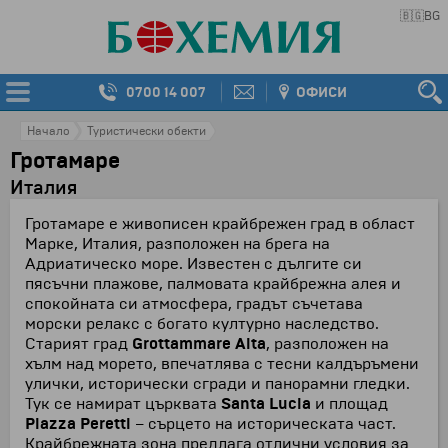
🇧🇬
BG
0700 14 007
ОФИСИ
Начало
Туристически обекти
Гротамаре
Италия
Гротамаре е живописен крайбрежен град в област
Марке, Италия, разположен на брега на
Адриатическо море. Известен с дългите си
пясъчни плажове, палмовата крайбрежна алея и
спокойната си атмосфера, градът съчетава
морски релакс с богато културно наследство.
Старият град
Grottammare Alta
, разположен на
хълм над морето, впечатлява с тесни калдъръмени
улички, исторически сгради и панорамни гледки.
Тук се намират църквата
Santa Lucia
и площад
Piazza Peretti
– сърцето на историческата част.
Крайбрежната зона предлага отлични условия за