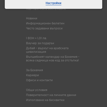
Настройки
Хотелски резервации
Корпоративно обслужване
Новини
Информационен бюлетин
Често задавани въпроси
1 BOH = 1,01 лв.
Ваучер за подарък
Дубай - върхът на арабската
цивилизация
Вълшебният календар на Бохемия -
всяка седмица нов код за отстъпка!
За Бохемия
Кариери
Офиси и контакти
Общи условия
Поверителност на личните данни
Използване на бисквитки