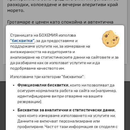
разходки, колоездене и вечерни аперитиви край
морето.
Гротамаре е ценен като спокойна и автентична
дестинация, далеч от масовия туризъм, с
изключителна морска кухня и местни вина.
Страницата на БОХЕМИЯ използва
Благодарение на удобното си разположение,
"бисквитки"
, за да предоставяме и
градът е отлична отправна точка за екскурзии до
поддържаме услугите ни, за измерване на
Римини, Сан Марино, Урбино, Асколи Пичено,
ангажираността на аудиторията и
Лорето и Пезаро.
анализиране на статистическите данни на сайтовете и за
да разбираме как се използват услугите ни и да
подобряваме качеството им.
Екскурзии и почивки до Италия »
Използваме три категории "бисквитки":
Функционални бисквитки
, които ни позволяват да
осигурим нормалната работа на сайта ни (например,
идентифицираме ви при отваряне на вашите
резервации).
ЧЛЕН НА
Бисквитки за аналитични и статистически данни
,
чрез които измерваме използването на услугите ни.
Данните не включват персонализиране или
профилиране. Част от тази информация се споделя с