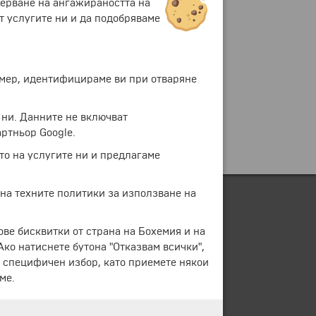
мерване на ангажираността на
т услугите ни и да подобряваме
ример, идентифицираме ви при отваряне
 ни. Данните не включват
ртньор Google.
то на услугите ни и предлагаме
 на техните политики за използване на
ове бисквитки от страна на Бохемия и на
 Ако натиснете бутона "Отказвам всички",
е специфичен избор, като приемете някои
ме.