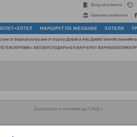
Вход за клиенти
Банкови реквизити
ПОЛЕТ+ХОТЕЛ
МАРШРУТ ПО ЖЕЛАНИЕ
ХОТЕЛИ
Т
рзии от Варна
Екскурзии от Бургас
Дубай и Абу Даби
Египет
Испания
Ита
ЛЕТ
ЕКСКУРЗИИ с АВТОБУС
ПОДАРЪЧЕН ВАУЧЕР
ОТ ВАРНА
ЕКЗОТИКА
П
Пре
Екскурзии и почивки до САЩ »