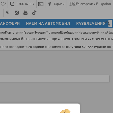
🇧🇬
Български / Bulgarian
0700 14 007
Офиси
РАНСФЕРИ
НАЕМ НА АВТОМОБИЛ
РАЗВЛЕЧЕНИЯ
лия
Португалия
Гърция
Турция
Франция
Швейцария
Чешка република
Афр
РОМОЦИИ
ИМЕЙЛ БЮЛЕТИН
УИКЕНДИ в ЕВРОПА
ОФЕРТИ за МОРЕ
СЕПТЕ
з последните 20 години с Бохемия са пътували 621 729 туристи по 3548