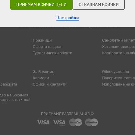
ПРИЕМАМ ВСИЧКИ ЦЕЛИ
ОТКАЗВАМ ВСИЧКИ
Настройки
© 1994-2026 Бохемия ООД.
Всички права запазени.
Празници
Самолетни билет
Оферта на деня
Хотелски резерв
Туристически обекти
Корпоративно об
За Бохемия
Общи условия
Кариери
Поверителност н
арабската
Офиси и контакти
Използване на б
ар на Бохемия -
код за отстъпка!
ПРИЕМАМЕ РАЗПЛАЩАНИЯ С: