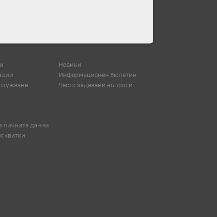
и
Новини
ации
Информационен бюлетин
служване
Често задавани въпроси
а личните данни
исквитки