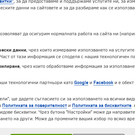
витки"
, за да предоставяме и поддържаме услугите ни, за из
еските данни на сайтовете и за да разбираме как се използва
 позволяват да осигурим нормалната работа на сайта ни (нап
чески данни
, чрез които измерваме използването на услугите
аст от тази информация се споделя с нашия технологичен па
филиране
, чрез които обработваме информация за използване
наши технологични партньори като
Google
и
Facebook
и е обект
ели", ще дадете съгласието си за използването на всички вид
ЧЛЕН НА
в
Политиката за поверителност
и
Политиката за бисквитките
.
идове бисквитки. Чрез бутона "Настройки" може да направит
ането на други. Може да промените вашия избор по всяко вре