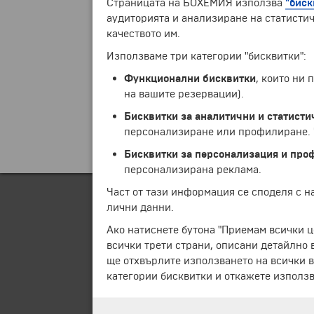
Страницата на БОХЕМИЯ използва
"биск
аудиторията и анализиране на статистич
качеството им.
Използваме три категории "бисквитки":
Функционални бисквитки
, които ни
на вашите резервации).
Бисквитки за аналитични и статисти
персонализиране или профилиране. Ч
Бисквитки за персонализация и про
персонализирана реклама.
Част от тази информация се споделя с 
лични данни.
Ако натиснете бутона "Приемам всички ц
всички трети страни, описани детайлно 
ще отхвърлите използването на всички в
категории бисквитки и откажете използв