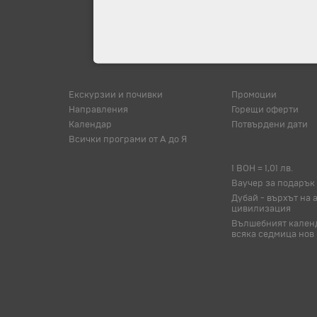
Екскурзии и почивки
Промоции
Направления
Горещи оферти
Календар
Потвърдени дати
Всички програми от А до Я
1 BOH = 1,01 лв.
Ваучер за подарък
Дубай - върхът на 
цивилизация
Вълшебният календ
всяка седмица нов 