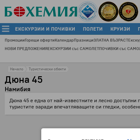
ЕКСКУРЗИИ И ПОЧИВКИ
ПОЛЕТИ
КРУИЗИ
Промоции
Горещи оферти
Календар
Празници
ЗЛАТНА ВЪЗРАСТ
Екску
НОВИ ПРЕДЛОЖЕНИЯ
ЕКСКУРЗИИ със САМОЛЕТ
ПОЧИВКИ със САМО
Начало
Туристически обекти
Дюна 45
Намибия
Дюна 45 е една от най-известните и лесно достъпни 
туристите заради впечатляващите си гледки, особено 