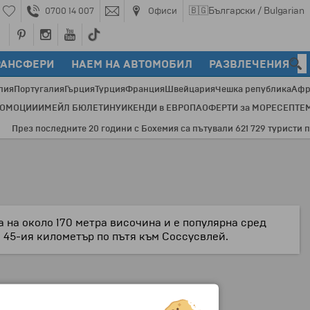
🇧🇬
Български / Bulgarian
0700 14 007
Офиси
РАНСФЕРИ
НАЕМ НА АВТОМОБИЛ
РАЗВЛЕЧЕНИЯ
лия
Португалия
Гърция
Турция
Франция
Швейцария
Чешка република
Афр
РОМОЦИИ
ИМЕЙЛ БЮЛЕТИН
УИКЕНДИ в ЕВРОПА
ОФЕРТИ за МОРЕ
СЕПТЕ
рез последните 20 години с Бохемия са пътували 621 729 туристи по 3
 на около 170 метра височина и е популярна сред
а 45-ия километър по пътя към Соссусвлей.