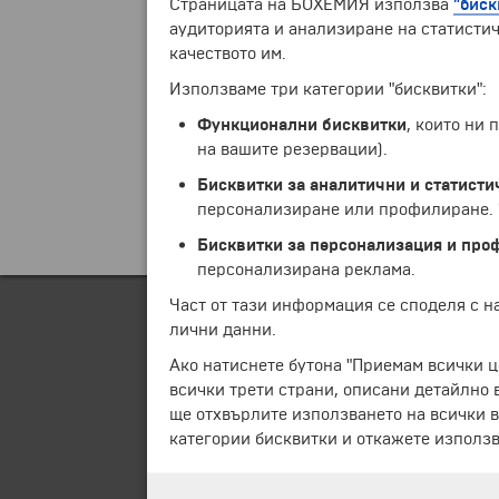
Страницата на БОХЕМИЯ използва
"биск
аудиторията и анализиране на статистич
качеството им.
Използваме три категории "бисквитки":
Функционални бисквитки
, които ни
на вашите резервации).
Бисквитки за аналитични и статисти
персонализиране или профилиране. Ч
Бисквитки за персонализация и про
персонализирана реклама.
Част от тази информация се споделя с 
лични данни.
Ако натиснете бутона "Приемам всички ц
всички трети страни, описани детайлно 
ще отхвърлите използването на всички в
категории бисквитки и откажете използв