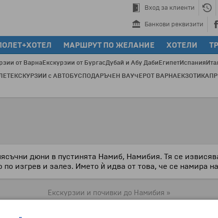
Вход за клиенти
Банкови реквизити
ПОЛЕТ+ХОТЕЛ
МАРШРУТ ПО ЖЕЛАНИЕ
ХОТЕЛИ
Т
рзии от Варна
Екскурзии от Бургас
Дубай и Абу Даби
Египет
Испания
Ита
ЛЕТ
ЕКСКУРЗИИ с АВТОБУС
ПОДАРЪЧЕН ВАУЧЕР
ОТ ВАРНА
ЕКЗОТИКА
П
П
пясъчни дюни в пустинята Намиб, Намибия. Тя се извисява
по изгрев и залез. Името ѝ идва от това, че се намира н
Екскурзии и почивки до Намибия »