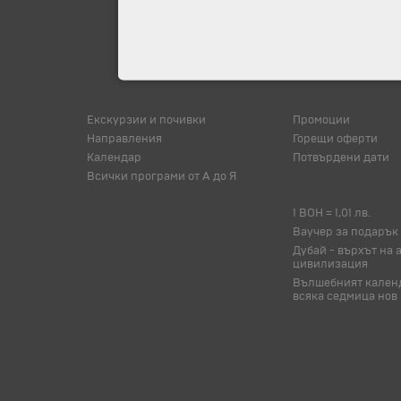
Екскурзии и почивки
Промоции
Направления
Горещи оферти
Календар
Потвърдени дати
Всички програми от А до Я
1 BOH = 1,01 лв.
Ваучер за подарък
Дубай - върхът на 
цивилизация
Вълшебният календ
всяка седмица нов 