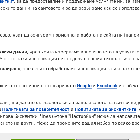
витки"
, за да предоставяме и поддържаме услугите ни, за из
еските данни на сайтовете и за да разбираме как се използва
 позволяват да осигурим нормалната работа на сайта ни (нап
чески данни
, чрез които измерваме използването на услугите
аст от тази информация се споделя с нашия технологичен па
филиране
, чрез които обработваме информация за използване
наши технологични партньори като
Google
и
Facebook
и е обект
ели", ще дадете съгласието си за използването на всички вид
ЧЛЕН НА
в
Политиката за поверителност
и
Политиката за бисквитките
.
идове бисквитки. Чрез бутона "Настройки" може да направит
ането на други. Може да промените вашия избор по всяко вре