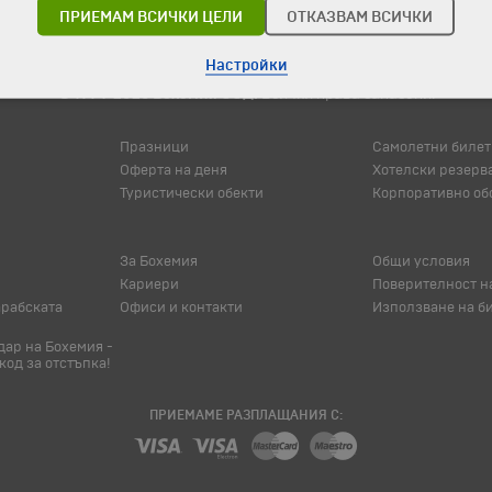
ПРИЕМАМ ВСИЧКИ ЦЕЛИ
ОТКАЗВАМ ВСИЧКИ
Настройки
© 1994-2026 Бохемия ООД.
Всички права запазени.
Празници
Самолетни билет
Оферта на деня
Хотелски резерв
Туристически обекти
Корпоративно об
За Бохемия
Общи условия
Кариери
Поверителност н
арабската
Офиси и контакти
Използване на б
ар на Бохемия -
код за отстъпка!
ПРИЕМАМЕ РАЗПЛАЩАНИЯ С: