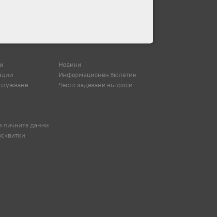
и
Новини
ации
Информационен бюлетин
служване
Често задавани въпроси
а личните данни
исквитки