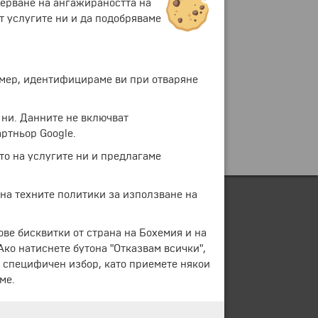
мерване на ангажираността на
т услугите ни и да подобряваме
ример, идентифицираме ви при отваряне
 ни. Данните не включват
ртньор Google.
то на услугите ни и предлагаме
 на техните политики за използване на
ове бисквитки от страна на Бохемия и на
 Ако натиснете бутона "Отказвам всички",
е специфичен избор, като приемете някои
ме.