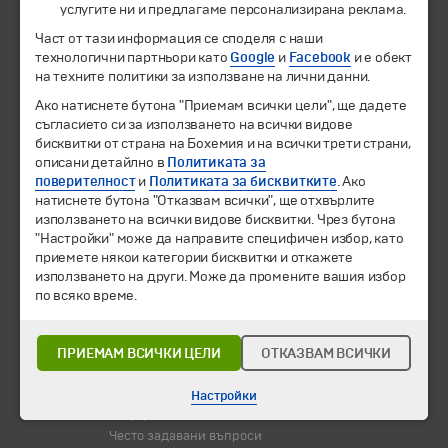
услугите ни и предлагаме персонализирана реклама.
Част от тази информация се споделя с наши
Екскурзии и почивки
технологични партньори като
Google
и
Facebook
и е обект
Направления
на техните политики за използване на лични данни.
Календар
Всички програми от А до Я
Ако натиснете бутона "Приемам всички цели", ще дадете
съгласието си за използването на всички видове
бисквитки от страна на Бохемия и на всички трети страни,
Промоции
описани детайлно в
Политиката за
Горещи оферти
поверителност
и
Политиката за бисквитките
. Ако
Потвърдени дати
натиснете бутона "Отказвам всички", ще отхвърлите
използването на всички видове бисквитки. Чрез бутона
Празници
"Настройки" може да направите специфичен избор, като
Оферта на деня
приемете някои категории бисквитки и откажете
Туристически обекти
използването на други. Може да промените вашия избор
по всяко време.
Самолетни билети
Хотелски резервации
ПРИЕМАМ ВСИЧКИ ЦЕЛИ
ОТКАЗВАМ ВСИЧКИ
Корпоративно обслужване
Новини
Настройки
Информационен бюлетин
Често задавани въпроси