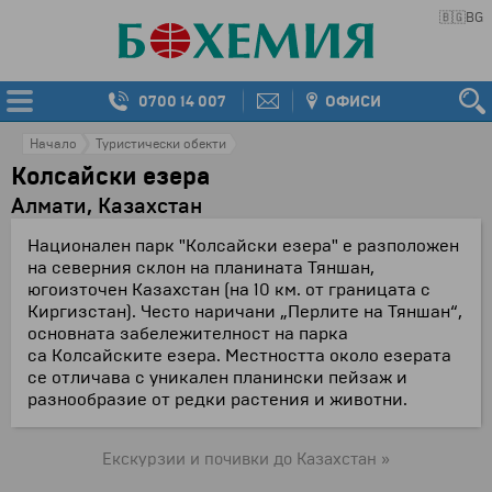
🇧🇬
BG
0700 14 007
ОФИСИ
Начало
Туристически обекти
Колсайски езера
Алмати, Казахстан
Национален парк "Колсайски езера" е разположен
на северния склон на планината Тяншан,
югоизточен Казахстан (на 10 км. от границата с
Киргизстан). Често наричани „Перлите на Тяншан“,
основната забележителност на парка
са Колсайските езера. Местността около езерата
се отличава с уникален планински пейзаж и
разнообразие от редки растения и животни.
Екскурзии и почивки до Казахстан »