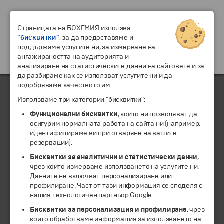
Страницата на БОХЕМИЯ използва
"бисквитки"
, за да предоставяме и
поддържаме услугите ни, за измерване на
ангажираността на аудиторията и
анализиране на статистическите данни на сайтовете и за
да разбираме как се използват услугите ни и да
подобряваме качеството им.
Използваме три категории "бисквитки":
ЧЛЕН НА
Функционални бисквитки
, които ни позволяват да
осигурим нормалната работа на сайта ни (например,
идентифицираме ви при отваряне на вашите
резервации).
Бисквитки за аналитични и статистически данни
,
чрез които измерваме използването на услугите ни.
Данните не включват персонализиране или
профилиране. Част от тази информация се споделя с
нашия технологичен партньор Google.
Бисквитки за персонализация и профилиране
, чрез
които обработваме информация за използването на
© 1994-2026 Бохемия ООД.
Всички права запазени.