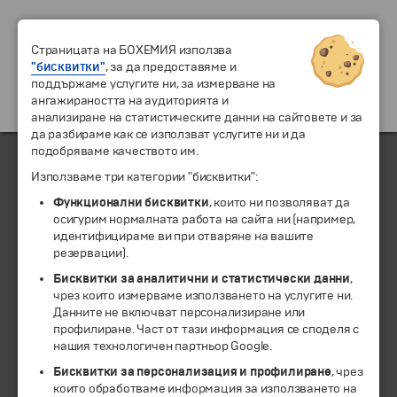
Страницата на БОХЕМИЯ използва
"бисквитки"
, за да предоставяме и
поддържаме услугите ни, за измерване на
ангажираността на аудиторията и
анализиране на статистическите данни на сайтовете и за
да разбираме как се използват услугите ни и да
подобряваме качеството им.
Използваме три категории "бисквитки":
ЧЛЕН НА
Функционални бисквитки
, които ни позволяват да
осигурим нормалната работа на сайта ни (например,
идентифицираме ви при отваряне на вашите
резервации).
Бисквитки за аналитични и статистически данни
,
чрез които измерваме използването на услугите ни.
Данните не включват персонализиране или
профилиране. Част от тази информация се споделя с
нашия технологичен партньор Google.
Бисквитки за персонализация и профилиране
, чрез
които обработваме информация за използването на
© 1994-2026 Бохемия ООД.
Всички права запазени.