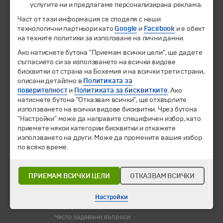
услугите ни и предлагаме персонализирана реклама.
Част от тази информация се споделя с наши
Екскурзии и почивки
технологични партньори като
Google
и
Facebook
и е обект
Направления
на техните политики за използване на лични данни.
Календар
Всички програми от А до Я
Ако натиснете бутона "Приемам всички цели", ще дадете
съгласието си за използването на всички видове
бисквитки от страна на Бохемия и на всички трети страни,
Промоции
описани детайлно в
Политиката за
Горещи оферти
поверителност
и
Политиката за бисквитките
. Ако
Потвърдени дати
натиснете бутона "Отказвам всички", ще отхвърлите
използването на всички видове бисквитки. Чрез бутона
Празници
"Настройки" може да направите специфичен избор, като
Оферта на деня
приемете някои категории бисквитки и откажете
Туристически обекти
използването на други. Може да промените вашия избор
по всяко време.
Самолетни билети
Хотелски резервации
ПРИЕМАМ ВСИЧКИ ЦЕЛИ
ОТКАЗВАМ ВСИЧКИ
Корпоративно обслужване
Новини
Настройки
Информационен бюлетин
Често задавани въпроси