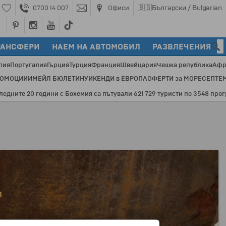
🇧🇬
Български / Bulgarian
0700 14 007
Офиси
РАНСФЕРИ
НАЕМ НА АВТОМОБИЛ
РАЗВЛЕЧЕНИЯ
лия
Португалия
Гърция
Турция
Франция
Швейцария
Чешка република
Афр
РОМОЦИИ
ИМЕЙЛ БЮЛЕТИН
УИКЕНДИ в ЕВРОПА
ОФЕРТИ за МОРЕ
СЕПТЕ
е 20 години с Бохемия са пътували 621 729 туристи по 3548 програми и