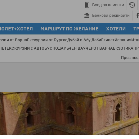
Вход за клиенти
Банкови реквизити
ПОЛЕТ+ХОТЕЛ
МАРШРУТ ПО ЖЕЛАНИЕ
ХОТЕЛИ
Т
рзии от Варна
Екскурзии от Бургас
Дубай и Абу Даби
Египет
Испания
Ита
ЛЕТ
ЕКСКУРЗИИ с АВТОБУС
ПОДАРЪЧЕН ВАУЧЕР
ОТ ВАРНА
ЕКЗОТИКА
П
През последнит