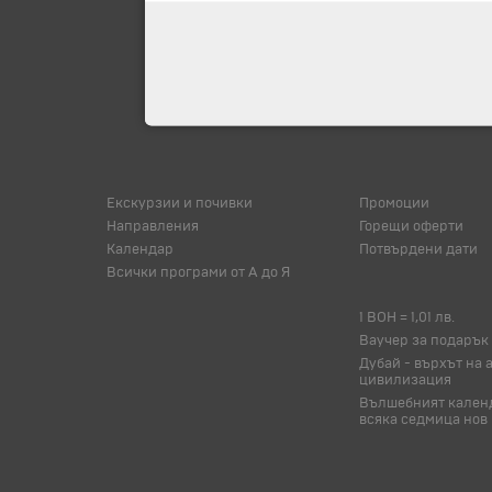
Екскурзии и почивки
Промоции
Направления
Горещи оферти
Календар
Потвърдени дати
Всички програми от А до Я
1 BOH = 1,01 лв.
Ваучер за подарък
Дубай - върхът на 
цивилизация
Вълшебният календ
всяка седмица нов 