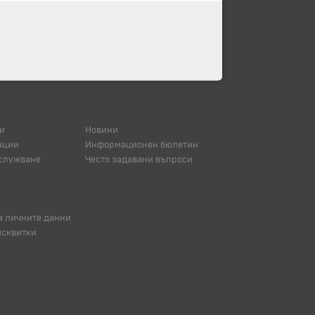
и
Новини
ации
Информационен бюлетин
служване
Често задавани въпроси
а личните данни
исквитки