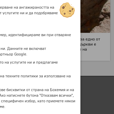
мерване на ангажираността на
т услугите ни и да подобряваме
ример, идентифицираме ви при отваряне
а крал Лалибела. Тези църкви се смятат за едно от
во на ЮНЕСКО. Най-известната от тези църкви е
 ни. Данните не включват
 православни християни, особено по време на
ртньор Google.
център за религиозен туризъм.
то на услугите ни и предлагаме
 на техните политики за използване на
ове бисквитки от страна на Бохемия и на
 Ако натиснете бутона "Отказвам всички",
е специфичен избор, като приемете някои
ме.