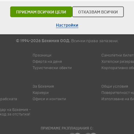
ПРИЕМАМ ВСИЧКИ ЦЕЛИ
ОТКАЗВАМ ВСИЧКИ
Настройки
© 1994-2026 Бохемия ООД.
Всички права запазени.
Празници
Самолетни билет
Оферта на деня
Хотелски резерв
Туристически обекти
Корпоративно об
За Бохемия
Общи условия
Кариери
Поверителност н
арабската
Офиси и контакти
Използване на б
ар на Бохемия -
код за отстъпка!
ПРИЕМАМЕ РАЗПЛАЩАНИЯ С: