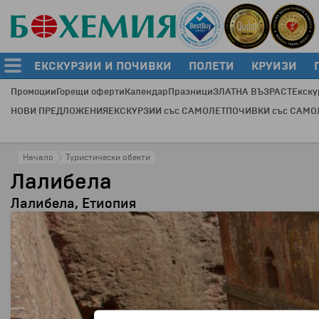
ЕКСКУРЗИИ И ПОЧИВКИ
ПОЛЕТИ
КРУИЗИ
Промоции
Горещи оферти
Календар
Празници
ЗЛАТНА ВЪЗРАСТ
Екску
НОВИ ПРЕДЛОЖЕНИЯ
ЕКСКУРЗИИ със САМОЛЕТ
ПОЧИВКИ със САМО
Начало
Туристически обекти
Лалибела
Лалибела, Етиопия