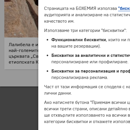
Страницата на БОХЕМИЯ използва
"биск
аудиторията и анализиране на статистич
качеството им.
Използваме три категории "бисквитки":
Функционални бисквитки
, които ни
Лалибела е известна със своите скални църкви, които
на вашите резервации).
най-големите архитектурни постижения на Етиопия и
Бисквитки за аналитични и статисти
църквата „Свети Георги“ (Bete Giyorgis), която е оф
персонализиране или профилиране. Ч
етиопската Коледа и други религиозни празници. Лал
Бисквитки за персонализация и про
персонализирана реклама.
Част от тази информация се споделя с 
лични данни.
Ако натиснете бутона "Приемам всички ц
всички трети страни, описани детайлно 
ще отхвърлите използването на всички в
категории бисквитки и откажете използв