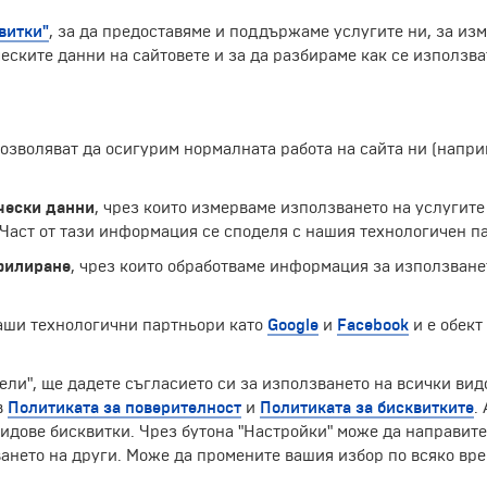
витки"
, за да предоставяме и поддържаме услугите ни, за из
еските данни на сайтовете и за да разбираме как се използва
 позволяват да осигурим нормалната работа на сайта ни (нап
 са издълбани в твърда скала през 12-и век по времето н
 са включени в списъка на световното културно наследст
чески данни
, чрез които измерваме използването на услугите
ормена като кръст и е поклонническо място за етиопските
аст от тази информация се споделя с нашия технологичен па
ибела често е наричана „Новият Йерусалим“ и е значим 
филиране
, чрез които обработваме информация за използване
Екскурзии и почивки до Етиопия »
наши технологични партньори като
Google
и
Facebook
и е обект
ели", ще дадете съгласието си за използването на всички вид
в
Политиката за поверителност
и
Политиката за бисквитките
.
ЧЛЕН НА
идове бисквитки. Чрез бутона "Настройки" може да направит
ането на други. Може да промените вашия избор по всяко вре