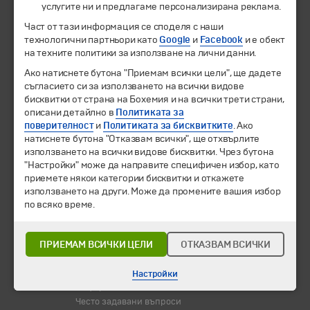
услугите ни и предлагаме персонализирана реклама.
Част от тази информация се споделя с наши
Екскурзии и почивки
технологични партньори като
Google
и
Facebook
и е обект
Направления
на техните политики за използване на лични данни.
Календар
Всички програми от А до Я
Ако натиснете бутона "Приемам всички цели", ще дадете
съгласието си за използването на всички видове
бисквитки от страна на Бохемия и на всички трети страни,
Промоции
описани детайлно в
Политиката за
Горещи оферти
поверителност
и
Политиката за бисквитките
. Ако
Потвърдени дати
натиснете бутона "Отказвам всички", ще отхвърлите
използването на всички видове бисквитки. Чрез бутона
Празници
"Настройки" може да направите специфичен избор, като
Оферта на деня
приемете някои категории бисквитки и откажете
Туристически обекти
използването на други. Може да промените вашия избор
по всяко време.
Самолетни билети
Хотелски резервации
ПРИЕМАМ ВСИЧКИ ЦЕЛИ
ОТКАЗВАМ ВСИЧКИ
Корпоративно обслужване
Новини
Настройки
Информационен бюлетин
Често задавани въпроси