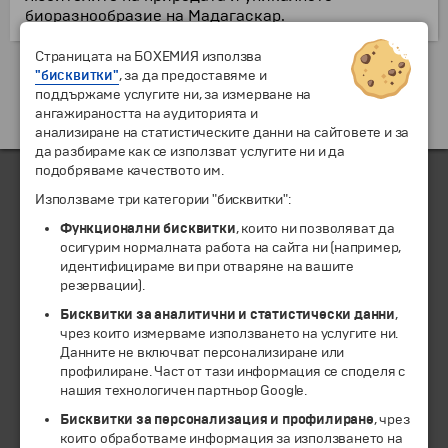
биоразнообразие на Мадагаскар.
Страницата на БОХЕМИЯ използва
Екскурзии и почивки до Мадагаскар »
"бисквитки"
, за да предоставяме и
поддържаме услугите ни, за измерване на
ангажираността на аудиторията и
анализиране на статистическите данни на сайтовете и за
да разбираме как се използват услугите ни и да
подобряваме качеството им.
Използваме три категории "бисквитки":
ЧЛЕН НА
Функционални бисквитки
, които ни позволяват да
осигурим нормалната работа на сайта ни (например,
идентифицираме ви при отваряне на вашите
резервации).
Бисквитки за аналитични и статистически данни
,
чрез които измерваме използването на услугите ни.
Данните не включват персонализиране или
профилиране. Част от тази информация се споделя с
нашия технологичен партньор Google.
Бисквитки за персонализация и профилиране
, чрез
които обработваме информация за използването на
© 1994-2026 Бохемия ООД.
Всички права запазени.