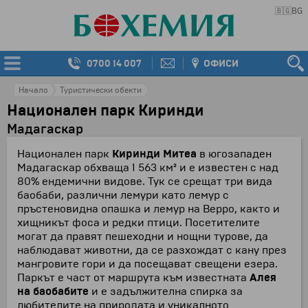
🇧🇬
BG
0700 14 007
ОФИСИ
Начало
Туристически обекти
Национален парк Киринди
Мадагаскар
Национален парк
Киринди Митеа
в югозападен
Мадагаскар обхваща 1 563 км² и е известен с над
80% ендемични видове. Тук се срещат три вида
баобаби, различни лемури като лемур с
пръстеновидна опашка и лемур на Верро, както и
хищникът фоса и редки птици. Посетителите
могат да правят пешеходни и нощни турове, да
наблюдават животни, да се разхождат с кану през
мангровите гори и да посещават свещени езера.
Паркът е част от маршрута към известната
Алея
на баобабите
и е задължителна спирка за
любителите на природата и уникалното