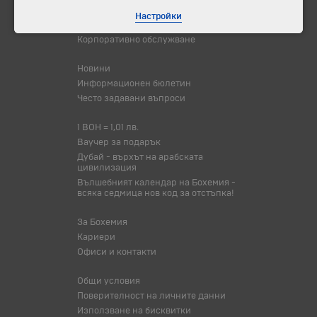
Самолетни билети
Настройки
Хотелски резервации
Корпоративно обслужване
Новини
Информационен бюлетин
Често задавани въпроси
1 BOH = 1,01 лв.
Ваучер за подарък
Дубай - върхът на арабската
цивилизация
Вълшебният календар на Бохемия -
всяка седмица нов код за отстъпка!
За Бохемия
Кариери
Офиси и контакти
Общи условия
Поверителност на личните данни
Използване на бисквитки