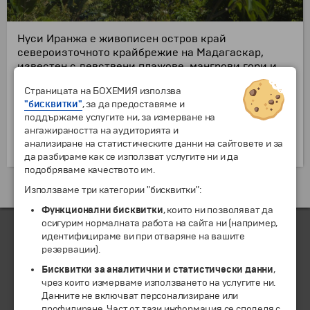
Нуси Иранжа е живописен остров край
североизточното крайбрежие на Мадагаскар,
известен с девствени плажове, мангрови гори и
коралови рифове. Тук посетителите могат да се
Страницата на БОХЕМИЯ използва
разходят с лодка сред мангровите лагуни, да
"бисквитки"
, за да предоставяме и
наблюдават редки птици и морски костенурки или
поддържаме услугите ни, за измерване на
да се потопят в гмуркане сред богат подводен
ангажираността на аудиторията и
свят. Районът предлага спокойствие, красиви
анализиране на статистическите данни на сайтовете и за
залези и автентична атмосфера далеч от тълпите.
да разбираме как се използват услугите ни и да
подобряваме качеството им.
Екскурзии и почивки до Мадагаскар »
Използваме три категории "бисквитки":
Функционални бисквитки
, които ни позволяват да
осигурим нормалната работа на сайта ни (например,
идентифицираме ви при отваряне на вашите
резервации).
ЧЛЕН НА
Бисквитки за аналитични и статистически данни
,
чрез които измерваме използването на услугите ни.
Данните не включват персонализиране или
профилиране. Част от тази информация се споделя с