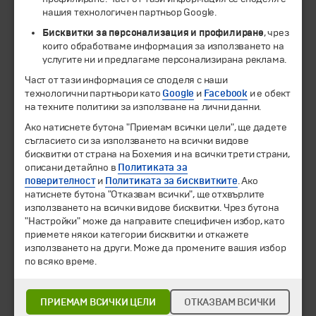
нашия технологичен партньор Google.
Бисквитки за персонализация и профилиране
, чрез
които обработваме информация за използването на
услугите ни и предлагаме персонализирана реклама.
Част от тази информация се споделя с наши
технологични партньори като
Google
и
Facebook
и е обект
© 1994-2026 Бохемия ООД.
Всички права запазени.
на техните политики за използване на лични данни.
Ако натиснете бутона "Приемам всички цели", ще дадете
Екскурзии и почивки
съгласието си за използването на всички видове
Направления
бисквитки от страна на Бохемия и на всички трети страни,
Календар
описани детайлно в
Политиката за
Всички програми от А до Я
поверителност
и
Политиката за бисквитките
. Ако
натиснете бутона "Отказвам всички", ще отхвърлите
използването на всички видове бисквитки. Чрез бутона
Промоции
"Настройки" може да направите специфичен избор, като
Горещи оферти
приемете някои категории бисквитки и откажете
Потвърдени дати
използването на други. Може да промените вашия избор
по всяко време.
Празници
Оферта на деня
Туристически обекти
ПРИЕМАМ ВСИЧКИ ЦЕЛИ
ОТКАЗВАМ ВСИЧКИ