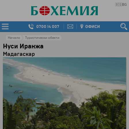
🇧🇬
BG
0700 14 007
ОФИСИ
Начало
Туристически обекти
Нуси Иранжа
Мадагаскар