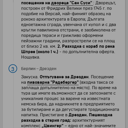
посещение на
двореца "Сан Суси"
: Дворецът,
построен от Фридрих Велики през 1745 г. по
подобие на Версай, най-финият образец на
рококо архитектурата в Европа; Дългата
едноетажна сграда, увенчана от купол и с два
кръгли павилиона отстрани, е заобиколена от
поредица тераси и грижливо оформени
пейзажни градини, разпрострели се на площ
от близо 2 кв. км.
2. Разходка с кораб по река
Шпрее (около 1 ч.)
- по допълнителна оферта.
Нощувка.
3
Берлин
–
Дрезден
Закуска.
Отпътуване за Дрезден
. Посещение
на
пивоварна "Радебергер"
(входна такса се
заплаща допълнително на място). По време на
тура ще имате възможност да се запознаете с
уникалния процес за варене на известната
немска бира, да надникнете в предприятието
за бутилиране и да дегустирате традиционната
напитка. Пристигане в
Дрезден. Пешеходна
разходка в стария град:
архитектурният
комплекс
„Цвингер“
– едно от най-значимите