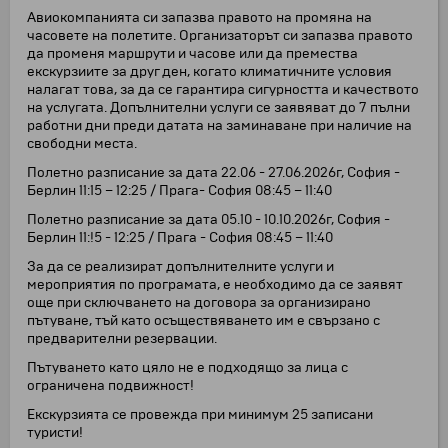
Авиокомпанията си запазва правото на промяна на
часовете на полетите. Организаторът си запазва правото
да променя маршрути и часове или да премества
екскурзиите за друг ден, когато климатичните условия
налагат това, за да се гарантира сигурността и качеството
на услугата. Допълнителни услуги се заявяват до 7 пълни
работни дни преди датата на заминаване при наличие на
свободни места.
Полетно разписание за дата 22.06 - 27.06.2026г, София -
Берлин 11:15 – 12:25 / Прага- София 08:45 – 11:40
Полетно разписание за дата 05.10 - 10.10.2026г, София -
Берлин 11:!5 - 12:25 / Прага - София 08:45 – 11:40
За да се реализират допълнителните услуги и
мероприятия по програмата, е необходимо да се заявят
още при сключването на договора за организирано
пътуване, тъй като осъществяването им е свързано с
предварителни резервации.
Пътуването като цяло не е подходящо за лица с
ограничена подвижност!
Екскурзията се провежда при минимум 25 записани
туристи!