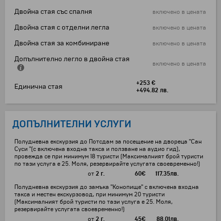
Двойна стая със спалня
включено в цената
Двойна стая с отделни легла
включено в цената
Двойна стая за комбиниране
включено в цената
Допълнително легло в двойна стая
включено в цената
+253 €
Единична стая
+494.82 лв.
ДОПЪЛНИТЕЛНИ УСЛУГИ
Полудневна екскурзия до Потсдам за посещение на двореца "Сан
Суси "(с включена входна такса и ползване на аудио гид),
провежда се при минимум 18 туристи (Максималният брой туристи
по тази услуга е 25. Моля, резервирайте услугата своевременно!)
от
2 г.
60
€
117.35
лв.
Полудневна екскурзия до замъка "Конопище" с включена входна
такса и местен екскурзовод, при минимум 20 туристи
(Максималният брой туристи по тази услуга е 25. Моля,
резервирайте услугата своевременно!)
от
2 г.
45
€
88.01
лв.