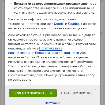
Бисквитки за персонализация и профилиране
, чрез
ОТСТЪПКИ
които обработваме информация за използването на
услугите ни и предлагаме персонализирана реклама.
Отстъпка за дете от 2 до 11 г., настанено на допълнително легло в
Част от тази информация се споделя с наши
стая с двама родители
технологични партньори като
Google
и
Facebook
и е обект
от
2 г.
до
11 г.
25
€
48.90
лв.
на техните политики за използване на лични данни.
Ако натиснете бутона "Приемам всички цели", ще дадете
съгласието си за използването на всички видове
ЦЕНАТА ВКЛЮЧВА:
бисквитки от страна на Бохемия и на всички трети страни,
описани детайлно в
Политиката за
Самолетен билет София - Берлин на авиокомпания "Ryan Air" с
поверителност
и
Политиката за бисквитките
. Ако
включени летищни такси и малък салонен багаж с размери
натиснете бутона "Отказвам всички", ще отхвърлите
40/30/20 см
използването на всички видове бисквитки. Чрез бутона
Самолетен билет Прага - София на авиокомпания "Wizz Air" с
"Настройки" може да направите специфичен избор, като
включени летищни такси и 1 брой малък салонен багаж до 10
приемете някои категории бисквитки и откажете
кг (с размери 40/30/20 см)
използването на други. Може да промените вашия избор
Транспорт с комфортен туристически автобус по описания
по всяко време.
маршрут
2 нощувки със закуски в хотел 3* в Берлин
ПРИЕМАМ ВСИЧКИ ЦЕЛИ
ОТКАЗВАМ ВСИЧКИ
1 нощувка със закуска в хотел 3* в Дрезден
2 нощувки със закуски в хотел 3* в Прага
Настройки