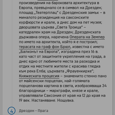
произведения на бароковата архитектура в
Европа, превърнало се в символ на Дрезден;
площад „Театерплац“ с Дрезденския замък – в
миналото резиденция на саксонските
курфюрсти и крале, а днес дом на пет музея;
дворцовата църква „Света Троица“ –
катедрален храм на Дрезден; Дрезденската
държавна опера, наречена
Операта на Земпер
по името на архитекта, който я е построил;
терасата на граф фон Брюл
, известна с името
„Балконът на Европа“, изградена през 16 в.
като част от защитните укрепления на града, а
днес едно от любимите места за разходка и
отдих на местните жители с красива гледка
към река Елба; църквата „Фрауенкирхе”;
Княжеската процесия
– знаменито стенно пано
от майсенски порцелан, най-голямата
порцеланова картина в света, изобразяваща 34
благородници – маркграфи, князе и крале,
управлявали Саксония от края на 12 до края на
19 век. Настаняване. Нощувка.
4
Дрезден
–
Прага