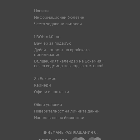
Новини
Информационен бюлетин
Често задавани въпроси
1 BOH = 1,01 лв.
Ваучер за подарък
Дубай - върхът на арабската
цивилизация
Вълшебният календар на Бохемия -
всяка седмица нов код за отстъпка!
За Бохемия
Кариери
Офиси и контакти
Общи условия
Поверителност на личните данни
Използване на бисквитки
ПРИЕМАМЕ РАЗПЛАЩАНИЯ С: