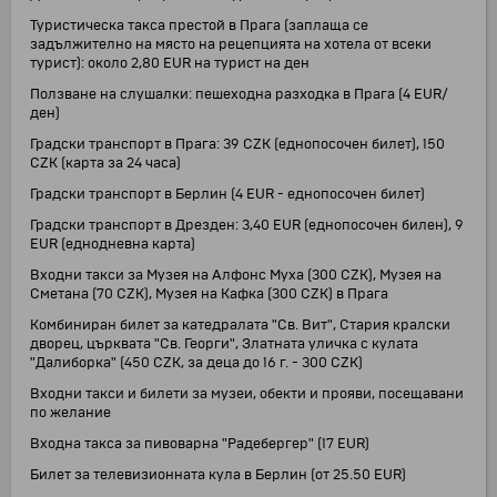
Туристическа такса престой в Прага (заплаща се
задължително на място на рецепцията на хотела от всеки
турист): около 2,80 EUR на турист на ден
Ползване на слушалки: пешеходна разходка в Прага (4 EUR/
ден)
Градски транспорт в Прага: 39 CZK (еднопосочен билет), 150
CZK (карта за 24 часа)
Градски транспорт в Берлин (4 ЕUR - еднопосочен билет)
Градски транспорт в Дрезден: 3,40 EUR (еднопосочен билен), 9
EUR (еднодневна карта)
Входни такси за Музея на Алфонс Муха (300 CZK), Музея на
Сметана (70 CZK), Музея на Кафка (300 CZK) в Прага
Комбиниран билет за катедралата "Св. Вит", Стария кралски
дворец, църквата "Св. Георги", Златната уличка с кулата
"Далиборка" (450 CZK, за деца до 16 г. - 300 CZK)
Входни такси и билети за музеи, обекти и прояви, посещавани
по желание
Входна такса за пивоварна "Радебергер" (17 EUR)
Билет за телевизионната кула в Берлин (от 25.50 ЕUR)