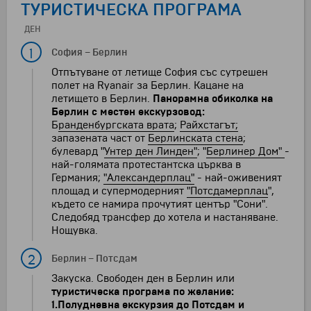
ТУРИСТИЧЕСКА ПРОГРАМА
ДЕН
1
София
–
Берлин
Отпътуване от летище София със сутрешен
полет на Ryanair за Берлин. Кацане на
летището в Берлин.
Панорамна обиколка на
Берлин с местен екскурзовод:
Б
ранденбургската врата
;
Райхстагът;
запазената част от
Берлинската стена
;
булевард "
Унтер ден Линден"
; "
Берлинер Дом"
-
най-голямата протестантска църква в
Германия;
"Александерплац"
- най-оживеният
площад и супермодерният
"Потсдамерплац
",
където се намира прочутият център "Сони".
Следобяд трансфер до хотела и настаняване.
Нощувка.
2
Берлин
–
Потсдам
Закуска. Свободен ден в Берлин или
туристическа програма по желание:
1.Полудневна екскурзия до Потсдам и