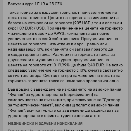
Валутен курс: 1 EUR = 25 CZK
Такса гориво за въздушен транспорт при увеличение на
цената на горивото: Цените на горивата са изчислени на
базата на котировки на горивото (905 USD / тон и обменен
курс 1.09 EUR / USD. При увеличение на цената на горивото
- изчислено в евро - до 9,99%, компанията ще поеме
увеличението на свой собствен риск. При увеличение на
цената на горивото - изчислено в евро - равно или
надвишаващо 10%, компанията си запазва правото да
въведе горивна такса. Размерът на горивната такса за
двупосочни пътувания на турист при увеличение на
цената на горивото от 10-19,99% ще бъде 9,40 EUR. На всяко
следващо увеличение на горивото с 10%, сумата съответно
се мултиплицира. Съответно при намаление на цената на
горивото, горивната такса се намалява пропорционално.
Във връзка с въвеждане на изискването на авиокомпания
"Ryanair" за удостоверяване (верификация) на
самоличността на пътниците, при сключване на "Договор
за туристически пакет", включващ полет с авиокомпания
"Ryanair", всички туристи са задължени да съдействат за
удостоверяване в офис на туристическия агент.
МЕДИЦИНСКИ И ЗДРАВНИ ИЗИСКВАНИЯ