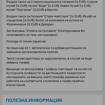
Входни такси за Старата национална галерия (14 EUR); Стария
музей (14 EUR); музея "Боде" (14 EUR); Новия музей (14 EUR);
музея "Пергамон" (12 EUR) в Берлин
Входни такси за Галерия "Стари майстори" (16 EUR), Музей на
порцелана (16 EUR), Билет за изкачване на кулата на
Фрауенкирхе (12 EUR) в Дрезден
Застраховка "Отмяна на пътуване" (Препоръчваме Ви
сключването на тази застраховка!)
Разходи от личен характер
За лица над 65 г. автоматично се добавя доплащане за
завишена застрахователна премия
Такса гориво (доплаща се задължително, в случай че бъде
обявена такава)
Бакшиши за екскурзовод / шофьор (заплащат се на място).
Културните особености на дестинацията предполагат
заплащането на бакшиш, което показва уважение към
работата на съответните служители и прави приятно
впечатление
ПОЛЕЗНА ИНФОРМАЦИЯ