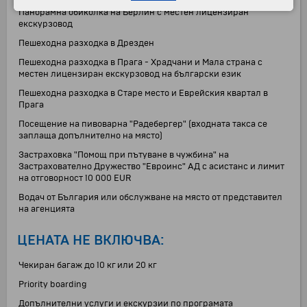
Панорамна обиколка на Берлин с местен лицензиран
екскурзовод
Пешеходна разходка в Дрезден
Пешеходна разходка в Прага - Храдчани и Мала страна с
местен лицензиран екскурзовод на български език
Пешеходна разходка в Старе место и Еврейския квартал в
Прага
Посещение на пивоварна "Радебергер" (входната такса се
заплаща допълнително на място)
Застраховка "Помощ при пътуване в чужбина" на
Застрахователно Дружество "Евроинс" АД с асистанс и лимит
на отговорност 10 000 EUR
Водач от България или обслужване на място от представител
на агенцията
ЦЕНАТА НЕ ВКЛЮЧВА:
Чекиран багаж до 10 кг или 20 кг
Priority boarding
Допълнителни услуги и екскурзии по програмата