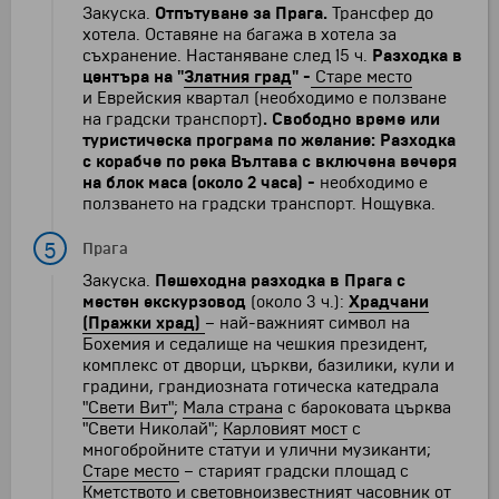
Закуска.
Отпътуване за Прага.
Трансфер до
хотела. Оставяне на багажа в хотела за
съхранение. Настаняване след 15 ч.
Разходка в
центъра на "
Златния град
" -
Старе место
и Еврейския квартал (необходимо е ползване
на градски транспорт)
.
Свободно време или
туристическа програма по желание: Разходка
с корабче по река Вълтава с включена вечеря
на блок маса (около 2 часа) -
необходимо е
ползването на градски транспорт. Нощувка.
5
Прага
Закуска.
Пешеходна разходка в Прага с
местен екскурзовод
(около 3 ч.):
Храдчани
(Пражки храд)
– най-важният символ на
Бохемия и седалище на чешкия президент,
комплекс от дворци, църкви, базилики, кули и
градини, грандиозната готическа катедралa
"Свети Вит"
;
Мала страна
с бароковата църква
"Свети Николай";
Карловият мост
с
многобройните статуи и улични музиканти;
Старе место
– старият градски площад с
Кметството и
световноизвестният часовник
от