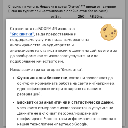
Специална услуга: Нощувка в хотел "Хемус" *** преди отпътуване
(цена на турист при настаняване в двойна стая без закуска)
от
2 г.
25
€
48.90
лв.
Специална услуга: Нощувка в хотел "Хемус" *** преди отпътуване
Страницата на БОХЕМИЯ използва
(цена на турист при настаняване в единична стая без закуска)
"бисквитки"
, за да предоставяме и
от
2 г.
42
€
82.14
лв.
поддържаме услугите ни, за измерване на
Чекиран багаж до 10 кг на човек (в двете посоки) - цената подлежи
ангажираността на аудиторията и
на допълнително потвърждение към момента на заявяване
анализиране на статистическите данни на сайтовете и за
от
2 г.
62
€
121.26
лв.
да разбираме как се използват услугите ни и да
Чекиран багаж до 20 кг на човек (в двете посоки) - цената
подобряваме качеството им.
подлежи на допълнително потвърждение към момента на
заявяване
Използваме три категории "бисквитки":
от
2 г.
72
€
140.82
лв.
Функционални бисквитки
, които ни позволяват да
Доплащане за съседни места в самолета (отиване и връщане ) - на
осигурим нормалната работа на сайта ни (например,
турист (подлежи на потвърждение)
идентифицираме ви при отваряне на вашите
от
2 г.
42
€
82.14
лв.
резервации).
Priority - качване на борда на самолета с предимство и
Бисквитки за аналитични и статистически данни
,
допълнителен багаж на колелца с максимален размер 55 x 40 x 23
чрез които измерваме използването на услугите ни.
cm в допълнение към включения в цената ръчен багаж, на турист в
двете посоки - услугата подлежи на допълнително потвърждение
Данните не включват персонализиране или
от
2 г.
70
€
136.91
лв.
профилиране. Част от тази информация се споделя с
нашия технологичен партньор Google.