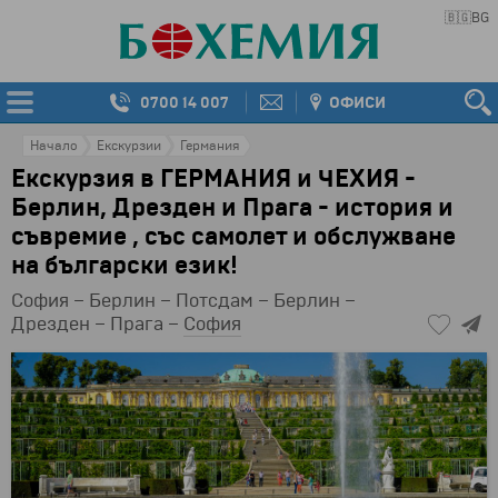
🇧🇬
BG
0700 14 007
ОФИСИ
Начало
Екскурзии
Германия
Екскурзия в ГЕРМАНИЯ и ЧЕХИЯ -
Берлин, Дрезден и Прага - история и
съвремие , със самолет и обслужване
на български език!
София – Берлин – Потсдам – Берлин –
Дрезден – Прага –
София