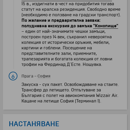
15 в., издигнати в чест на придобития тогава
статут на кралска резиденция. Свободно време
(необходимо е ползване на градски транспорт).
По желание и предварителна заявка:
полудневна екскурзия до замъка
"Конопище"
– един от най-значимите чешки замъци,
построен през 14 век, съхранил невероятна
колекция от исторически оръжия, мебели,
картини и гоблени. Посещение на
представителните зали, приемните,
трапезарията и богатата колекция от ловни
трофеи на Фердинад Д`Есте. Нощувка.
6
Прага
–
София
Закуска - сух пакет. Освобождаване на стаите.
Трансфер до летището. Отпътуване за
България с полет на авиокомпания Wizzair Air.
Кацане на летище София (Терминал 1).
НАСТАНЯВАНЕ