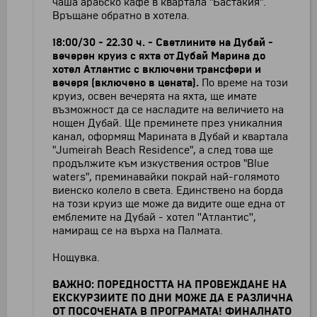
чаша арабско кафе в квартала "Бастакия".
Връщане обратно в хотела.
18:00/30 - 22.30 ч. - Светлините на Дубай -
вечерен круиз с яхта от Дубай Марина до
хотел Атлантис с включени трансфери и
вечеря
(включено в цената)
.
По време на този
круиз, освен вечерята на яхта, ще имате
възможност да се насладите на величието на
нощен Дубай. Ще преминете през уникалния
канал, оформящ Марината в Дубай и квартала
"Jumeirah Beach Residence", а след това ще
продължите към изкуствения остров "Blue
waters", преминавайки покрай най-голямото
виенско колело в света. Единствено на борда
на този круиз ще може да видите още една от
емблемите на Дубай - хотел ''Атлантис'',
намиращ се на върха на Палмата.
Нощувка.
ВАЖНО: ПОРЕДНОСТТА НА ПРОВЕЖДАНЕ НА
ЕКСКУРЗИИТЕ ПО ДНИ МОЖЕ ДА Е РАЗЛИЧНА
ОТ ПОСОЧЕНАТА В ПРОГРАМАТА! ФИНАЛНАТО