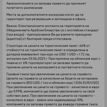
Авиокомпанията си запазва правото да променят
полетното разписание.
Места за допълнителните екскурзии могат да се
гарантират при резервация и заплащане в офиса.
Важно: Електрическите контакти на територията на
Обединениете Арабски Емирства са с английски стандарт
(три входа) - препоръчваме Ви да вземете преходник
(адаптор) от България преди отпътуване.
Структура на цената на туристическия пакет: 66% от
стойността на туристическия пакет е определена в
доларов еквивалент при курс на USD: 1 USD = 1.72 лв,
актуален към 03.06.2025 г. При промяна на обменния курс с
повече от 6% туроператорът си запазва правото да
промени цената на екскурзията в съответната посока.
Горивни такси при увеличение на цената на горивото:
Цените на горивата са изчислени на базата на котировки
на горивото (810 USD / тон и обменен курс 1.1036 EUR/USD).
При увеличение на цената на горивото - изчислено в евро
- до 9,99%, компанията ще поеме увеличението на свой
собствен риск. При увеличение на цената на горивото -
изчислено в евро - равно или надвишаващо 10%,
компанията си запазва правото да въведе горивна такса.