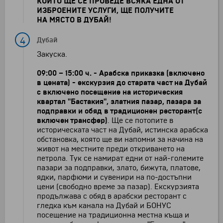
КОИТО ЩЕ СЕ ПРОВЕДЕ ВСЯКА ЕДНА ОТ
ИЗБРОЕНИТЕ УСЛУГИ, ЩЕ ПОЛУЧИТЕ
НА МЯСТО В ДУБАЙ!
4
Дубай
Закуска.
09:00
–
15:00 ч. -
Арабска приказка (включено
в цената) - екскурзия до старата част на Дубай
с включено посещение на историческия
квартал "Бастакия", златния пазар, пазара за
подправки и обяд в традиционен ресторант
(с
включен трансфер)
. Ще се потопите в
историческата част на Дубай, истинска арабска
обстановка, която ще ви напомни за начина на
живот на местните преди откриването на
петрола. Tук се намират едни от най-големите
пазари за подправки, злато, бижута, платове,
ядки, парфюми и сувенири на по-достъпни
цени (свободно време за пазар). Екскурзията
продължава с обяд в арабски ресторант с
гледка към канала на Дубай и БОНУС
посещение на традиционна местна къща и