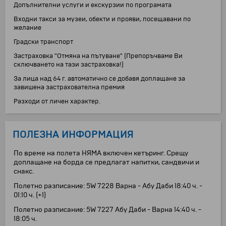
Допълнителни услуги и екскурзии по програмата
Входни такси за музеи, обекти и прояви, посещавани по
желание
Градски транспорт
Застраховка "Отмяна на пътуване" (Препоръчваме Ви
сключването на тази застраховка!)
За лица над 64 г. автоматично се добавя доплащане за
завишена застрахователна премия
Разходи от личен характер.
ПОЛЕЗНА ИНФОРМАЦИЯ
По време на полета НЯМА включен кетъринг. Срещу
доплащане на борда се предлагат напитки, сандвичи и
снакс.
Полетно разписание: 5W 7228 Варна - Абу Даби 18:40 ч. -
01:10 ч. (+1)
Полетно разписание: 5W 7227 Абу Даби - Варна 14:40 ч. -
18:05 ч.