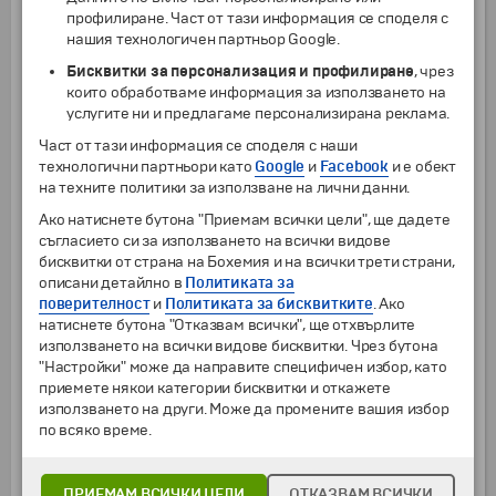
червената пустиня с включена барбекю
профилиране. Част от тази информация се споделя с
вечеря и шоу програма в традиционен
нашия технологичен партньор Google.
лагер
(включено в цената)
– една запомняща
Бисквитки за персонализация и профилиране
, чрез
се емоция, изпълнено с вълнения пътешествие
които обработваме информация за използването на
в легендарната Арабска пустиня. Ще тръгнете
услугите ни и предлагаме персонализирана реклама.
от вашия хотел с Toyota Landcruiser навътре
към пустинята, преминавайки през пясъчните
Част от тази информация се споделя с наши
дюни. Ще пристигнете в бедуински лагер,
технологични партньори като
Google
и
Facebook
и е обект
където ще имате възможност да опитате
на техните политики за използване на лични данни.
традиционни занимания като езда на камили,
Ако натиснете бутона "Приемам всички цели", ще дадете
боядисване на ръцете с къна и пушене на
съгласието си за използването на всички видове
наргиле. Залезът на слънцето, което хвърля
бисквитки от страна на Бохемия и на всички трети страни,
своето оранжево сияние върху пясъците, ще Ви
описани детайлно в
Политиката за
осигури незабравима гледка и възможност за
поверителност
и
Политиката за бисквитките
. Ако
романтични снимки. Вечерта ще завърши с
натиснете бутона "Отказвам всички", ще отхвърлите
вкусна вечеря на барбекю под приказното
използването на всички видове бисквитки. Чрез бутона
пустинното небе, под звуците на арабска
"Настройки" може да направите специфичен избор, като
музика и традиционни танци. Вечерята е на
приемете някои категории бисквитки и откажете
блок маса с обилни салати, ястия, десерти и
използването на други. Може да промените вашия избор
безалкохолни напитки (бирата и алкохолните
по всяко време.
напитки се заплащат допълнително). Вечерта
връщане обратно до хотела.
ПРИЕМАМ ВСИЧКИ ЦЕЛИ
ОТКАЗВАМ ВСИЧКИ