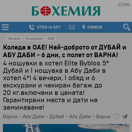
🇧🇬
BG
0700 14 007
ОФИСИ
Начало
Екскурзии
ОАЕ
Коледа в ОАЕ! Най-доброто от ДУБАЙ и
АБУ ДАБИ - 6 дни, с полет от ВАРНА!
4 нощувки в хотел Elite Byblos 5*
Дубай и 1 нощувка в Абу Даби в
хотел 4*! 4 вечери, 1 обяд и 6
екскурзии и чекиран багаж до
20 кг.включени в цената!
Гарантирани места и дати на
заминаване!
Варна – Абу Даби – Дубай – Абу Даби – Варна