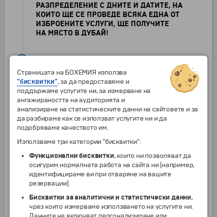
РАЗПРЕДЕЛЕНИЕ С ДНИТЕ И ДАТИТЕ, НА
КОИТО ЩЕ СЕ ПРОВЕДЕ ВСЯКА ЕДНА ОТ
ИЗБРОЕНИТЕ УСЛУГИ, ЩЕ ПОЛУЧИТЕ
НА МЯСТО В ДУБАЙ!
5
Дубай
Страницата на БОХЕМИЯ използва
Закуска. Свободно време до обяд
"бисквитки"
, за да предоставяме и
или
туристическа програма по желание
поддържаме услугите ни, за измерване на
(срещу доплащане)
:
ангажираността на аудиторията и
анализиране на статистическите данни на сайтовете и за
09:00 - 12:00 ч. - Посещение на
Магическите
да разбираме как се използват услугите ни и да
градини
с включен трансфер и входна
подобряваме качеството им.
такса
(Dubai Miracle Garden), омайващи със
своята красота и разнообразие. Градините са
Използваме три категории "бисквитки":
вписани в Книгата на Гинес за най-дълга стена
Функционални бисквитки
, които ни позволяват да
от цветя. Тук ще имате възможност да видите
осигурим нормалната работа на сайта ни (например,
на едно място повече от 45 млн. цветя. Ще
идентифицираме ви при отваряне на вашите
имате и свободно време за разходка сред
резервации).
цветните композиции, кафе и снимки.
Очаквано откриване 01.11.2023г.
Бисквитки за аналитични и статистически данни
,
чрез които измерваме използването на услугите ни.
15:00/30
–
21:30 ч.
-
Сафари с джипове в
Данните не включват персонализиране или