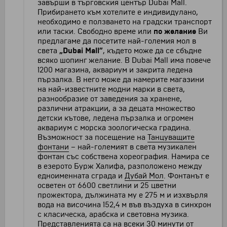
завърши в търговския център Dubai Mall.
Прибирането към хотелите е индивидулано,
необходимо е ползването на градски транспорт
или таски. Свободно време или
по желание
Ви
предлагаме да посетите най-големия мол в
света
„Dubai Mall”
, където може да се сбъдне
всяко шопинг желание. В Dubai Mall има повече
1200 магазина, аквариум и закрита ледена
пързалка. В него може да намерите магазини
на най-известните модни марки в света,
разнообразие от заведения за хранене,
различни атракции, а за децата множество
детски кътове, ледена пързалка и огромен
аквариум с морска зоологическа градина.
Възможност за посещение на
Танцуващите
фонтани
– най-големият в света музикален
фонтан със собствена хореография. Намира се
в езерото Бурж Халифа, разположено между
едноименната сграда и
Дубай Мол
. Фонтанът е
осветен от 6600 светлини и 25 цветни
прожектора, дължината му е 275 м и изхвърля
вода на височина 152,4 м във въздуха в синхрон
с класическа, арабска и световна музика.
Представленията са на всеки 30 минути от