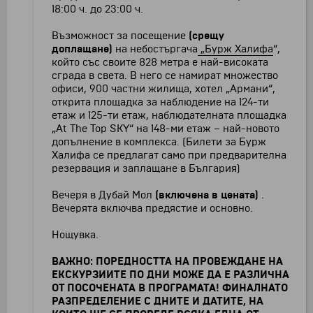
18:00 ч. до 23:00 ч.
Възможност за посещение
(срещу
доплащане)
на небостъргача
„
Бурж Халифа
“,
който със своите 828 метра е най-високата
сграда в света. В него се намират множество
офиси, 900 частни жилища, хотел „Армани“,
открита площадка за наблюдение на 124-ти
етаж и 125-ти етаж, наблюдателната площадка
„At The Top SKY“ на 148-ми етаж – най-новото
допълнение в комплекса. (Билети за Бурж
Халифа се предлагат само при предварителна
резервация и заплащане в България)
Вечеря в Дубай Мол
(включена в цената)
.
Вечерята включва предястиe и основно.
Нощувка.
ВАЖНО: ПОРЕДНОСТТА НА ПРОВЕЖДАНЕ НА
ЕКСКУРЗИИТЕ ПО ДНИ МОЖЕ ДА Е РАЗЛИЧНА
ОТ ПОСОЧЕНАТА В ПРОГРАМАТА! ФИНАЛНАТО
РАЗПРЕДЕЛЕНИЕ С ДНИТЕ И ДАТИТЕ, НА