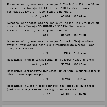
Билет за наблюдателната площадка (At The Top) на 124-ти и 125-ти
етаж на Бурж Халифа ПО ТЪМНО след 20:00 ч. (без включен
трансфер до кулата) - не се предлага на място.
от
0 г.
до
90 г.
65.90
€
128.89
лв.
Билет за наблюдателната площадка (At The Top) на 124-ти и 125-ти
етаж на Бурж Халифа ПО ВРЕМЕ НА ЗАЛЕЗА (без включен
трансфер до кулата) - не се предлага на място.
от
1 г.
86.40
€
168.98
лв.
Билет за наблюдателната площадка (At The Top Sky) на 148-ми
етаж на Бурж Халифа (без включен трансфер до кулата) - не се
предлага на място.
от
2 г.
132
€
258.17
лв.
Посещение на Магическите градини (трансфер и входна такса)
от
1 г.
до
90 г.
55.70
€
108.94
лв.
Посещение на емблематичния хотел Burj Al Arab (на английски език
, без включени трансфери)
от
2 г.
81.20
€
158.81
лв.
Посещение на Global Village с включен трансфер и входна такса
(работи от средата на октомври до края на април )
от
2 г.
40.30
€
78.82
лв.