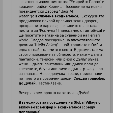
- световно известния хотел "Емирейтс Палас" и
красивия район Корниш. Посещение на новия
президентски дворец ''Qasr Al
Watan''(
с
включена входна такса
). Екскурзията
продължава покрай президентския дворец,
прекрасните паркове, ще видите също така
пистата за Формула 1 (панорамно от автобуса) и
ще посетите магазина за сувенири на Ferrari
World. Следва посещение на впечатляващата
джамия "Шейх Зайед" – най-голямата в ОАЕ и
една от най-големите в света. В джамията има
строго изискване за облеклото: мъже – дълги
панталони, тениски или ризи с дълъг ръкав;
жени – дълги панталони или дълги поли до
глезените, блузи или ризи с дълъг ръкав, шал
за главата. Не се допускат тесни, прилепнали
по тялото и прозрачни дрехи.
Следва трансфер
до Дубай.
Настаняване.
Вечеря в ресторанта на хотела в Дубай.
Възможност за посещение на Global Village с
включен трансфер и входна такса
(срещу
доплащане)
.