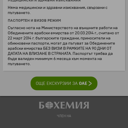
МЕДИЦИНСКИ И ЗДРАВНИ ИЗИСКВАНИЯ
Няма медицински и здравни изисквания, свързани с
пътуването.
ПАСПОРТЕН И ВИЗОВ РЕЖИМ
Съгласно нота на Министерството на външните работи на
Обединените арабски емирства от 20.03.2014 г., считано от
22 март 2014 г. българските граждани, приносители на
обикновени паспорти, могат да пътуват за Обединените
арабски емирства БЕЗ ВИЗИ В РАМКИТЕ НА 90 ДНИ ОТ
ДАТАТА НА ВЛИЗАНЕ В СТРАНАТА. Паспортът трябва да
бъде валиден минимум 6 месеца към момента на
пътуването.
ОАЕ
ОЩЕ ЕКСКУРЗИИ ЗА
ЧЛЕН НА