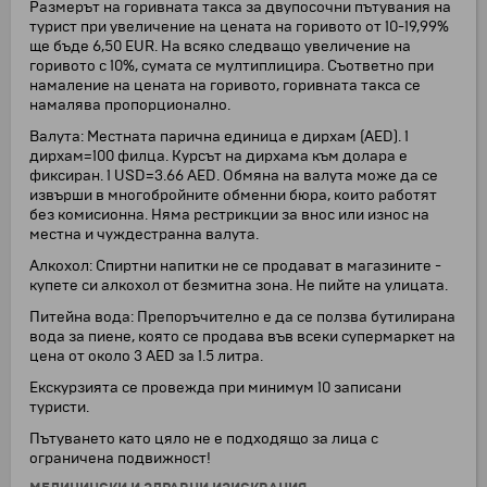
Размерът на горивната такса за двупосочни пътувания на
турист при увеличение на цената на горивото от 10-19,99%
ще бъде 6,50 EUR. На всяко следващо увеличение на
горивото с 10%, сумата се мултиплицира. Съответно при
намаление на цената на горивото, горивната такса се
намалява пропорционално.
Валута: Местната парична единица е дирхам (AED). 1
дирхам=100 филца. Курсът на дирхама към долара е
фиксиран. 1 USD=3.66 AED. Обмяна на валута може да се
извърши в многобройните обменни бюра, които работят
без комисионна. Няма рестрикции за внос или износ на
местна и чуждестранна валута.
Алкохол: Спиртни напитки не се продават в магазините -
купете си алкохол от безмитна зона. Не пийте на улицата.
Питейна вода: Препоръчително е да се ползва бутилирана
вода за пиене, която се продава във всеки супермаркет на
цена от около 3 AED за 1.5 литра.
Екскурзията се провежда при минимум 10 записани
туристи.
Пътуването като цяло не е подходящо за лица с
ограничена подвижност!