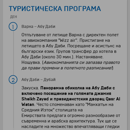
ТУРИСТИЧЕСКА ПРОГРАМА
ДЕН
1
Варна
–
Абу Даби
Отпътуване от летище Варна с директен полет
на авиокомпания "Wizz air''. Пристигане на
летището в Абу Даби. Посрещане и асистънс на
български език. Групов трансфер до хотела в
Абу Даби (около 30 мин.). Настаняване.
Нощувка. (
Авиокомпанията си запазва правото
да прави промени в полетното разписание!
)
2
Абу Даби
–
Дубай
Закуска.
Панорамна обиколка на Абу Даби
с
включено посещение на голямата джамия
Sheikh Zayed и президенстския дворец Qasr Al
Watan
. Често споменаван като "Манхатън на
Средния Изток" столицата на
Емирствата предлага огромно разнообразие от
съвременна и арабска архитектура. Тук ще се
насладите на множество впечатляващи гледки