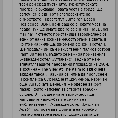
този рай сред пустинята. Туристическата
програма обхваща новата част на града. Ще
започнем с един от мегапроектите на
емирството - кварталът Jumeirah Beach
Residence (JBR), намиращ се в новата част на
града. Тук ще имате време за снимки на „Dubai
Marina“, яхтеното пристанище заобиколено от
едни от най-високите небостъргачи в света, в
които има жилища, фирмени офиси и хотели.
Ще продължим към изкуствения палмов остров
Palm Jumeirah, където се намира приказният
5-звезден
хотел „Атлантис“
и една от най-
впечатляващите панорамни площадки на 240м.
височина -
The View At The Palm
(
с включена
входна такса
)
.
Разбира се, няма да пропуснем
и комплекса Сук Мадинат Джумейра, наричан
още "Арабската Венеция" - модерен закрит
пазар, който напомня за старите арабски
сукове. От тук ще имате възможност да
направите най-хубавите снимки на
емблематичния 7-звезден
хотел „Бурж ал
Араб“
, построен във формата на корабно
платно навътре в морето. Екскурзията ще