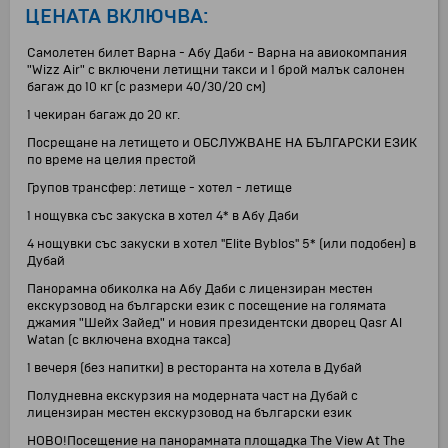
ЦЕНАТА ВКЛЮЧВА:
Самолетен билет Варна - Абу Даби - Варна на авиокомпания
"Wizz Air" с включени летищни такси и 1 брой малък салонен
багаж до 10 кг (с размери 40/30/20 см)
1 чекиран багаж до 20 кг.
Посрещане на летището и ОБСЛУЖВАНЕ НА БЪЛГАРСКИ ЕЗИК
по време на целия престой
Групов трансфер: летище - хотел - летище
1 нощувка със закуска в хотел 4* в Абу Даби
4 нощувки със закуски в хотел ''Elite Byblos'' 5* (или подобен) в
Дубай
Панорамна обиколка на Абу Даби с лицензиран местен
екскурзовод на български език с посещение на голямата
джамия "Шейх Зайед" и новия президентски дворец Qasr Al
Watan (с включена входна такса)
1 вечеря (без напитки) в ресторанта на хотела в Дубай
Полудневна екскурзия на модерната част на Дубай с
лицензиран местен екскурзовод на български език
НОВО!Посещение на панорамната площадка The View At The