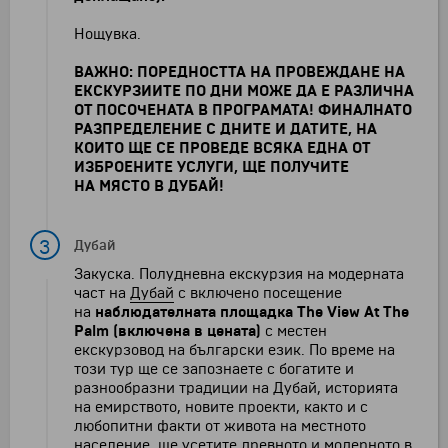
Нощувка.
ВАЖНО: ПОРЕДНОСТТА НА ПРОВЕЖДАНЕ НА
ЕКСКУРЗИИТЕ ПО ДНИ МОЖЕ ДА Е РАЗЛИЧНА
ОТ ПОСОЧЕНАТА В ПРОГРАМАТА! ФИНАЛНАТО
РАЗПРЕДЕЛЕНИЕ С ДНИТЕ И ДАТИТЕ, НА
КОИТО ЩЕ СЕ ПРОВЕДЕ ВСЯКА ЕДНА ОТ
ИЗБРОЕНИТЕ УСЛУГИ, ЩЕ ПОЛУЧИТЕ
НА МЯСТО В ДУБАЙ!
3
Дубай
Закуска. Полудневна екскурзия на модерната
част на
Дубай
с включено посещение
на
наблюдателната площадка The View At The
Palm
(включена в цената)
с местен
екскурзовод на български език. По време на
този тур ще се запознаете с богатите и
разнообразни традиции на Дубай, историята
на емирството, новите проекти, както и с
любопитни факти от живота на местното
население, ще усетите древното и модерното в