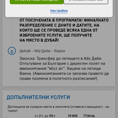
Нощувка.
ВАЖНО: ПОРЕДНОСТТА НА ПРОВЕЖДАНЕ НА
Настройки
ЕКСКУРЗИИТЕ ПО ДНИ МОЖЕ ДА Е РАЗЛИЧНА
ОТ ПОСОЧЕНАТА В ПРОГРАМАТА! ФИНАЛНАТО
РАЗПРЕДЕЛЕНИЕ С ДНИТЕ И ДАТИТЕ, НА
КОИТО ЩЕ СЕ ПРОВЕДЕ ВСЯКА ЕДНА ОТ
ИЗБРОЕНИТЕ УСЛУГИ, ЩЕ ПОЛУЧИТЕ
НА МЯСТО В ДУБАЙ!
6
Дубай
–
Абу Даби
–
Варна
Закуска. Трансфер до летището в Абу Даби.
Отпътуване за България с директен полет на
авиокомпания ''Wizz air''. Кацане на летище
Ваена. (Авиокомпанията си запазва правото да
прави промени в полетното разписание!)
ДОПЪЛНИТЕЛНИ УСЛУГИ
Доплащане за съседни места в самолета (отиване и връщане ) - на
турист
от
2 г.
до
90 г.
39.80
€
77.84
лв.