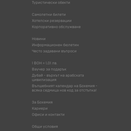
Туристически обекти
Самолетни билети
Хотелски резервации
Корпоративно обслужване
Новини
Информационен бюлетин
Често задавани въпроси
1 BOH = 1,01 лв.
Ваучер за подарък
Дубай - върхът на арабската
цивилизация
Вълшебният календар на Бохемия -
всяка седмица нов код за отстъпка!
За Бохемия
Кариери
Офиси и контакти
Общи условия