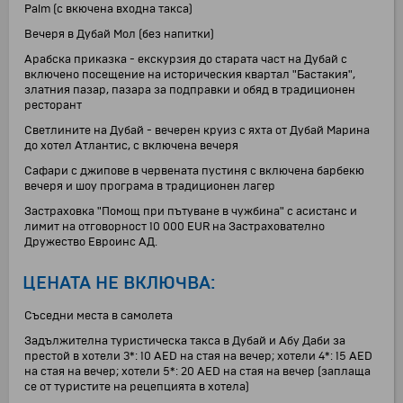
Palm (с вкючена входна такса)
Вечеря в Дубай Мол (без напитки)
Арабска приказка - екскурзия до старата част на Дубай с
включено посещение на историческия квартал "Бастакия",
златния пазар, пазара за подправки и обяд в традиционен
ресторант
Светлините на Дубай - вечерен круиз с яхта от Дубай Марина
до хотел Атлантис, с включена вечеря
Сафари с джипове в червената пустиня с включена барбекю
вечеря и шоу програма в традиционен лагер
Застраховка "Помощ при пътуване в чужбина" с асистанс и
лимит на отговорност 10 000 EUR на Застрахователно
Дружество Евроинс АД.
ЦЕНАТА НЕ ВКЛЮЧВА:
Съседни места в самолета
Задължителна туристическа такса в Дубай и Абу Даби за
престой в хотели 3*: 10 AED на стая на вечер; хотели 4*: 15 AED
на стая на вечер; хотели 5*: 20 AED на стая на вечер (заплаща
се от туристите на рецепцията в хотела)