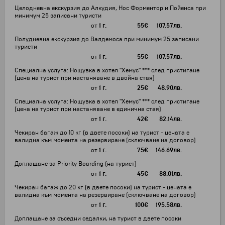
Целодневна екскурзия до Алкудия, Нос Форментор и Пойенса при
минимум 25 записани туристи
от
1 г.
55
€
107.57
лв.
Полудневна екскурзия до Валдемоса при минимум 25 записани
туристи
от
1 г.
55
€
107.57
лв.
Специална услуга: Нощувка в хотел "Хемус" *** след пристигане
(цена на турист при настаняване в двойна стая)
от
1 г.
25
€
48.90
лв.
Специална услуга: Нощувка в хотел "Хемус" *** след пристигане
(цена на турист при настаняване в единична стая)
от
1 г.
42
€
82.14
лв.
Чекиран багаж до 10 кг (в двете посоки) на турист - цената е
валидна към момента на резервиране (сключване на договор)
от
1 г.
75
€
146.69
лв.
Доплащане за Priority Boarding (на турист)
от
1 г.
45
€
88.01
лв.
Чекиран багаж до 20 кг (в двете посоки) на турист - цената е
валидна към момента на резервиране (сключване на договор)
от
1 г.
100
€
195.58
лв.
Доплащане за съседни седалки, на турист в двете посоки