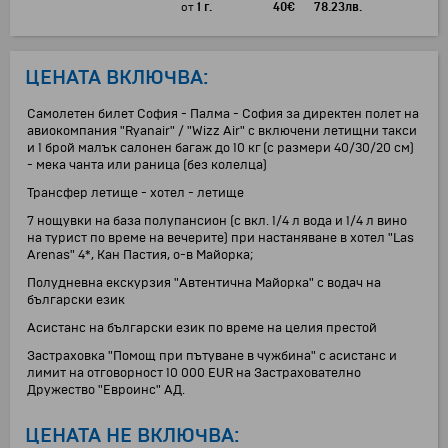
от
1 г.
40
€
78.23
лв.
ЦЕНАТА ВКЛЮЧВА:
Самолетен билет София - Палма - София за директен полет на
авиокомпания "Ryanair" / "Wizz Air" с включени летищни такси
и 1 брой малък салонен багаж до 10 кг (с размери 40/30/20 см)
- мека чанта или раница (без колелца)
Трансфер летище - хотел - летище
7 нощувки на база полупансион (с вкл. 1/4 л вода и 1/4 л вино
на турист по време на вечерите) при настаняване в хотел "Las
Arenas" 4*, Кан Пастия, о-в Майорка;
Полудневна екскурзия "Автентична Майорка" с водач на
български език
Асистанс на български език по време на целия престой
Застраховка "Помощ при пътуване в чужбина" с асистанс и
лимит на отговорност 10 000 EUR на Застрахователно
Дружество "Евроинс" АД.
ЦЕНАТА НЕ ВКЛЮЧВА: