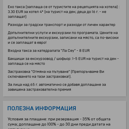
Еко такса (заплаща се от туристите на рецепцията на хотела) :
3.30 EUR за хотел 4* (на турист на ден; деца до 16 г. - не
заплащат)
Разходи за градски транспорт и разходи от личен характер
Допълнителни услуги и екскурзии по програмата. Цените на
допълнителните екскурзии, записани на място, са по-високи
и се заплащат в евро!
Входна такса за катедралата "Ла Сеу" - 8 EUR
Бакшиши за екскурзовод / шофьор: 1-5 EUR на турист на ден -
заплаща се на място
Застраховка "Отмяна на пътуване" (Препоръчваме Ви
сключването на тази застраховка!).
За лица над 65 г. автоматично се добавя доплащане за
завишена застрахователна премия
ПОЛЕЗНА ИНФОРМАЦИЯ
Условия за плащане: при резервация - 35% от общата
сума; доплащане до 100% - до 30 дни преди датата на