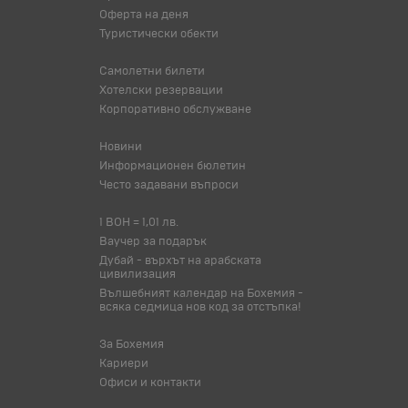
Оферта на деня
Туристически обекти
Самолетни билети
Хотелски резервации
Корпоративно обслужване
Новини
Информационен бюлетин
Често задавани въпроси
1 BOH = 1,01 лв.
Ваучер за подарък
Дубай - върхът на арабската
цивилизация
Вълшебният календар на Бохемия -
всяка седмица нов код за отстъпка!
За Бохемия
Кариери
Офиси и контакти