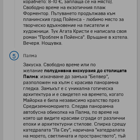
корабчето: 8-10 €, заплаща се на място).
Свободно време на екзотичния плаж
Форментор. Пътуването продължава към
планинския град Пойенса - любимо място за
творческо вдъхновение на писатели и
художници. Тук Агата Кристи е написала своя
роман "Проблем в Пойенса". Връщане в хотела.
Вечеря. Нощувка.
5
Палма
Закуска. Свободно време или по
желание
полудневна екскурзия до столицата
Палма
: изкачване до замъка "Белвер",
разположен на хълм с красива панорамна
гледка. Замъкът е с уникална готическа
архитектура и е свидетел на времето, когато
Майорка е била независимо кралство през
Средиземноморието. Следва панорамна
автобусна обиколка на Палма, по време на
която ще видите красиви сгради от различни
епохи и архитектурни стилове. Спирка срещу
катедралата "Ла Сеу", наричана "катедралата
на морето, светлината и пространството", тъй