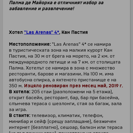
Палма де Майорка е отличният избор за
забавление и развлечение!
Хотел
"Las Arenas" 4*
, Кан Пастия
Местоположение:
"Las Arenas" 4* се намира
в туристическата зона на малкия курорт Кан
Пастия, на 30 м от брега на морето, на 2 км. от
международното летище и на 7 км. от столицата
Палма. Хотелът се намира в зона с множество
ресторанти, барове и магазини
.
На 100 м. има
автобусна спирка, а яхтеното пристанище е на
350 м.
И
зцяло реновиран през месец май, 2019 г.
В хотела:
205 стаи (разположени на 5 етажа),
открит басейн, ресторант, бар, бар при басейна,
слънчева тераса с шезлонги, стая за багаж, зала
за игра.
В стаите:
телевизор, климатик, телефон,
минибар и сейф (срещу заплащане), безжичен
интернет (безплатно), сешоар, балкон или тераса