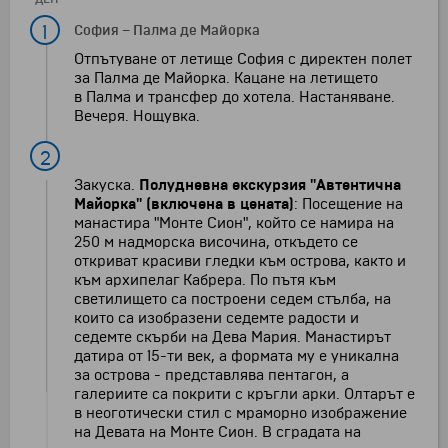
1
София
–
Палма де Майорка
Oтпътуване от летище София с директен полет
за Палма де Майорка. Кацане на летището
в Палма и трансфер до хотела. Настаняване.
Вечеря. Нощувка.
2
Закуска.
Полудневна екскурзия
"Автентична
Майорка" (включена в цената)
: Посещение на
манастира "Монте Сион", който се намира на
250 м надморска височина, откъдето се
откриват красиви гледки към острова, както и
към архипелаг Кабрера. По пътя към
светилището са построени седем стълба, на
които са изобразени седемте радости и
седемте скърби на Дева Мария. Манастирът
датира от 15-ти век, а формата му е уникална
за острова - представлява пентагон, а
галериите са покрити с кръгли арки. Олтарът е
в неоготически стил с мраморно изображение
на Девата на Монте Сион. В сградата на