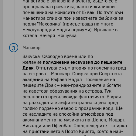
манастира е запазена и аулата, където се е
преподавала граматика, както и жилищни
помещения на монасите от 15 век. По пътя към
манастира спирка при известната фабрика за
перли "Махорика" (присъстваща на много
международни модни подиуми). Връщане в
хотела. Вечеря. Нощувка.
3
Манакор
Закуска. Свободно време или по
желание
полудневна екскурзия до пещерите
Драк.
Отпътуване към втория по големина град
на острова – Манакор. Спирка при Спортната
академия на Рафаел Надал. Посещение на
пещерите Драк – най-грандиозните и богати
на карстови образувания на острова. Тук
реалността превъзхожда фантазията. В края
на разходката е амфитеатрална сцена пред
голямо подземно езеро с прозрачни води. Ще
се насладите на спокойна атмосфера под
акомпанимента на музиката на Шопен, Моцарт,
Вивалди или Офенбах. След пещерите - спирка
на пристанището в Порто Кристо, което е най-