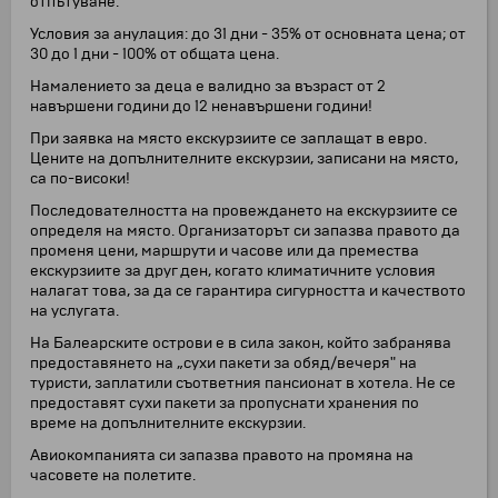
отпътуване.
Условия за анулация: до 31 дни - 35% от основната цена; от
30 до 1 дни - 100% от общата цена.
Намалението за деца е валидно за възраст от 2
навършени години до 12 ненавършени години!
При заявка на място екскурзиите се заплащат в евро.
Цените на допълнителните екскурзии, записани на място,
са по-високи!
Последователността на провеждането на екскурзиите се
определя на място. Организаторът си запазва правото да
променя цени, маршрути и часове или да премества
екскурзиите за друг ден, когато климатичните условия
налагат това, за да се гарантира сигурността и качеството
на услугата.
На Балеарските острови е в сила закон, който забранява
предоставянето на „сухи пакети за обяд/вечеря" на
туристи, заплатили съответния пансионат в хотела. Не се
предоставят сухи пакети за пропуснати хранения по
време на допълнителните екскурзии.
Авиокомпанията си запазва правото на промяна на
часовете на полетите.