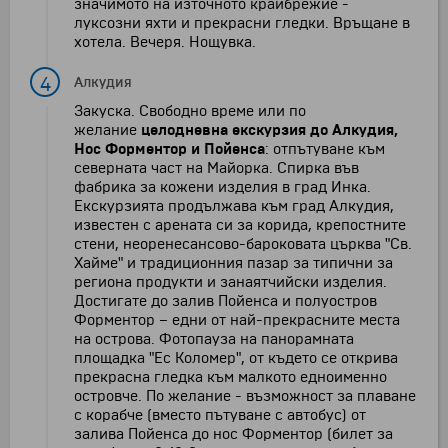
значимото на източното крайбрежие -
луксозни яхти и прекрасни гледки. Връщане в
хотела. Вечеря. Нощувка.
4
Алкудия
Закуска. Свободно време или по
желание
целодневна екскурзия до Алкудия,
Нос Форментор и Пойенса
: отпътуване към
северната част на Майорка. Спирка във
фабрика за кожени изделия в град Инка.
Екскурзията продължава към град Алкудия,
известен с арената си за корида, крепостните
стени, неоренесансово-бароковата църква "Св.
Хайме" и традиционния пазар за типични за
региона продукти и занаятчийски изделия.
Достигате до залив Пойенса и полуостров
Форментор – едни от най-прекрасните места
на острова. Фотопауза на панорамната
площадка "Ес Коломер", от където се открива
прекрасна гледка към малкото едноименно
островче. По желание - възможност за плаване
с корабче (вместо пътуване с автобус) от
залива Пойенса до нос Форментор (билет за