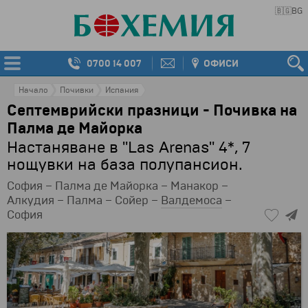
🇧🇬
BG
0700 14 007
ОФИСИ
Начало
Почивки
Испания
Септемврийски празници - Почивка на
Палма де Майорка
Настаняване в "Las Arenas" 4*, 7
нощувки на база полупансион.
София – Палма де Майорка – Манакор –
Алкудия – Палма – Сойер –
Валдемоса
–
София