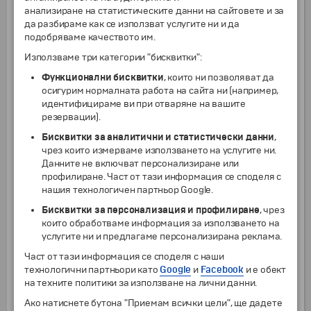
долина на Майорка (наричат я "златна" заради
анализиране на статистическите данни на сайтовете и за
многото цитрусови дървета). Историческият
да разбираме как се използват услугите ни и да
център на града е прекрасен образец на
подобряваме качеството им.
модернистичната архитектура, тъй като е
Използваме три категории "бисквитки":
оформен от архитекти, последователи на
Гауди. Отпътуване с автобус към планината
Функционални бисквитки
, които ни позволяват да
Трамунтана. Спирка във Форналуч (под
осигурим нормалната работа на сайта ни (например,
закрилата на ЮНЕСКО) – селище, което със
идентифицираме ви при отваряне на вашите
своите каменни къщи и рисувани керемиди
резервации).
съхранява атмосферата на автентичната
Майорка. Посещение на манастира "Люк", който
Бисквитки за аналитични и статистически данни
,
несъмнено е духовния център на Майорка.
чрез които измерваме използването на услугите ни.
Най-важната светиня тук е статуята на Черната
Данните не включват персонализиране или
Мадона (Ла Маронета), за която поверието
профилиране. Част от тази информация се споделя с
гласи, че изпълнява желания и лекува.
нашия технологичен партньор Google.
Преминаване през живописните планински
Бисквитки за персонализация и профилиране
, чрез
селца Селва и Каймари със спирка в Инка –
които обработваме информация за използването на
трети по големина град на острова и център на
услугите ни и предлагаме персонализирана реклама.
кожната индустрия. Посещение на фабрика за
кожени изделия. Връщане в хотела. Вечеря.
Част от тази информация се споделя с наши
Нощувка.
технологични партньори като
Google
и
Facebook
и е обект
на техните политики за използване на лични данни.
7
Валдемоса
Ако натиснете бутона "Приемам всички цели", ще дадете