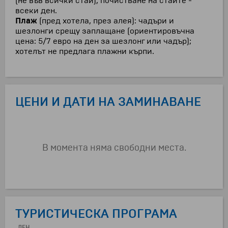
(не във всички стаи), почистване на стаите -
всеки ден.
Плаж
(пред хотела, през алея): чадъри и
шезлонги срещу заплащане (ориентировъчна
цена: 5/7 евро на ден за шезлонг или чадър);
хотелът не предлага плажни кърпи.
=
ЦЕНИ И ДАТИ НА ЗАМИНАВАНЕ
В момента няма свободни места.
ТУРИСТИЧЕСКА ПРОГРАМА
ДЕН