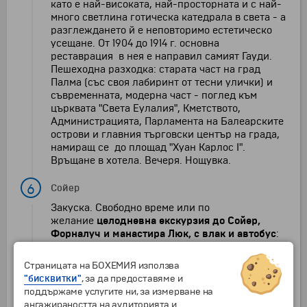
като е най-високата, най-просторната и с най-
много светлина готическа катедрала в света - а
разглеждането й е неповторимо естетическо
усещане. От 1904 до 1914 г. основна
реставрация в нея е направил самият Гауди.
Пешеходна разходка: старата част на град
Палма (със своя лабиринт от тесни улички) и
съвременната, модерна част - поглед към
църквата "Света Еулалия", Кметството,
Администрацията, Парламента на Балеарските
острови и главния търговски център на града,
намиращ се до площад "Хуан Карлос I".
Връщане в хотела. Вечеря. Нощувка.
6
Сойер
Закуска. Свободно време или по
желание
целодневна екскурзия до Сойер,
Форналуч и манастира Люк, с влак и автобус
:
отпътуване от Палма с уникалния дървен влак
от 1912 г. Преминавайки през портокалови,
Страницата на БОХЕМИЯ използва
маслинови и бадемови полета, ще се
"бисквитки"
, за да предоставяме и
почувствате като в уестърн филм. Пристигане
поддържаме услугите ни, за измерване на
в град Сойер, разположен в най-плодородната
ангажираността на аудиторията и