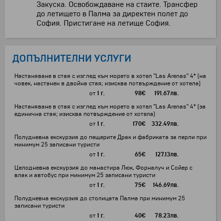
Закуска. Освобождаване на стаите. Трансфер
до летището в Палма за директен полет до
София. Пристигане на летище София.
ДОПЪЛНИТЕЛНИ УСЛУГИ
Настаняване в стая с изглед към морето в хотел "Las Arenas" 4* (на
човек, настанен в двойна стая; изисква потвърждение от хотела)
от
1 г.
98
€
191.67
лв.
Настаняване в стая с изглед към морето в хотел "Las Arenas" 4* (за
единична стая; изисква потвърждение от хотела)
от
1 г.
170
€
332.49
лв.
Полудневна екскурзия до пещерите Драк и фабриката за перли при
минимум 25 записани туристи
от
1 г.
65
€
127.13
лв.
Целодневна екскурзия до манастира Люк, Форналуч и Сойер с
влак и автобус при минимум 25 записани туристи
от
1 г.
75
€
146.69
лв.
Полудневна екскурзия до столицата Палма при минимум 25
записани туристи
от
1 г.
40
€
78.23
лв.