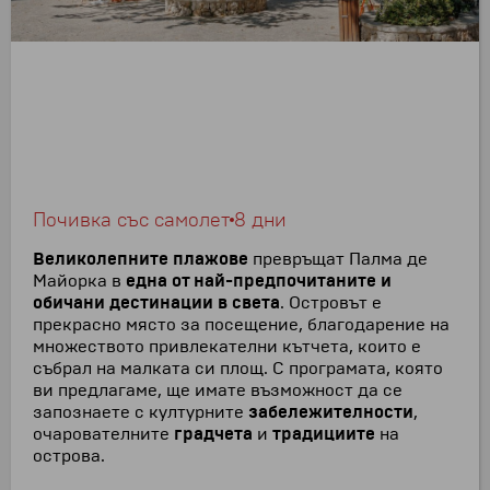
Почивка със самолет
8 дни
Великолепните плажове
превръщат Палма де
Майорка в
една от най-предпочитаните и
обичани дестинации в света
. Островът е
прекрасно място за посещение, благодарение на
множеството привлекателни кътчета, които е
събрал на малката си площ. С програмата, която
ви предлагаме, ще имате възможност да се
запознаете с културните
забележителности
,
очарователните
градчета
и
традициите
на
острова.