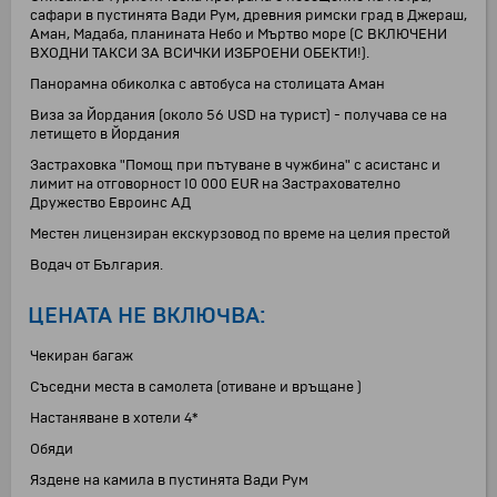
сафари в пустинята Вади Рум, древния римски град в Джераш,
Аман, Мадаба, планината Небо и Мъртво море (С ВКЛЮЧЕНИ
ВХОДНИ ТАКСИ ЗА ВСИЧКИ ИЗБРОЕНИ ОБЕКТИ!).
Панорамна обиколка с автобуса на столицата Аман
Виза за Йордания (около 56 USD на турист) - получава се на
летището в Йордания
Застраховка "Помощ при пътуване в чужбина" с асистанс и
лимит на отговорност 10 000 EUR на Застрахователно
Дружество Евроинс АД
Mестен лицензиран екскурзовод по време на целия престой
Водач от България.
ЦЕНАТА НЕ ВКЛЮЧВА:
Чекиран багаж
Съседни места в самолета (отиване и връщане )
Настаняване в хотели 4*
Обяди
Яздене на камила в пустинята Вади Рум