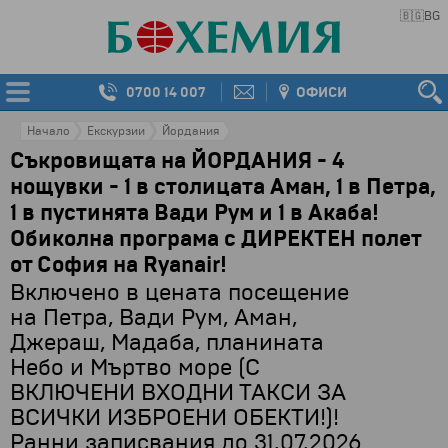
🇧🇬
BG
0700 14 007
ОФИСИ
Начало
Екскурзии
Йордания
Съкровищата на ЙОРДАНИЯ - 4
нощувки - 1 в столицата Аман, 1 в Петра,
1 в пустинята Вади Рум и 1 в Акаба!
Обиколна програма с ДИРЕКТЕН полет
от София на Ryanair!
Включено в цената посещение
на Петра, Вади Рум, Аман,
Джераш, Мадаба, планината
Небо и Мъртво море (С
ВКЛЮЧЕНИ ВХОДНИ ТАКСИ ЗА
ВСИЧКИ ИЗБРОЕНИ ОБЕКТИ!)!
Ранни записвания до 31.07.2026