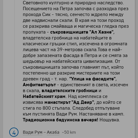
Световното културно и природно наследство.
Посещението на Петра започва с разходка през
прохода Сик - тясно, сенчесто ждрело между
две надвиснали скали. В края на този проход
се разкрива смайваща и магическа гледка през
пролуката -
съкровищницата "Ал Хазне"
,
владетелска гробница на набатейците в
класически гръцки стил, изсечена в огромната
лицева част на 39-метрова скала.Това е най-
добре запазената фасада в Петра и се смята за
шедьовър на набатейската цивилизация. От
съкровищницата започва главният път, който
постепенно ще разкрие мистериите на този
древен град - т. нар.
"Улица на фасадите"
,
Амфитеатърът
- единственият в света, изсечен
в скала,
владетелските гробници
и
Набатейският храм
. Над комплекса се
извисява
манастирът "Ад Деир"
, до който се
стига по 800 стъпала. Следобед отпътуване
към пустинята Вади Рум. Настаняване в камп.
Традиоционна бедуинска вечеря!
Нощувка.
4
Вади Рум
–
Акаба
~50 km