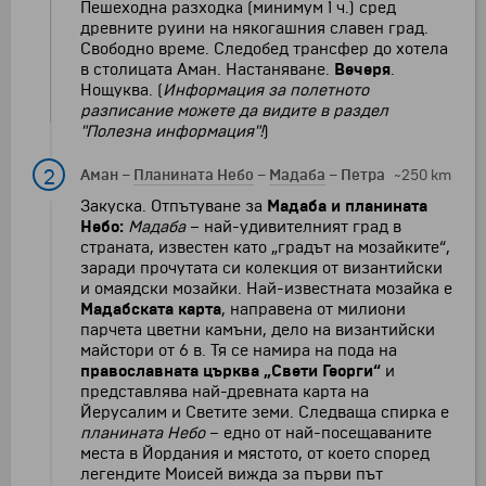
Пешеходна разходка (минимум 1 ч.) сред
древните руини на някогашния славен град.
Свободно време. Следобед трансфер до хотела
в столицата Аман. Настаняване.
Вечеря
.
Нощуква. (
Информация за
полетното
разписание можете да видите в раздел
"Полезна информация"!
)
2
Аман
–
Планината Небо
–
Мадаба
–
Петра
~250 km
Закуска. Отпътуване за
Мадаба и планината
Небо:
Мадаба
– най-удивителният град в
страната, известен като „градът на мозайките“,
заради прочутата си колекция от византийски
и омаядски мозайки. Най-известната мозайка е
Мадабската карта
, направена от милиони
парчета цветни камъни, дело на византийски
майстори от 6 в. Тя се намира на пода на
православната църква „Свети Георги“
и
представлява най-древната карта на
Йерусалим и Светите земи. Следваща спирка е
планината Небо
– едно от най-посещаваните
места в Йордания и мястото, от което според
легендите Моисей вижда за първи път