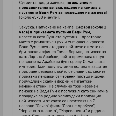
Сутринта преди закуска,
п
о желание и
предварителна заявка: яздене на камила в
пустинята Вади Рум за посрещане на изгрева!
(около 45-50 минути).
Закуска. Напускане на кампа.
Сафари (около 2
часа)
в приказната пустиня Вади Рум
,
известна като Лунната пустиня – просторно
място с романтичен дух и съвършена красота.
Вади Рум е позната днес най-вече с името на
британския офицер Томас Лорънс, по-известен
като Лорънс Арабски, който преминава от тук
по време на Арабския бунт срещу Османската
империя. Тази полупустинна долина е защитен
природен резерват, който се слави със своите
приказни пейзажи от червени пясъци и дюни,
причудливи скални форми и гигантски
каменни стени. Не случайно този неземен
пейзаж на Вади Рум е послужил като снимачна
площадка за редица холивудски продукции
най-известни от които са носителят на 7
награди "Оскар" филм "Лорънс Арабски",
"Червената планета", "Марсианецът" и редица
други. Следва отпътуване за Акаба и