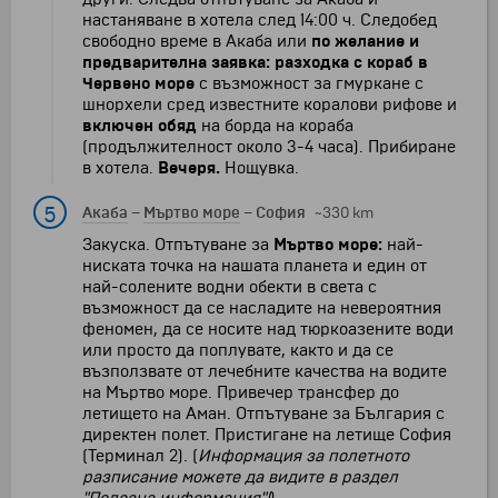
настаняване в хотела след 14:00 ч. Следобед
свободно време в Акаба или
по желание и
предварителна заявка:
разходка с кораб в
Червено море
с възможност за гмуркане с
шнорхели сред известните коралови рифове и
включен обяд
на борда на кораба
(продължителност около 3-4 часа). Прибиране
в хотела.
Вечеря.
Нощувка.
5
Акаба
–
Мъртво море
–
София
~330 km
Закуска. Отпътуване за
Мъртво море:
най-
ниската точка на нашата планета и един от
най-солените водни обекти в света с
възможност да се насладите на невероятния
феномен, да се носите над тюркоазените води
или просто да поплувате, както и да се
възползвате от лечебните качества на водите
на Мъртво море. Привечер трансфер до
летището на Аман. Отпътуване за България с
директен полет. Пристигане на летище София
(Терминал 2). (
Информация за
полетното
разписание можете да видите в раздел