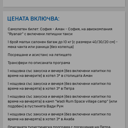
ЦЕНАТА ВКЛЮЧВА:
Самолетен билет: София - Аман - София, на авиокомпания
"Ryanair" с включени летищни такси
1 брой малък салонен багаж до 10 кг (с размери 40/30/20 см) -
мека чанта или раница (без колелца)
Посрещане и асистанс на летището
Трансфери по описаната програма
1 нощувка със закуска и вечеря (без включени напитки по
време на вечерите) в хотел 3* в столицата Аман
1 нощувка със закуска и вечеря (без включени напитки по
време на вечерята) в хотел 3* в Петра
1 нощувка със закуска и вечеря (без включени напитки по
време на вечерята) в камп "Wadi Rum Space village camp" (или
подобен) в пустинята Вади Рум
1 нощувка със закуска и вечеря (без включени напитки по
време на вечерята) в хотел 3* в Акаба
Oписаната туристическа програма с посещение на Петра,