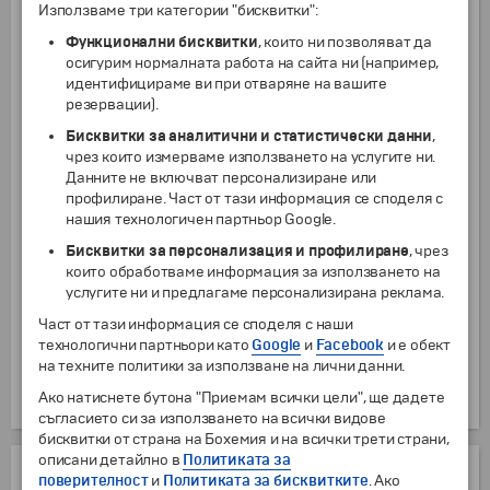
Използваме три категории "бисквитки":
хотели 3* в Аман и Акаба
Функционални бисквитки
, които ни позволяват да
Допълнително легло в двойна стая
осигурим нормалната работа на сайта ни (например,
включено в цената
за 3-ти възрастен
идентифицираме ви при отваряне на вашите
резервации).
Допълнително легло в двойна стая
-95 €
за дете до 11.99 г.
-185.80 лв.
Бисквитки за аналитични и статистически данни
,
чрез които измерваме използването на услугите ни.
хотели 4* в Аман и Акаба
Данните не включват персонализиране или
профилиране. Част от тази информация се споделя с
Допълнително легло в двойна стая
-30 €
нашия технологичен партньор Google.
за дете до 11.99 г.
-58.67 лв.
Бисквитки за персонализация и профилиране
, чрез
хотели 3* в Аман и Акаба
които обработваме информация за използването на
услугите ни и предлагаме персонализирана реклама.
+155 €
Единична стая
+303.15 лв.
Част от тази информация се споделя с наши
технологични партньори като
Google
и
Facebook
и е обект
хотели 4* в Аман и Акаба
на техните политики за използване на лични данни.
+180 €
Единична стая
Ако натиснете бутона "Приемам всички цели", ще дадете
+352.05 лв.
съгласието си за използването на всички видове
бисквитки от страна на Бохемия и на всички трети страни,
описани детайлно в
Политиката за
ДОПЪЛНИТЕЛНИ УСЛУГИ
поверителност
и
Политиката за бисквитките
. Ако