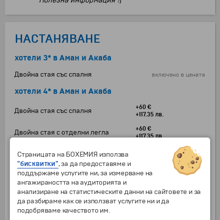
"Полезна информация"!
)
НАСТАНЯВАНЕ
хотели 3* в Аман и Акаба
Двойна стая със спалня
включено в цената
хотели 4* в Аман и Акаба
+60 €
Двойна стая със спалня
+117.35 лв.
+60 €
Двойна стая с отделни легла
+117.35 лв.
хотели 3* в Аман и Акаба
Страницата на БОХЕМИЯ използва
"бисквитки"
, за да предоставяме и
Двойна стая с отделни легла
включено в цената
поддържаме услугите ни, за измерване на
ангажираността на аудиторията и
хотели 4* в Аман и Акаба
анализиране на статистическите данни на сайтовете и за
да разбираме как се използват услугите ни и да
Допълнително легло в двойна стая
+60 €
подобряваме качеството им.
за 3-ти възрастен
+117.35 лв.