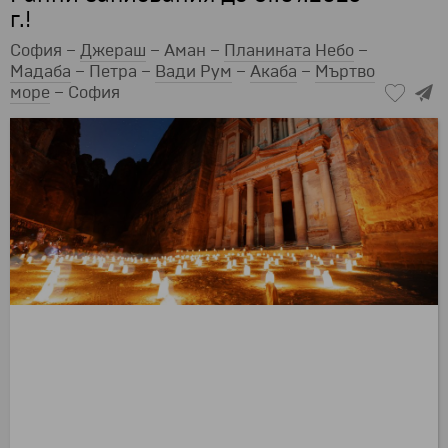
г.!
София –
Джераш
– Аман –
Планината Небо
–
Мадаба
– Петра –
Вади Рум
–
Акаба
–
Мъртво
море
– София