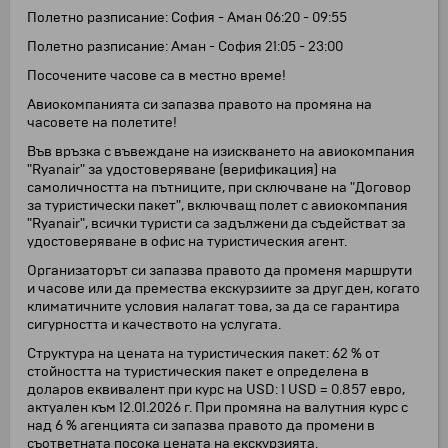
Полетно разписание: София - Аман 06:20 - 09:55
Полетно разписание: Аман - София 21:05 - 23:00
Посочените часове са в местно време!
Авиокомпанията си запазва правото на промяна на
часовете на полетите!
Във връзка с въвеждане на изискването на авиокомпания
"Ryanair" за удостоверяване (верификация) на
самоличността на пътниците, при сключване на "Договор
за туристически пакет", включващ полет с авиокомпания
"Ryanair", всички туристи са задължени да съдействат за
удостоверяване в офис на туристическия агент.
Организаторът си запазва правото да променя маршрути
и часове или да премества екскурзиите за друг ден, когато
климатичните условия налагат това, за да се гарантира
сигурността и качеството на услугата.
Структура на цената на туристическия пакет: 62 % от
стойността на туристическия пакет е определена в
доларов еквивалент при курс на USD: 1 USD = 0.857 евро,
актуален към 12.01.2026 г. При промяна на валутния курс с
над 6 % агенцията си запазва правото да промени в
съответната посока цената на екскурзията.