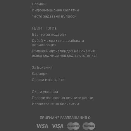
Новини
Информационен бюлетин
Често задавани въпроси
1 BOH = 1,01 лв.
Ваучер за подарък
Дубай - върхът на арабската
цивилизация
Вълшебният календар на Бохемия -
всяка седмица нов код за отстъпка!
За Бохемия
Кариери
Офиси и контакти
Общи условия
Поверителност на личните данни
Използване на бисквитки
ПРИЕМАМЕ РАЗПЛАЩАНИЯ С: