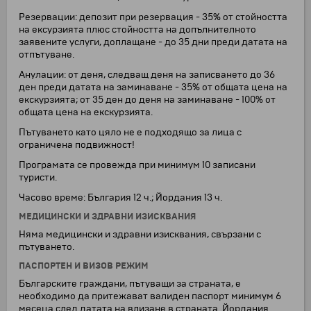
Резервации: депозит при резервация - 35% от стойността
на ексурзията плюс стойността на допълнителното
заявените услуги, доплащане - до 35 дни преди датата на
отпътуване.
Анулации: от деня, следващ деня на записването до 36
ден преди датата на заминаване - 35% от общата цена на
екскурзията; от 35 ден до деня на заминаване - 100% от
общата цена на екскурзията.
Пътуването като цяло не е подходящо за лица с
ограничена подвижност!
Програмата се провежда при минимум 10 записани
туристи.
Часово време: България 12 ч.; Йордания 13 ч.
МЕДИЦИНСКИ И ЗДРАВНИ ИЗИСКВАНИЯ
Няма медицински и здравни изисквания, свързани с
пътуването.
ПАСПОРТЕН И ВИЗОВ РЕЖИМ
Българските граждани, пътуващи за страната, е
необходимо да притежават валиден паспорт минимум 6
месеца след датата на влизане в страната. Йордания