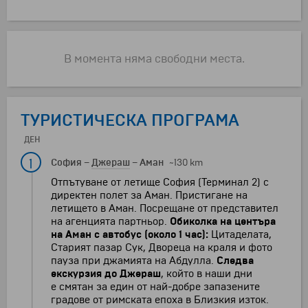
В момента няма свободни места.
ТУРИСТИЧЕСКА ПРОГРАМА
ДЕН
1
София
–
Джераш
–
Аман
~130 km
Отпътуване от летище София (Терминал 2) с
директен полет за Аман. Пристигане на
летището в Аман. Посрещане от представител
на агенцията партньор.
Обиколка на центъра
на Аман с автобус (около 1 час):
Цитаделата,
Старият пазар Сук, Двореца на краля и фото
пауза при джамията на Абдулла.
Следва
екскурзия до
Джераш
, който в наши дни
е
смятан за един от най-добре запазените
градове от римската епоха в Близкия изток.