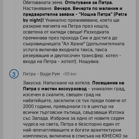
Обетованата земя.
Отпътуване за Петра.
Настаняване.
Вечеря.
Вечерта по желание и
предварителна заявка - "Нощна Петра" (Petra
by night)!
Уникално преживяване, което ще
разкрие магията на Петра през нощта,
осветена от хиляди свещи! Разходката
преминава през прохода Сик и достига до
съкровищницата "Ал Хазне" (допълнителната
услуга включва входната такса, такса
резервация и двупосочен трансфер: хотел -
входа на Петра - хотел!). Нощувка.
3
Петра
–
Вади Рум
~115 km
Закуска. Напускане на хотела.
Посещение на
Петра с местен екскурзовод
- уникален град,
изсечен в скалите, свещен град на
набатейците, заселили се тук преди повече от
2000 години, превърнали го в център на
всички търговски пътища, свързващи Изтока
със Запада. Избрана за едно от новите седем
чудеса на света, Петра е безспорно един от
най-впечатляващите и богати архитектурни
комплекси, включена в списъка на ЮНЕСКО за