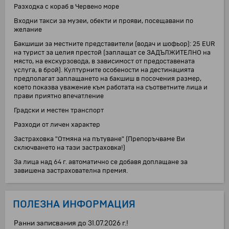
Разходка с кораб в Червено море
Входни такси за музеи, обекти и прояви, посещавани по
желание
Бакшиши за местните представители (водач и шофьор): 25 EUR
на турист за целия престой (заплащат се ЗАДЪЛЖИТЕЛНО на
място, на екскурзовода, в зависимост от предоставената
услуга, в брой). Културните особености на дестинацията
предполагат заплащането на бакшиш в посочения размер,
което показва уважение към работата на съответните лица и
прави приятно впечатление
Градски и местен транспорт
Разходи от личен характер
Застраховка "Отмяна на пътуване" (Препоръчваме Ви
сключването на тази застраховка!)
За лица над 64 г. автоматично се добавя доплащане за
завишена застрахователна премия.
ПОЛЕЗНА ИНФОРМАЦИЯ
Ранни записвания до 31.07.2026 г.!