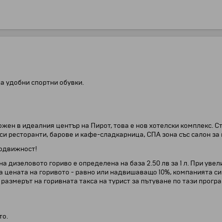
а удобни спортни обувки.
ожен в идеалния център на Пирот, това е нов хотелски комплекс. С
 си ресторанти, барове и кафе-сладкарница, СПА зона със салон за
подвижност!
а дизеловото гориво е определена на база 2.50 лв за 1 л. При уве
а цената на горивото - равно или надвишаващо 10%, компанията си
, размерът на горивната такса на турист за пътуване по тази прог
то.