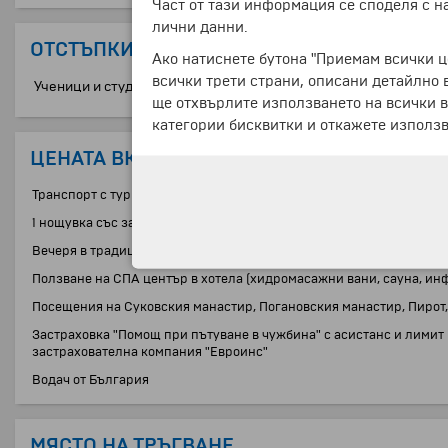
Част от тази информация се споделя с 
лични данни.
ОТСТЪПКИ
Ако натиснете бутона "Приемам всички ц
всички трети страни, описани детайлно 
Ученици и студенти
ще отхвърлите използването на всички в
категории бисквитки и откажете използв
ЦЕНАТА ВКЛЮЧВА:
Транспорт с туристически автобус
1 нощувка със закуска в хотел "Ана Лукс" 4* (или подобен) в Пирот
Вечеря в традиционен сръбски ресторант с жива музика и богато
Ползване на СПА център в хотела (хидромасажни вани, сауна, ин
Посещения на Суковския манастир, Погановския манастир, Пирот,
Застраховка "Помощ при пътуване в чужбина" с асистанс и лимит 
застрахователна компания "Евроинс"
Водач от България
МЯСТО НА ТРЪГВАНЕ