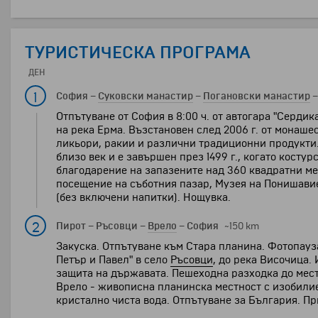
ТУРИСТИЧЕСКА ПРОГРАМА
ДЕН
1
София
–
Суковски манастир
–
Погановски манастир
Отпътуване от София в 8:00 ч. от автогара "Серди
на река Ерма. Възстановен след 2006 г. от монаше
ликьори, ракии и различни традиционни продукти
близо век и е завършен през 1499 г., когато кост
благодарение на запазените над 360 квадратни ме
посещение на съботния пазар, Музея на Понишавие
(без включени напитки). Нощувка.
2
Пирот
–
Ръсовци
–
Врело
–
София
~150 km
Закуска. Отпътуване към Стара планина. Фотопауз
Петър и Павел" в село
Ръсовци
, до река Височица.
защита на държавата. Пешеходна разходка до мес
Врело - живописна планинска местност с изобилие
кристално чиста вода. Отпътуване за България. Пр