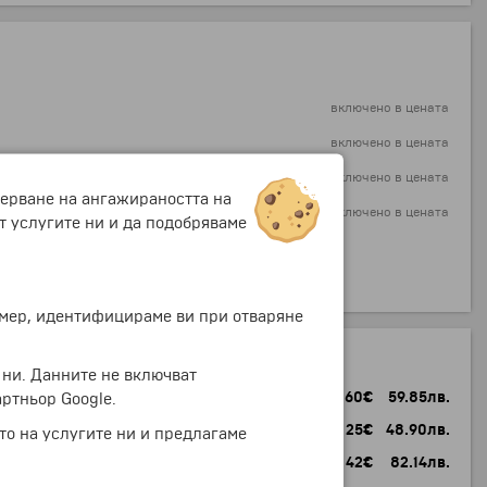
включено в цената
включено в цената
включено в цената
мерване на ангажираността на
включено в цената
т услугите ни и да подобряваме
-2.56 €
-5.01 лв.
+20.40 €
+39.90 лв.
ример, идентифицираме ви при отваряне
 ни. Данните не включват
от
3 г.
30.60
€
59.85
лв.
ртньор Google.
от
1 г.
25
€
48.90
лв.
то на услугите ни и предлагаме
от
1 г.
42
€
82.14
лв.