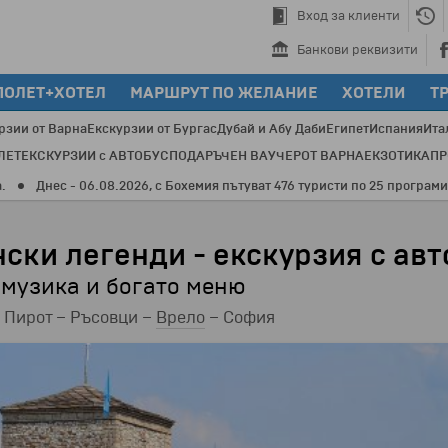
Вход за клиенти
Банкови реквизити
ПОЛЕТ+ХОТЕЛ
МАРШРУТ ПО ЖЕЛАНИЕ
ХОТЕЛИ
Т
рзии от Варна
Екскурзии от Бургас
Дубай и Абу Даби
Египет
Испания
Ита
ЛЕТ
ЕКСКУРЗИИ с АВТОБУС
ПОДАРЪЧЕН ВАУЧЕР
ОТ ВАРНА
ЕКЗОТИКА
П
06.08.2026, с Бохемия пътуват 476 туристи по 25 програми и 16 дестина
ски легенди - екскурзия с авт
а музика и богато меню
 Пирот – Ръсовци –
Врело
– София