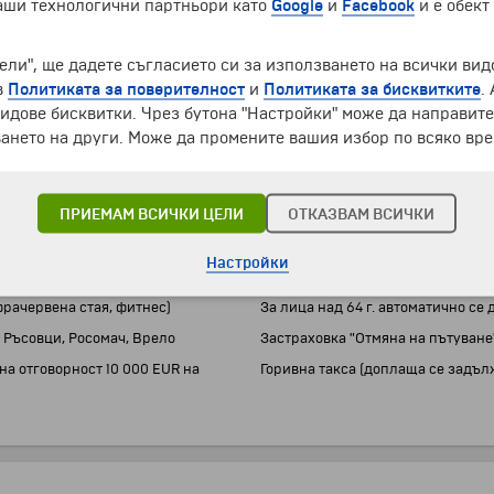
наши технологични партньори като
Google
и
Facebook
и е обект
ели", ще дадете съгласието си за използването на всички вид
в
Политиката за поверителност
и
Политиката за бисквитките
.
идове бисквитки. Чрез бутона "Настройки" може да направит
ането на други. Може да промените вашия избор по всяко вре
ЦЕНАТА НЕ ВКЛЮЧВА
ПРИЕМАМ ВСИЧКИ ЦЕЛИ
ОТКАЗВАМ ВСИЧКИ
Входни такси за музея на Понишав
Разходи от личен характер
Настройки
 меню (без включени напитки)
Ползване на масажи и солна стая 
фрачервена стая, фитнес)
За лица над 64 г. автоматично с
 Ръсовци, Росомач, Врело
Застраховка "Отмяна на пътуване
на отговорност 10 000 EUR на
Горивна такса (доплаща се задълж