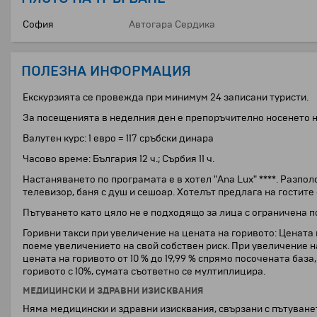
София
Автогара Сердика
ПОЛЕЗНА ИНФОРМАЦИЯ
Екскурзията се провежда при минимум 24 записани туристи.
За посещенията в неделния ден е препоръчително носенето н
Валутен курс: 1 евро = 117 сръбски динара
Часово време: България 12 ч.; Сърбия 11 ч.
Настаняването по програмата е в хотел "Ana Lux" ****. Разпол
телевизор, баня с душ и сешоар. Хотелът предлага на гостите
Пътуването като цяло не е подходящо за лица с ограничена 
Горивни такси при увеличение на цената на горивото: Цената н
поеме увеличението на свой собствен риск. При увеличение н
цената на горивото от 10 % до 19,99 % спрямо посочената база
горивото с 10%, сумата съответно се мултиплицира.
МЕДИЦИНСКИ И ЗДРАВНИ ИЗИСКВАНИЯ
Няма медицински и здравни изисквания, свързани с пътуване