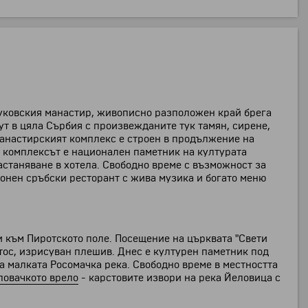
уковския манастир, живописно разположен край брега
ут в цяла Сърбия с произвежданите тук тамян, сирене,
Манастирският комплекс е строен в продължение на
ес комплексът е национален паметник на културата
астаняване в хотела. Свободно време с възможност за
онен сръбски ресторант с жива музика и богато меню
и към Пиротското поле. Посещение на църквата "Свети
стос, изрисуван плешив. Днес е културен паметник под
а малката Росомачка река. Свободно време в местността
ловачкото врело
- карстовите извори на река Йеловица с