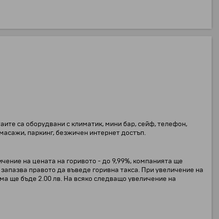
таите са оборудвани с климатик, мини бар, сейф, телефон,
 масажи, паркинг, безжичен интернет достъп.
личение на цената на горивото - до 9,99%, компанията ще
 запазва правото да въведе горивна такса. При увеличение на
рама ще бъде 2.00 лв. На всяко следващо увеличение на