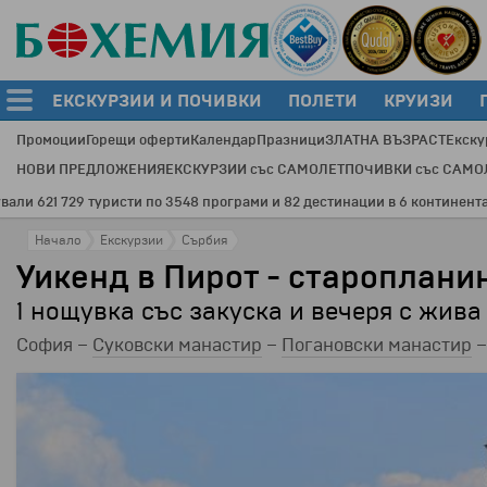
ЕКСКУРЗИИ И ПОЧИВКИ
ПОЛЕТИ
КРУИЗИ
Промоции
Горещи оферти
Календар
Празници
ЗЛАТНА ВЪЗРАСТ
Екску
НОВИ ПРЕДЛОЖЕНИЯ
ЕКСКУРЗИИ със САМОЛЕТ
ПОЧИВКИ със САМО
туристи по 3548 програми и 82 дестинации в 6 континента.
Днес - 
Начало
Екскурзии
Сърбия
Уикенд в Пирот - старопланин
1 нощувка със закуска и вечеря с жив
София –
Суковски манастир
–
Погановски манастир
–