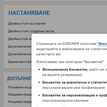
НАСТАНЯВАНЕ
Двойна стая със спалня
Двойна стая с отделни легла
Двойна стая за комбиниране
Страницата на БОХЕМИЯ използва
"биск
Допълнително легло в двойна стая (възрастен)
аудиторията и анализиране на статистич
качеството им.
Допълнително легло в двойна стая (дете до 10 години)
Използваме три категории "бисквитки":
Единична стая
Функционални бисквитки
, които ни
на вашите резервации).
ДОПЪЛНИТЕЛНИ УСЛУГИ
Бисквитки за аналитични и статисти
Ползване на двойна седалка от един турист
персонализиране или профилиране. Ч
Нощувка преди датата на отпътуване в хотел "Хемус" *** на т
Бисквитки за персонализация и про
персонализирана реклама.
Нощувка преди датата на отпътуване в хотел "Хемус" *** на т