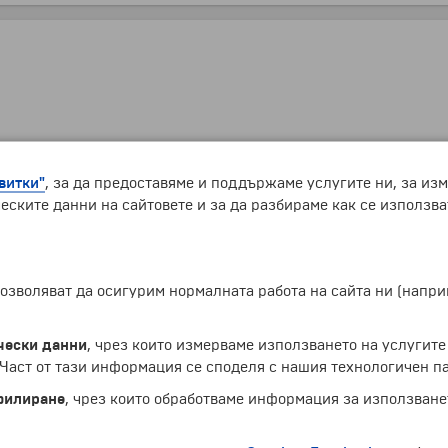
витки"
, за да предоставяме и поддържаме услугите ни, за из
еските данни на сайтовете и за да разбираме как се използва
 позволяват да осигурим нормалната работа на сайта ни (нап
чески данни
, чрез които измерваме използването на услугите
аст от тази информация се споделя с нашия технологичен па
урист в двойна стая
филиране
, чрез които обработваме информация за използване
урист в единична стая