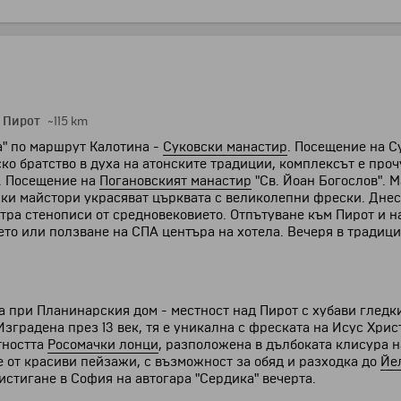
–
Пирот
~115 km
ка" по маршрут Калотина -
Суковски манастир
. Посещение на С
ско братство в духа на атонските традиции, комплексът е проч
. Посещение на
Погановският манастир
"Св. Йоан Богослов". 
урски майстори украсяват църквата с великолепни фрески. Дн
тра стенописи от средновековието. Отпътуване към Пирот и н
то или ползване на СПА центъра на хотела. Вечеря в традици
а при Планинарския дом - местност над Пирот с хубави гледк
 Изградена през 13 век, тя е уникална с фреската на Исус Хри
тността
Росомачки лонци
, разположена в дълбоката клисура н
 от красиви пейзажи, с възможност за обяд и разходка до
Йе
истигане в София на автогара "Сердика" вечерта.