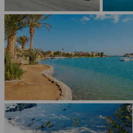
РАННИ ЗАПИСВАНИЯ
от
739 €
1445.36 лв.
8 дни
Екскурзия в ЕГИПЕТ: Отвъд
пирамидите - Хургада, Луксор,
Дендера и Абидос - 4 нощувки с по
на Wizz air
от
579 €
1132.43 лв.