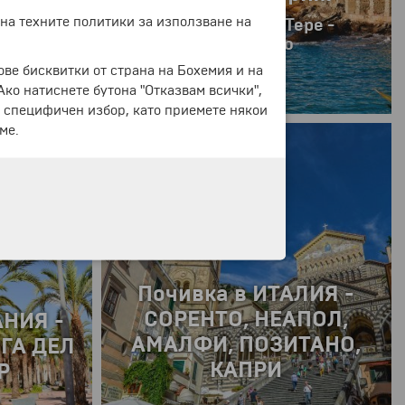
О – със
 на техните политики за използване на
Генуа - Чинкуе Тере -
ужване
Портофино
език!
ове бисквитки от страна на Бохемия и на
 Ако натиснете бутона "Отказвам всички",
еста!
е специфичен избор, като приемете някои
И МЕСТА!
ме.
03.09.2026 г.
от
689 €
1347.57 лв.
4 дни
8 дни
Почивка в ИТАЛИЯ -
СОРЕНТО, НЕАПОЛ,
АНИЯ -
АМАЛФИ, ПОЗИТАНО,
ГА ДЕЛ
КАПРИ
Р