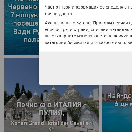
ПАРИЖ
Магията на пустинята с
Част от тази информация се споделя с 
самол
директен полет до
лични данни.
на б
Маракеш
Ако натиснете бутона "Приемам всички ц
всички трети страни, описани детайлно 
ще отхвърлите използването на всички в
категории бисквитки и откажете използв
12.02.2027 г.
ПРОМОЦИЯ
от
749 €
1464.92
от
999 €
1953.87 лв.
8 дни
На
ЙОРДА
Почивка в ИТАЛИЯ -
ПУЛИЯ,
Оби
ДИРЕКТЕ
Хотел Grand Hotel dei Cavalieri
4*