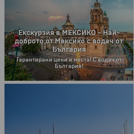
Почивка в ГЪРЦИЯ - ХАЛКИДИКИ -
1-ви ръкав Касандра и 2-ри ръкав
Ситония - 7 нощувки!
ПРОМОЦИЯ
от
398 €
778.42 лв.
8 дни