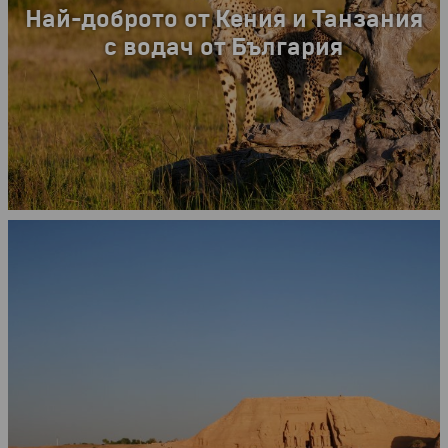
Най-доброто от Кения и Танзания
с водач от България
LAST MINUTE
11.09.2026 г.
от
4499 €
8799.28 лв.
10 дни