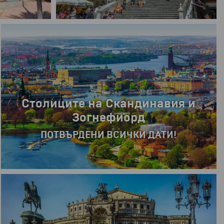
20.06.2026 г.
8 дни
8 дни
Екскурзия в СКАНДИНАВИЯ
Стокхолм, Осло, Копенхаген, Берген и
Фиордите в Норвегия
РАННИ ЗАПИСВАНИЯ