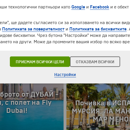
, 3 нощувки със
ЛИСАБОН И ПОРТ
наши технологични партньори като
Google
и
Facebook
и е обект
ет и обслужване
самолет и обсл
ългарски език!
на български 
ели", ще дадете съгласието си за използването на всички вид
в
Политиката за поверителност
и
Политиката за бисквитките
.
Гарантирани м
идове бисквитки. Чрез бутона "Настройки" може да направит
ГАРАНТИРАНИ ДАТИ 
ането на други. Може да промените вашия избор по всяко вре
 лв.
4 дни
от
1348 €
2636.46 лв.
ПРИЕМАМ ВСИЧКИ ЦЕЛИ
ОТКАЗВАМ ВСИЧКИ
Настройки
й-доброто от
НИЯ - 4 нощувки
Почивка в ИСП
МУРСИЯ, ЛА МАН
колна програма с
МАР МЕНО
Н полет от София на
Ryanair!