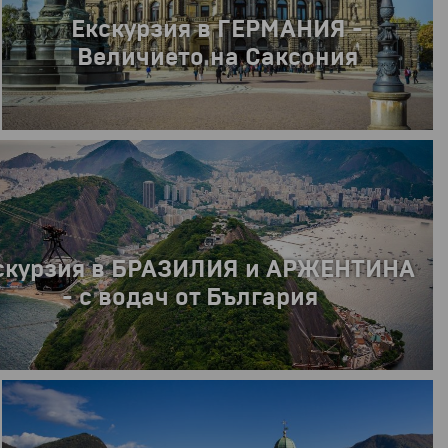
Най-доброто от Южна Африка
от
3499 €
6843.45 лв.
10 дни
скурзия в БРАЗИЛИЯ и АРЖЕНТИНА
- с водач от България
026 г.
10 дни