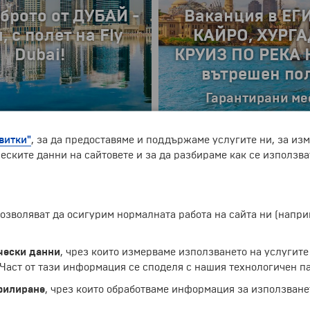
брото от ДУБАЙ -
Почивка в ИСП
, с полет на Fly
МУРСИЯ, ЛА МАН
Dubai!
МАР МЕНО
АНИЯ
LAST MINUTE
витки"
, за да предоставяме и поддържаме услугите ни, за из
еските данни на сайтовете и за да разбираме как се използва
 лв.
от
619 €
1210.66 лв.
6 дни
 позволяват да осигурим нормалната работа на сайта ни (нап
чески данни
, чрез които измерваме използването на услугите
аст от тази информация се споделя с нашия технологичен па
зия във ФРАНЦИЯ
филиране
, чрез които обработваме информация за използване
ети Валентин в
Почивка в ПОРТУ