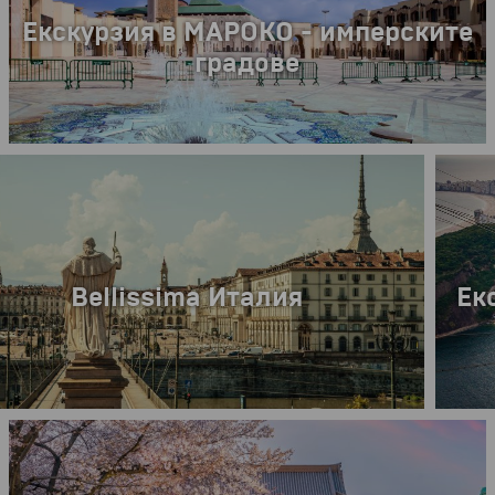
Екскурзия в МАРОКО - имперските
градове
от
1149 €
2247.25 лв.
8 дни
Bellissima Италия
Ек
2026 г.
12.10.2
6 дни