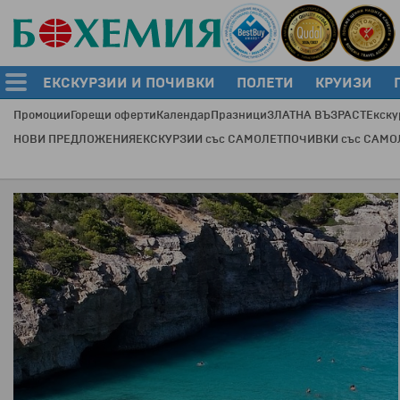
ЕКСКУРЗИИ И ПОЧИВКИ
ПОЛЕТИ
КРУИЗИ
Промоции
Горещи оферти
Календар
Празници
ЗЛАТНА ВЪЗРАСТ
Екску
НОВИ ПРЕДЛОЖЕНИЯ
ЕКСКУРЗИИ със САМОЛЕТ
ПОЧИВКИ със САМО
Пр