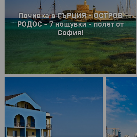
Почивка в ГЪРЦИЯ - ОСТРОВ
РОДОС - 7 нощувки - полет от
София!
ПРОМОЦИЯ
8 дни