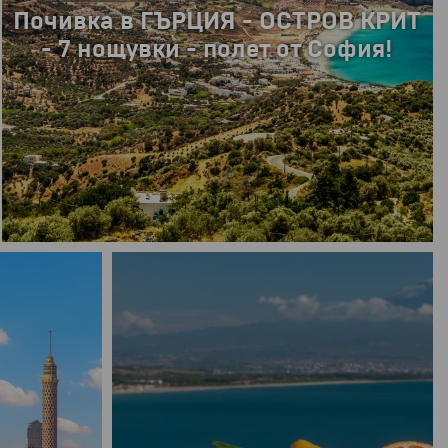
Почивка в ГЪРЦИЯ - ОСТРОВ КРИТ
- 7 нощувки - полет от София!
8 дни