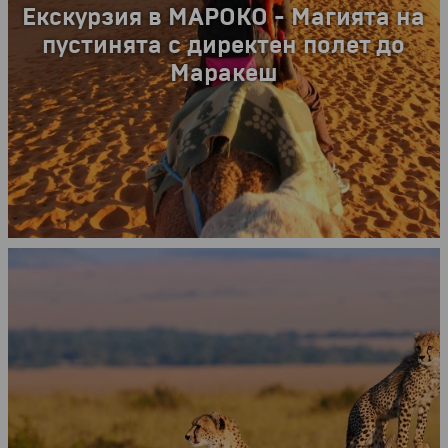
УИКЕНДИ В ЕВРОПА
Потопи се в магията на Стария континет!
СУПЕР ПРОМОЦИЯ