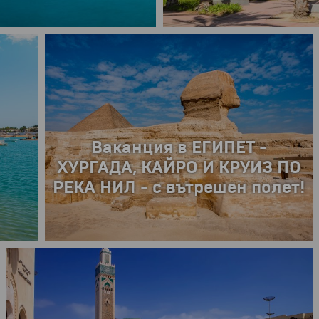
23.08.2026 г.
Екскурзия в ЕГИПЕТ: Кайро -
град на контрастите
лет
РАННИ ЗАПИСВАНИЯ
21.05.2025 г.
5 дни
5 дни