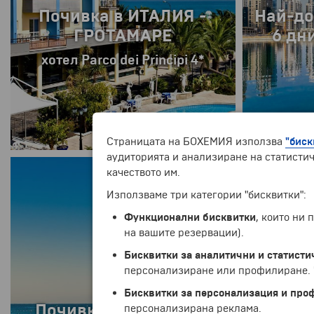
Почивка в ИТАЛИЯ -
Най-до
ГРОТАМАРЕ
6 дни
хотел Parco dei Principi 4*
РАННИ ЗАПИСВАНИЯ
РАННИ ЗАПИСВ
Страницата на БОХЕМИЯ използва
"биск
аудиторията и анализиране на статистич
от
914 €
1787.63 лв.
от
1190 €
2327.44
качеството им.
8 дни
Използваме три категории "бисквитки":
Функционални бисквитки
, които ни
на вашите резервации).
Бисквитки за аналитични и статисти
персонализиране или профилиране. Ч
Екскур
Бисквитки за персонализация и про
- Св
Екскурзия в МАРОКО -
персонализирана реклама.