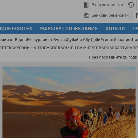
Вход за клиенти
Банкови реквизити
ПОЛЕТ+ХОТЕЛ
МАРШРУТ ПО ЖЕЛАНИЕ
ХОТЕЛИ
Т
рзии от Варна
Екскурзии от Бургас
Дубай и Абу Даби
Египет
Испания
Ита
ЛЕТ
ЕКСКУРЗИИ с АВТОБУС
ПОДАРЪЧЕН ВАУЧЕР
ОТ ВАРНА
ЕКЗОТИКА
П
ез последните 20 години с Бохемия са пътували 621 729 туристи по 354