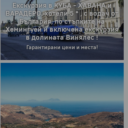
Екскурзия в КУБА - ХАВАНА и
ВАРАДЕРО, хотели 5 * , с водач от
България, по стъпките на
Хемингуей и включена екскурзия
в долината Винялес !
Гарантирани цени и места!
9 дни