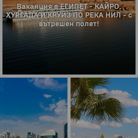
Екскурзия в КИТАЙ - Китай,
Хонконг и Макао, с посещение на
манастира Шаолин - с водач от
България!
от
3195 €
6248.88 лв.
10 дни