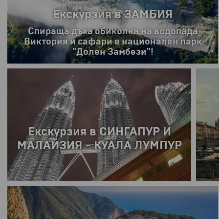
Екскурзия в ЗАМБИЯ
Спираща дъха обиколка на водопада
Виктория и сафари в национален парк
ПРОМОЦИЯ
РАННИ ЗАПИСВАНИЯ
"Долен Замбези"!
21.09.2026 г.
9 дни
Екскурзия в СИНГАПУР И
МАЛАЙЗИЯ - КУАЛА ЛУМПУР
от
2695 €
5270.96 лв.
28.07.
9 дни