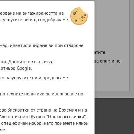
мерване на ангажираността на
т услугите ни и да подобряваме
ример, идентифицираме ви при отваряне
обекти и дестинации, които можете да посетите.
зпращане на съобщения. Бохемия не изпраща спам и не
 ни. Данните не включват
ртньор Google.
то на услугите ни и предлагаме
 на техните политики за използване на
ове бисквитки от страна на Бохемия и на
 Ако натиснете бутона "Отказвам всички",
е специфичен избор, като приемете някои
ме.