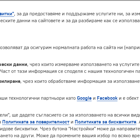
витки"
, за да предоставяме и поддържаме услугите ни, за из
еските данни на сайтовете и за да разбираме как се използва
 позволяват да осигурим нормалната работа на сайта ни (нап
йли за наши туристически програми и услуги, туристически 
можем да използваме и външни системи за автоматизирано и
чески данни
, чрез които измерваме използването на услугите
лзва личните Ви данни за каквито и да е други цели.
аст от тази информация се споделя с нашия технологичен па
т можете да се запознаете тук
!
филиране
, чрез които обработваме информация за използване
 на нашия информационен бюлетин,
като заявите това тук
!
наши технологични партньори като
Google
и
Facebook
и е обект
ели", ще дадете съгласието си за използването на всички вид
в
Политиката за поверителност
и
Политиката за бисквитките
.
идове бисквитки. Чрез бутона "Настройки" може да направит
ЧЛЕН НА
ането на други. Може да промените вашия избор по всяко вре