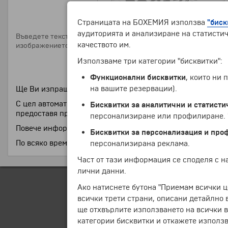
Страницата на БОХЕМИЯ използва
"биск
аудиторията и анализиране на статистич
Въведете текста от
качеството им.
изображението:
Използваме три категории "бисквитки":
АБОНИРАНЕ
Функционални бисквитки
, които ни
на вашите резервации).
Ще Ви изпращаме всяка седмица информация с важни дета
С цел автоматизираното изпращане на тези информации 
Бисквитки за аналитични и статисти
предоставя право на която и да е било трета страна да по
персонализиране или профилиране. Ч
Повече информация за нашата
политика за поверителнос
Бисквитки за персонализация и про
персонализирана реклама.
По всяко време можете да се откажете от получаването
Част от тази информация се споделя с 
лични данни.
Ако натиснете бутона "Приемам всички ц
всички трети страни, описани детайлно 
ще отхвърлите използването на всички в
категории бисквитки и откажете използв