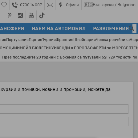
🇧🇬
Български / Bulgarian
0700 14 007
Офиси
РАНСФЕРИ
НАЕМ НА АВТОМОБИЛ
РАЗВЛЕЧЕНИЯ
лия
Португалия
Гърция
Турция
Франция
Швейцария
Чешка република
Афр
РОМОЦИИ
ИМЕЙЛ БЮЛЕТИН
УИКЕНДИ в ЕВРОПА
ОФЕРТИ за МОРЕ
СЕПТЕ
ез последните 20 години с Бохемия са пътували 621 729 туристи по 354
скурзии и почивки, новини и промоции, можете да