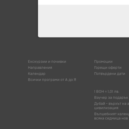
Екскурзии и почивки
Промоции
Направления
Горещи оферти
Календар
Потвърдени дати
Всички програми от А до Я
1 BOH = 1,01 лв.
Ваучер за подарък
Дубай - върхът на 
цивилизация
Вълшебният календ
всяка седмица нов 