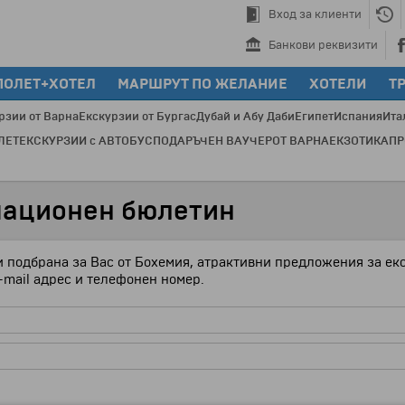
Вход за клиенти
Банкови реквизити
ПОЛЕТ+ХОТЕЛ
МАРШРУТ ПО ЖЕЛАНИЕ
ХОТЕЛИ
Т
рзии от Варна
Екскурзии от Бургас
Дубай и Абу Даби
Египет
Испания
Ита
ЛЕТ
ЕКСКУРЗИИ с АВТОБУС
ПОДАРЪЧЕН ВАУЧЕР
ОТ ВАРНА
ЕКЗОТИКА
П
Пр
мационен бюлетин
и подбрана за Вас от Бохемия, атрактивни предложения за ек
-mail адрес и телефонен номер.