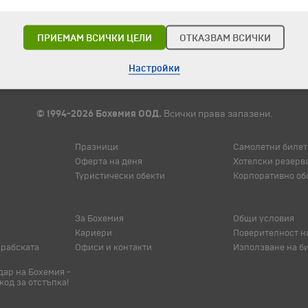
ПРИЕМАМ ВСИЧКИ ЦЕЛИ
ОТКАЗВАМ ВСИЧКИ
Настройки
© 1994-2026 Бохемия ООД.
Всички права запазени.
Празници
Самолетни билет
Оферта на деня
Хотелски резерв
Туристически обекти
Корпоративно об
За Бохемия
Общи условия
Кариери
Поверителност н
арабската
Офиси и контакти
Използване на б
ар на Бохемия -
код за отстъпка!