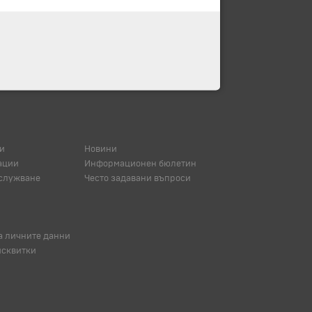
и
Новини
ации
Информационен бюлетин
служване
Често задавани въпроси
а личните данни
исквитки