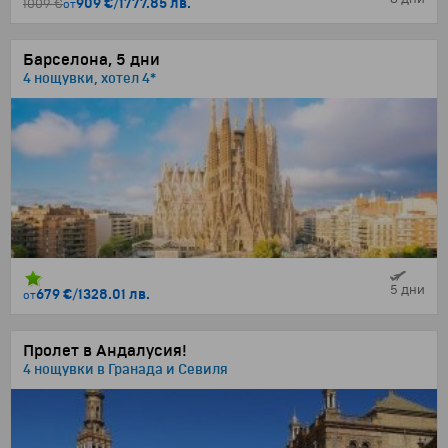
909 €
/
1777.85 лв.
1009 €
от
Барселона, 5 дни
4 нощувки, хотел 4*
5 дни
679 €
/
1328.01 лв.
от
Пролет в Андалусия!
4 нощувки в Гранада и Севиля