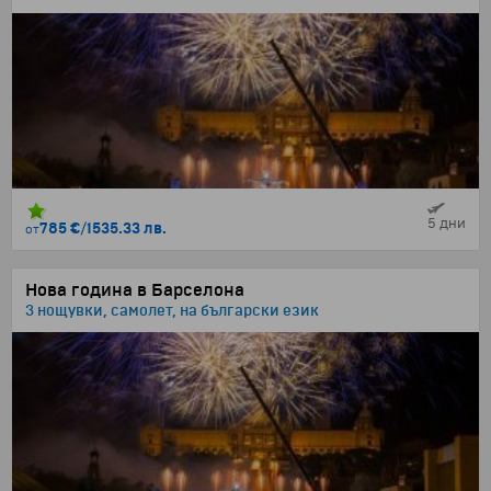
5 дни
785 €
/
1535.33 лв.
от
Нова година в Барселона
3 нощувки, самолет, на български език