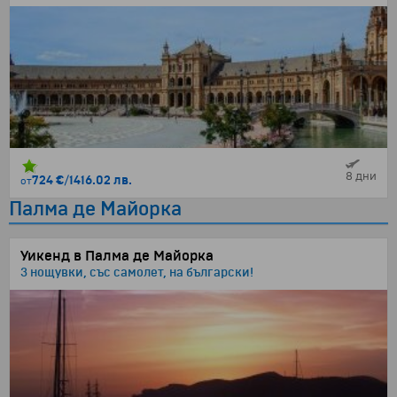
8 дни
724 €
/
1416.02 лв.
от
Палма де Майорка
Уикенд в Палма де Майорка
3 нощувки, със самолет, на български!