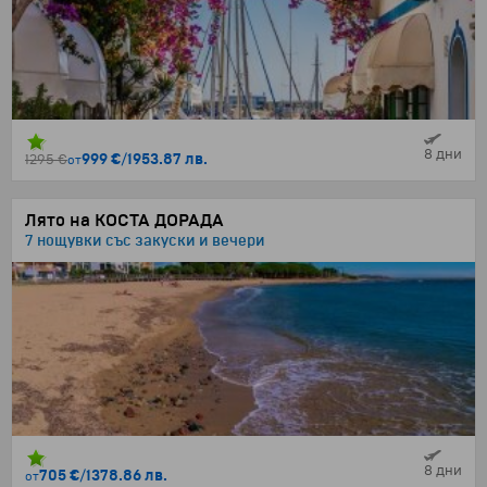
8 дни
999 €
/
1953.87 лв.
1295 €
от
Лято на КОСТА ДОРАДА
7 нощувки със закуски и вечери
8 дни
705 €
/
1378.86 лв.
от