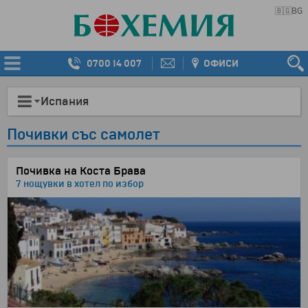
🇧🇬
BG
0700 14 007
ОФИСИ
Испания
Почивки със самолет
Почивка на Коста Брава
7 нощувки в хотел по избор