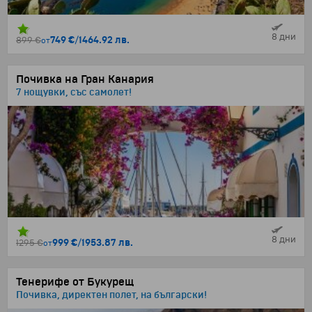
8 дни
749 €
/
1464.92 лв.
899 €
от
Почивка на Гран Канария
7 нощувки, със самолет!
8 дни
999 €
/
1953.87 лв.
1295 €
от
Тенерифе от Букурещ
Почивка, директен полет, на български!