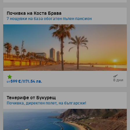
Почивка на Коста Брава
7 нощувки на база обогатен пълен пансион
8 дни
599 €
/
1171.54 лв.
от
Тенерифе от Букурещ
Почивка, директен полет, на български!