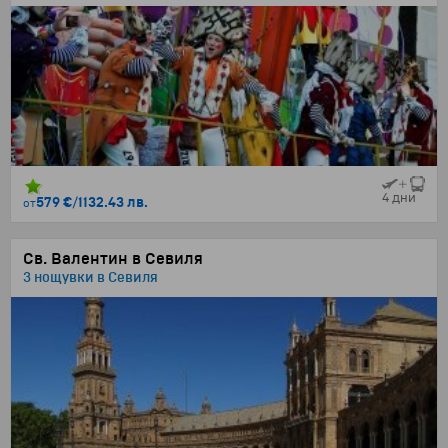
4 дни
579 €
/
1132.43 лв.
от
Св. Валентин в Севиля
3 нощувки в Севиля