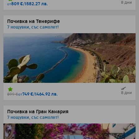
8 дни
809 €
/
1582.27 лв.
от
Почивка на Тенерифе
7 нощувки, със самолет!
8 дни
749 €
/
1464.92 лв.
899 €
от
Почивка на Гран Канария
7 нощувки, със самолет!