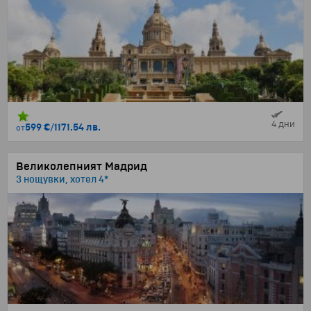
4 дни
599 €
/
1171.54 лв.
от
Великолепният Мадрид
3 нощувки, хотел 4*