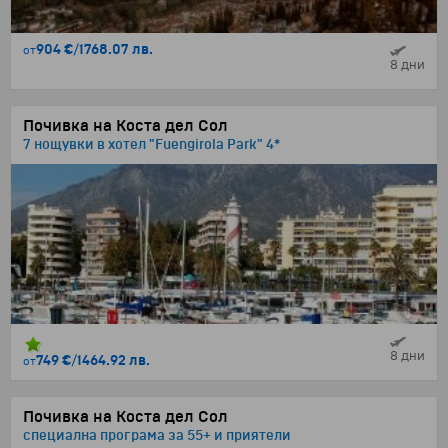
904 €
/
1768.07 лв.
от
8 дни
Почивка на Коста дел Сол
7 нощувки в хотел "Fuengirola Park" 4*
8 дни
749 €
/
1464.92 лв.
от
Почивка на Коста дел Сол
специална програма за 55+ и приятели