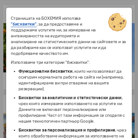
Уикенд във Валенсия
3 нощувки, хотел 4*
Страницата на БОХЕМИЯ използва
"бисквитки"
, за да предоставяме и
поддържаме услугите ни, за измерване на
ангажираността на аудиторията и
анализиране на статистическите данни на сайтовете и за
да разбираме как се използват услугите ни и да
подобряваме качеството им.
Използваме три категории "бисквитки":
Функционални бисквитки
, които ни позволяват да
осигурим нормалната работа на сайта ни (например,
4 дни
идентифицираме ви при отваряне на вашите
499 €
/
975.96 лв.
от
резервации).
Бисквитки за аналитични и статистически данни
,
Уикенд в Андалусия
чрез които измерваме използването на услугите ни.
3 нощувки в хотел 4*, на база HB
Данните не включват персонализиране или
профилиране. Част от тази информация се споделя с
нашия технологичен партньор Google.
Бисквитки за персонализация и профилиране
, чрез
които обработваме информация за използването на