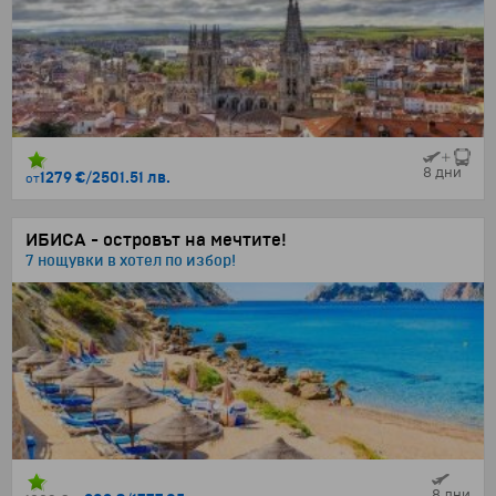
8 дни
1279 €
/
2501.51 лв.
от
ИБИСА - островът на мечтите!
7 нощувки в хотел по избор!
8 дни