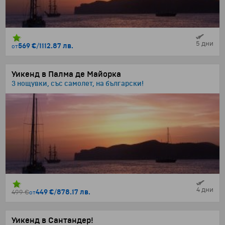
5 дни
569 €
/
1112.87 лв.
от
Уикенд в Палма де Майорка
3 нощувки, със самолет, на български!
4 дни
449 €
/
878.17 лв.
499 €
от
Уикенд в Сантандер!