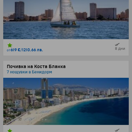
8 дни
619 €
/
1210.66 лв.
от
Почивка на Коста Бланка
7 нощувки в Бенидорм