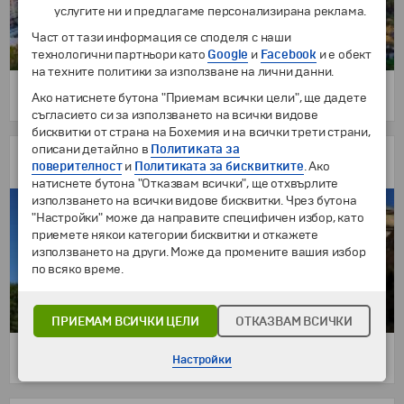
услугите ни и предлагаме персонализирана реклама.
Част от тази информация се споделя с наши
технологични партньори като
Google
и
Facebook
и е обект
на техните политики за използване на лични данни.
Ако натиснете бутона "Приемам всички цели", ще дадете
4 дни
489 €
/
956.40 лв.
569 €
от
съгласието си за използването на всички видове
бисквитки от страна на Бохемия и на всички трети страни,
описани детайлно в
Политиката за
Есен в Андалусия!
поверителност
и
Политиката за бисквитките
. Ако
4 нощувки в Гранада и Севиля
натиснете бутона "Отказвам всички", ще отхвърлите
използването на всички видове бисквитки. Чрез бутона
"Настройки" може да направите специфичен избор, като
приемете някои категории бисквитки и откажете
използването на други. Може да промените вашия избор
по всяко време.
ПРИЕМАМ ВСИЧКИ ЦЕЛИ
ОТКАЗВАМ ВСИЧКИ
664 €
/
1298.67 лв.
от
Настройки
5 дни