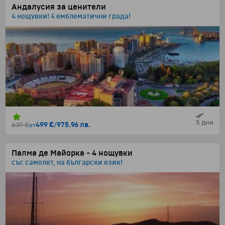
Андалусия за ценители
4 нощувки! 4 емблематични града!
5 дни
499 €
/
975.96 лв.
639 €
от
Палма де Майорка - 4 нощувки
със самолет, на български език!