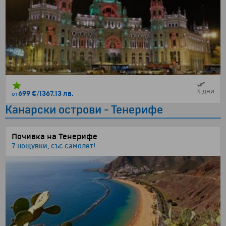
4 дни
699 €
/
1367.13 лв.
от
Канарски острови - Тенерифе
Почивка на Тенерифе
7 нощувки, със самолет!