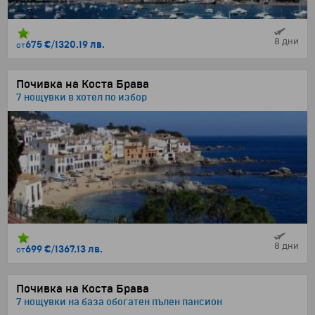
8 дни
675 €
/
1320.19 лв.
от
Почивка на Коста Брава
7 нощувки в хотел по избор
8 дни
699 €
/
1367.13 лв.
от
Почивка на Коста Брава
7 нощувки на база обогатен пълен пансион