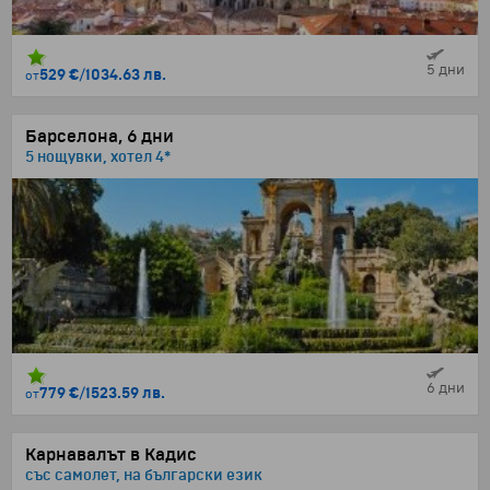
5 дни
529 €
/
1034.63 лв.
от
Барселона, 6 дни
5 нощувки, хотел 4*
6 дни
779 €
/
1523.59 лв.
от
Карнавалът в Кадис
със самолет, на български език