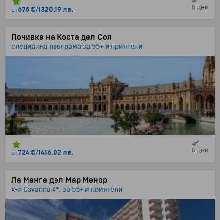
8 дни
675 €
/
1320.19 лв.
от
Почивка на Коста дел Сол
специална програма за 55+ и приятели
8 дни
724 €
/
1416.02 лв.
от
Ла Манга дел Мар Менор
х-л Cavanna 4*, за 55+ и приятели