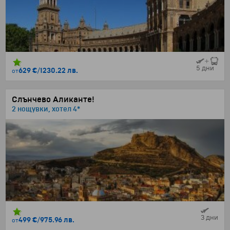
5 дни
629 €
/
1230.22 лв.
от
Слънчево Аликанте!
2 нощувки, хотел 4*
3 дни
499 €
/
975.96 лв.
от