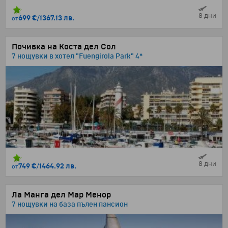
8 дни
699 €
/
1367.13 лв.
от
Почивка на Коста дел Сол
7 нощувки в хотел "Fuengirola Park" 4*
8 дни
749 €
/
1464.92 лв.
от
Ла Манга дел Мар Менор
7 нощувки на база пълен пансион