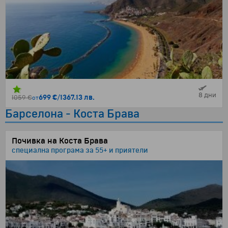
8 дни
699 €
/
1367.13 лв.
1059 €
от
Барселона - Коста Брава
Почивка на Коста Брава
специална програма за 55+ и приятели