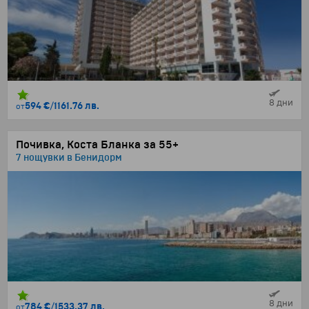
8 дни
594 €
/
1161.76 лв.
от
Почивка, Коста Бланка за 55+
7 нощувки в Бенидорм
8 дни
784 €
/
1533.37 лв.
от