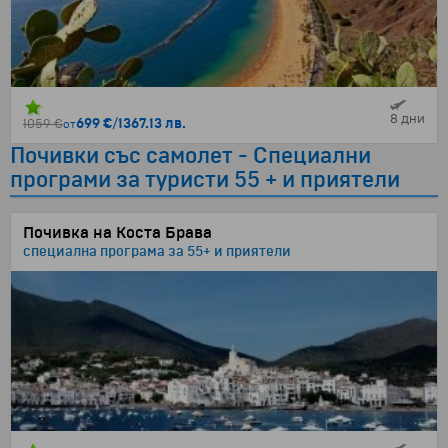
8 дни
699 €
/
1367.13 лв.
1059 €
от
Почивки със самолет - Специални
програми за туристи 55 + и приятели
Почивка на Коста Брава
специална програма за 55+ и приятели