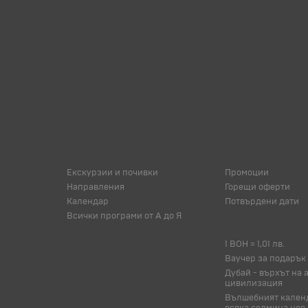
Екскурзии и почивки
Промоции
Направления
Горещи оферти
Календар
Потвърдени дати
Всички програми от А до Я
1 BOH = 1,01 лв.
Ваучер за подарък
Дубай - върхът на 
цивилизация
Вълшебният календ