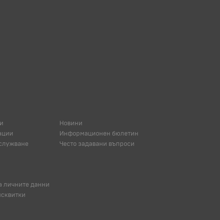
и
Новини
ации
Информационен бюлетин
служване
Често задавани въпроси
а личните данни
исквитки