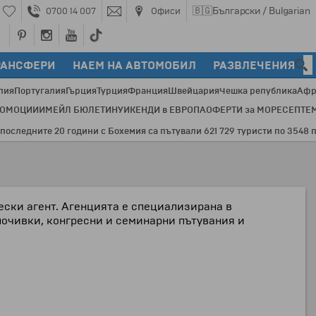
🇧🇬
Български / Bulgarian
0700 14 007
Офиси
РАНСФЕРИ
НАЕМ НА АВТОМОБИЛ
РАЗВЛЕЧЕНИЯ
лия
Португалия
Гърция
Турция
Франция
Швейцария
Чешка република
Афр
РОМОЦИИ
ИМЕЙЛ БЮЛЕТИН
УИКЕНДИ в ЕВРОПА
ОФЕРТИ за МОРЕ
СЕПТЕ
дните 20 години с Бохемия са пътували 621 729 туристи по 3548 програ
ски агент. Агенцията е специализирана в
почивки, конгресни и семинарни пътувания и