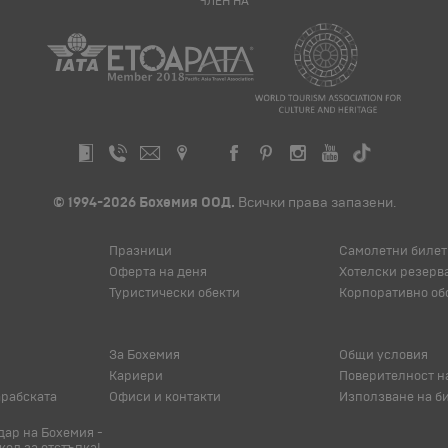
ЧЛЕН НА
© 1994-2026 Бохемия ООД.
Всички права запазени.
Празници
Самолетни билет
Оферта на деня
Хотелски резерв
Туристически обекти
Корпоративно об
За Бохемия
Общи условия
Кариери
Поверителност н
арабската
Офиси и контакти
Използване на б
ар на Бохемия -