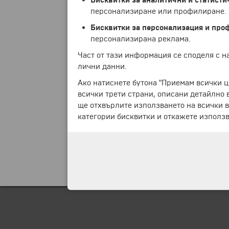
2018 / 2019 / 2020 / 2
-
QUDAL
- QUality m
персонализиране или профилиране. Ч
2018 /2019 / 2020 / 20
-
Customer's Friend
Бисквитки за персонализация и про
2019 / 2020 / 2021 / 
персонализирана реклама.
Туристическа агенция
Част от тази информация се споделя с 
лични данни.
От началото на 2025 
Ако натиснете бутона "Приемам всички ц
туристически и транс
всички трети страни, описани детайлно 
разнообразни туристи
стотици
традиционни 
ще отхвърлите използването на всички в
рент-а-кар
и
трансфе
категории бисквитки и откажете използв
туристически обекти
компанията е опцият
своите приятели! С т