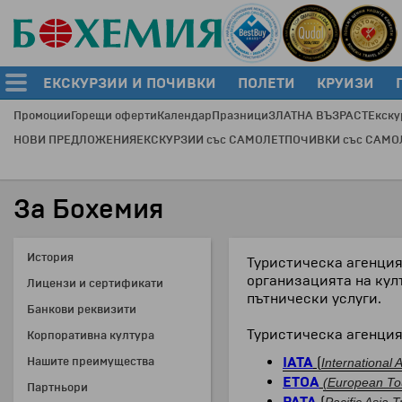
ЕКСКУРЗИИ И ПОЧИВКИ
ПОЛЕТИ
КРУИЗИ
Промоции
Горещи оферти
Календар
Празници
ЗЛАТНА ВЪЗРАСТ
Екску
НОВИ ПРЕДЛОЖЕНИЯ
ЕКСКУРЗИИ със САМОЛЕТ
ПОЧИВКИ със САМО
За Бохемия
История
Туристическа агенция
организацията на кул
Лицензи и сертификати
пътнически услуги.
Банкови реквизити
Туристическа агенция
Корпоративна култура
IATA
(
Нашите преимущества
International 
ETOA
(European Tou
Партньори
PATA
(