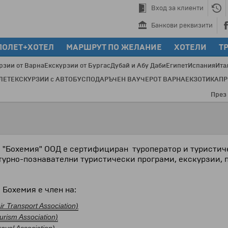
Вход за клиенти
Банкови реквизити
ПОЛЕТ+ХОТЕЛ
МАРШРУТ ПО ЖЕЛАНИЕ
ХОТЕЛИ
Т
рзии от Варна
Екскурзии от Бургас
Дубай и Абу Даби
Египет
Испания
Ита
ЛЕТ
ЕКСКУРЗИИ с АВТОБУС
ПОДАРЪЧЕН ВАУЧЕР
ОТ ВАРНА
ЕКЗОТИКА
П
През после
 "Бохемия" ООД е сертифициран туроператор и туристиче
турно-познавателни туристически програми, екскурзии, 
 Бохемия е член на:
Air Transport Association)
rism Association)