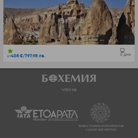
6 дни
408 €
/
797.98 лв.
от
ЧЛЕН НА