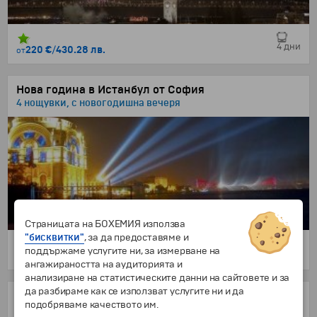
4 дни
220 €
/
430.28 лв.
от
Нова година в Истанбул от София
4 нощувки, с новогодишна вечеря
Страницата на БОХЕМИЯ използва
"бисквитки"
, за да предоставяме и
поддържаме услугите ни, за измерване на
5 дни
399 €
/
780.38 лв.
от
ангажираността на аудиторията и
анализиране на статистическите данни на сайтовете и за
да разбираме как се използват услугите ни и да
Истанбул - 3 нощувки
подобряваме качеството им.
С автобус, без нощни преходи