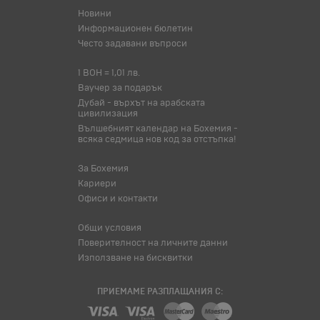
Новини
Информационен бюлетин
Често задавани въпроси
1 BOH = 1,01 лв.
Ваучер за подарък
Дубай - върхът на арабската
цивилизация
Вълшебният календар на Бохемия -
всяка седмица нов код за отстъпка!
За Бохемия
Кариери
Офиси и контакти
Общи условия
Поверителност на личните данни
Използване на бисквитки
ПРИЕМАМЕ РАЗПЛАЩАНИЯ С: