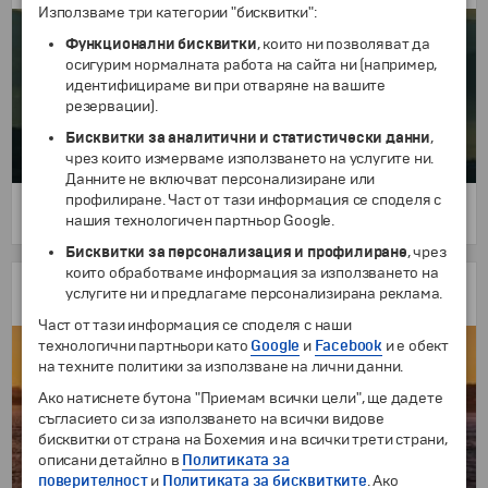
Използваме три категории "бисквитки":
Функционални бисквитки
, които ни позволяват да
осигурим нормалната работа на сайта ни (например,
идентифицираме ви при отваряне на вашите
резервации).
Бисквитки за аналитични и статистически данни
,
чрез които измерваме използването на услугите ни.
Данните не включват персонализиране или
профилиране. Част от тази информация се споделя с
4 дни
нашия технологичен партньор Google.
183 €
/
357.92 лв.
от
Бисквитки за персонализация и профилиране
, чрез
които обработваме информация за използването на
Истанбул - 4 нощувки
услугите ни и предлагаме персонализирана реклама.
с автобус, без нощни преходи!
Част от тази информация се споделя с наши
технологични партньори като
Google
и
Facebook
и е обект
на техните политики за използване на лични данни.
Ако натиснете бутона "Приемам всички цели", ще дадете
съгласието си за използването на всички видове
бисквитки от страна на Бохемия и на всички трети страни,
описани детайлно в
Политиката за
поверителност
и
Политиката за бисквитките
. Ако