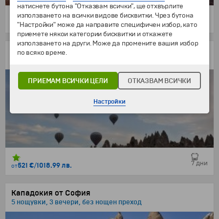
натиснете бутона "Отказвам всички", ще отхвърлите
използването на всички видове бисквитки. Чрез бутона
5 дни
229 €
/
447.89 лв.
от
"Настройки" може да направите специфичен избор, като
приемете някои категории бисквитки и откажете
използването на други. Може да промените вашия избор
Кападокия - Мала Азия
по всяко време.
автобус, включени 5 вечери, хотели 3*
ПРИЕМАМ ВСИЧКИ ЦЕЛИ
ОТКАЗВАМ ВСИЧКИ
Настройки
7 дни
521 €
/
1018.99 лв.
от
Кападокия от София
5 нощувки, 3 вечери, без нощен преход