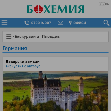
🇧🇬
BG
0700 14 007
ОФИСИ
Екскурзии от Пловдив
Германия
Баварски замъци
екскурзия с автобус