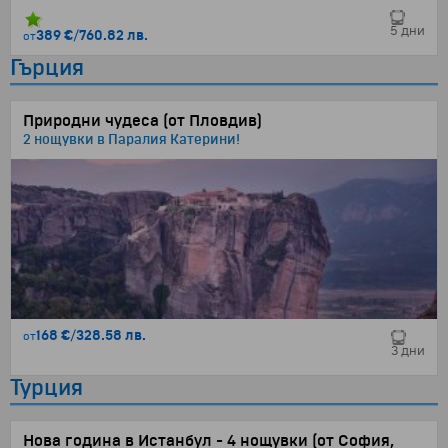
5 дни
389 €
/
760.82 лв.
от
Гърция
Природни чудеса (от Пловдив)
2 нощувки в Паралия Катерини!
168 €
/
328.58 лв.
от
3 дни
Турция
Нова година в Истанбул - 4 нощувки (от София,