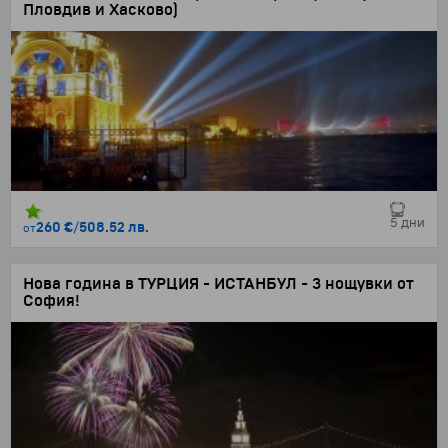
Пловдив и Хасково)
4 нощувки със закуски без нощен преход
5 дни
260 €
/
508.52 лв.
от
Нова година в ТУРЦИЯ - ИСТАНБУЛ - 3 нощувки от
София!
3 нощувки със закуски