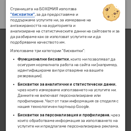
Страницата на БОХЕМИЯ използва
"бисквитки"
, за да предоставяме и
поддържаме услугите ни, за измерване на
ангажираността на аудиторията и
анализиране на статистическите данни на сайтовете и за
да разбираме как се използват услугите ни и да
подобряваме качеството им.
ЧЛЕН НА
Използваме три категории "бисквитки":
Функционални бисквитки
, които ни позволяват да
осигурим нормалната работа на сайта ни (например,
идентифицираме ви при отваряне на вашите
резервации).
Бисквитки за аналитични и статистически данни
,
чрез които измерваме използването на услугите ни.
Данните не включват персонализиране или
профилиране. Част от тази информация се споделя с
нашия технологичен партньор Google.
© 1994-2026 Бохемия ООД.
Всички права запазени.
Бисквитки за персонализация и профилиране
, чрез
които обработваме информация за използването на
услугите ни и предлагаме персонализирана реклама.
Екскурзии и почивки