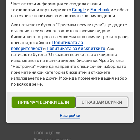
Направления
Част от тази информация се споделя с наши
технологични партньори като
Google
и
Facebook
и е обект
Календар
на техните политики за използване на лични данни.
Всички програми от А до Я
Ако натиснете бутона "Приемам всички цели", ще дадете
Промоции
съгласието си за използването на всички видове
Горещи оферти
бисквитки от страна на Бохемия и на всички трети страни,
описани детайлно в
Потвърдени дати
Политиката за
поверителност
и
Политиката за бисквитките
. Ако
натиснете бутона "Отказвам всички", ще отхвърлите
Празници
използването на всички видове бисквитки. Чрез бутона
Оферта на деня
"Настройки" може да направите специфичен избор, като
Туристически обекти
приемете някои категории бисквитки и откажете
използването на други. Може да промените вашия избор
Самолетни билети
по всяко време.
Хотелски резервации
Корпоративно обслужване
ПРИЕМАМ ВСИЧКИ ЦЕЛИ
ОТКАЗВАМ ВСИЧКИ
Новини
Информационен бюлетин
Настройки
Често задавани въпроси
1 BOH = 1,01 лв.
Ваучер за подарък