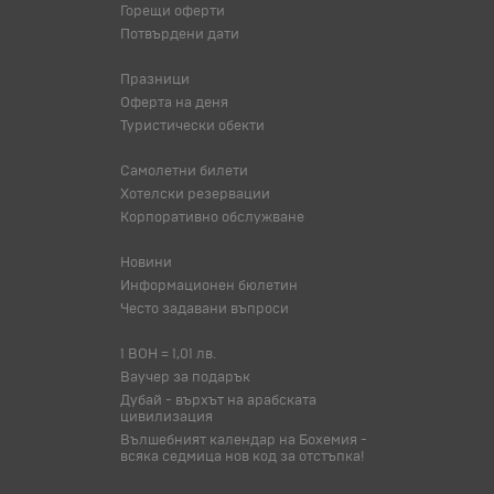
Горещи оферти
Потвърдени дати
Празници
Оферта на деня
Туристически обекти
Самолетни билети
Хотелски резервации
Корпоративно обслужване
Новини
Информационен бюлетин
Често задавани въпроси
1 BOH = 1,01 лв.
Ваучер за подарък
Дубай - върхът на арабската
цивилизация
Вълшебният календар на Бохемия -
всяка седмица нов код за отстъпка!