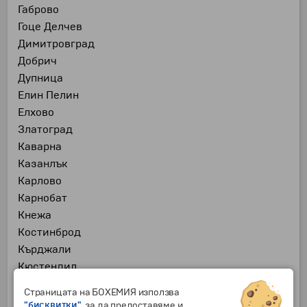
Габрово
Гоце Делчев
Димитровград
Добрич
Дупница
Елин Пелин
Елхово
Златоград
Каварна
Казанлък
Карлово
Карнобат
Кнежа
Костинброд
Кърджали
Кюстендил
Ловеч
Страницата на БОХЕМИЯ използва
Луковит
"бисквитки"
, за да предоставяме и