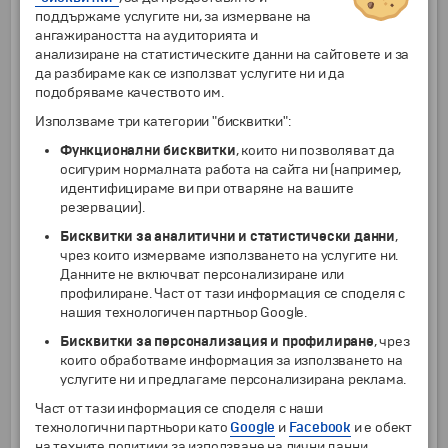
Монтана
поддържаме услугите ни, за измерване на
ангажираността на аудиторията и
Несебър
анализиране на статистическите данни на сайтовете и за
Пазарджик
да разбираме как се използват услугите ни и да
Перник
подобряваме качеството им.
Петрич
Използваме три категории "бисквитки":
Пещера
Функционални бисквитки
, които ни позволяват да
Плевен
осигурим нормалната работа на сайта ни (например,
идентифицираме ви при отваряне на вашите
Пловдив
резервации).
Поморие
Бисквитки за аналитични и статистически данни
,
Правец
чрез които измерваме използването на услугите ни.
Разград
Данните не включват персонализиране или
Разлог
профилиране. Част от тази информация се споделя с
нашия технологичен партньор Google.
Русе
Самоков
Бисквитки за персонализация и профилиране
, чрез
които обработваме информация за използването на
Сандански
услугите ни и предлагаме персонализирана реклама.
Свети Влас
Част от тази информация се споделя с наши
Свиленград
технологични партньори като
Google
и
Facebook
и е обект
Свищов
на техните политики за използване на лични данни.