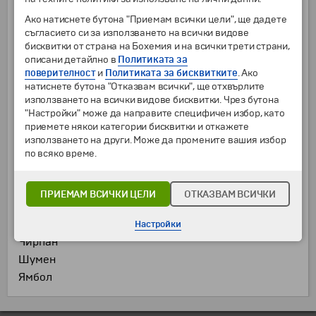
Своге
Ако натиснете бутона "Приемам всички цели", ще дадете
Севлиево
съгласието си за използването на всички видове
бисквитки от страна на Бохемия и на всички трети страни,
Силистра
описани детайлно в
Политиката за
Сливен
поверителност
и
Политиката за бисквитките
. Ако
Слънчев бряг
натиснете бутона "Отказвам всички", ще отхвърлите
използването на всички видове бисквитки. Чрез бутона
Смолян
"Настройки" може да направите специфичен избор, като
Сопот
приемете някои категории бисквитки и откажете
София
използването на други. Може да промените вашия избор
Стара Загора
по всяко време.
Троян
Търговище
ПРИЕМАМ ВСИЧКИ ЦЕЛИ
ОТКАЗВАМ ВСИЧКИ
Харманли
Хасково
Настройки
Чирпан
Шумен
Ямбол