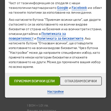
Направления
Част от тази информация се споделя с наши
технологични партньори като
Google
и
Facebook
и е обект
Календар
на техните политики за използване на лични данни.
Всички програми от А до Я
Ако натиснете бутона "Приемам всички цели", ще дадете
Промоции
съгласието си за използването на всички видове
Горещи оферти
бисквитки от страна на Бохемия и на всички трети страни,
описани детайлно в
Потвърдени дати
Политиката за
поверителност
и
Политиката за бисквитките
. Ако
натиснете бутона "Отказвам всички", ще отхвърлите
Празници
използването на всички видове бисквитки. Чрез бутона
Оферта на деня
"Настройки" може да направите специфичен избор, като
Туристически обекти
приемете някои категории бисквитки и откажете
използването на други. Може да промените вашия избор
Самолетни билети
по всяко време.
Хотелски резервации
Корпоративно обслужване
ПРИЕМАМ ВСИЧКИ ЦЕЛИ
ОТКАЗВАМ ВСИЧКИ
Новини
Информационен бюлетин
Настройки
Често задавани въпроси
1 BOH = 1,01 лв.
Ваучер за подарък