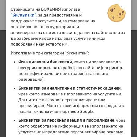
Страницата на БОХЕМИЯ използва
"бисквитки"
, за да предоставяме и
поддържаме услугите ни, за измерване на
ангажираността на аудиторията и
анализиране на статистическите данни на сайтовете и за
да разбираме как се използват услугите ни и да
подобряваме качеството им.
ЧЛЕН НА
Използваме три категории "бисквитки":
Функционални бисквитки
, които ни позволяват да
осигурим нормалната работа на сайта ни (например,
идентифицираме ви при отваряне на вашите
резервации).
Бисквитки за аналитични и статистически данни
,
чрез които измерваме използването на услугите ни.
Данните не включват персонализиране или
профилиране. Част от тази информация се споделя с
нашия технологичен партньор Google.
© 1994-2026 Бохемия ООД.
Всички права запазени.
Бисквитки за персонализация и профилиране
, чрез
които обработваме информация за използването на
услугите ни и предлагаме персонализирана реклама.
Екскурзии и почивки