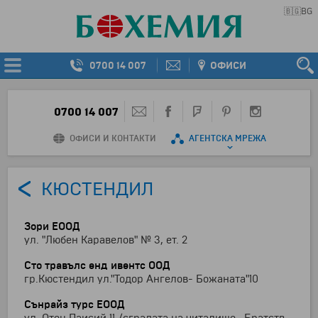
🇧🇬
BG
0700 14 007
ОФИСИ
0700 14 007
ОФИСИ И КОНТАКТИ
АГЕНТСКА МРЕЖА
КЮСТЕНДИЛ
Зори ЕООД
ул. "Любен Каравелов" № 3, ет. 2
Сто травълс енд ивентс ООД
гр.Кюстендил ул."Тодор Ангелов- Божаната"10
Сънрайз турс ЕООД