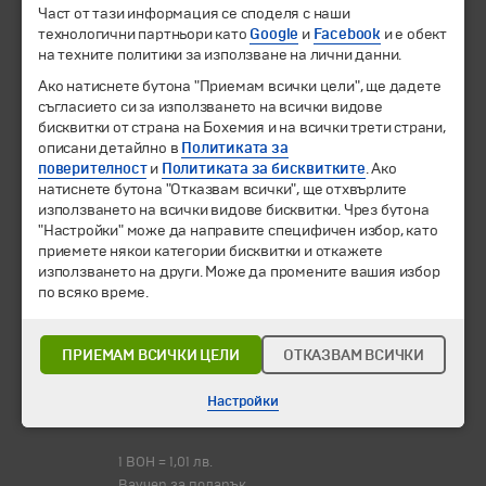
Направления
Част от тази информация се споделя с наши
технологични партньори като
Google
и
Facebook
и е обект
Календар
на техните политики за използване на лични данни.
Всички програми от А до Я
Ако натиснете бутона "Приемам всички цели", ще дадете
Промоции
съгласието си за използването на всички видове
Горещи оферти
бисквитки от страна на Бохемия и на всички трети страни,
описани детайлно в
Потвърдени дати
Политиката за
поверителност
и
Политиката за бисквитките
. Ако
натиснете бутона "Отказвам всички", ще отхвърлите
Празници
използването на всички видове бисквитки. Чрез бутона
Оферта на деня
"Настройки" може да направите специфичен избор, като
Туристически обекти
приемете някои категории бисквитки и откажете
използването на други. Може да промените вашия избор
Самолетни билети
по всяко време.
Хотелски резервации
Корпоративно обслужване
ПРИЕМАМ ВСИЧКИ ЦЕЛИ
ОТКАЗВАМ ВСИЧКИ
Новини
Информационен бюлетин
Настройки
Често задавани въпроси
1 BOH = 1,01 лв.
Ваучер за подарък