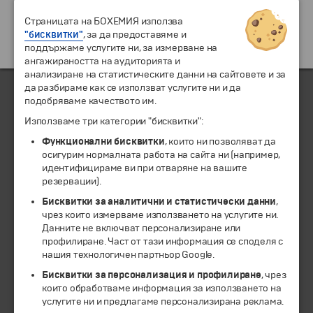
Страницата на БОХЕМИЯ използва
"бисквитки"
, за да предоставяме и
поддържаме услугите ни, за измерване на
ангажираността на аудиторията и
анализиране на статистическите данни на сайтовете и за
да разбираме как се използват услугите ни и да
подобряваме качеството им.
ЧЛЕН НА
Използваме три категории "бисквитки":
Функционални бисквитки
, които ни позволяват да
осигурим нормалната работа на сайта ни (например,
идентифицираме ви при отваряне на вашите
резервации).
Бисквитки за аналитични и статистически данни
,
чрез които измерваме използването на услугите ни.
Данните не включват персонализиране или
профилиране. Част от тази информация се споделя с
нашия технологичен партньор Google.
© 1994-2026 Бохемия ООД.
Всички права запазени.
Бисквитки за персонализация и профилиране
, чрез
които обработваме информация за използването на
услугите ни и предлагаме персонализирана реклама.
Екскурзии и почивки