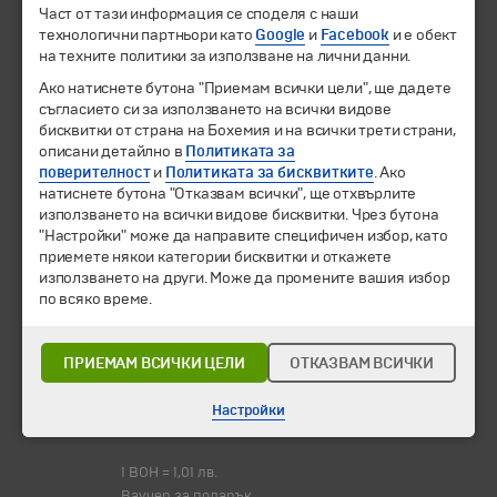
Направления
Част от тази информация се споделя с наши
технологични партньори като
Google
и
Facebook
и е обект
Календар
на техните политики за използване на лични данни.
Всички програми от А до Я
Ако натиснете бутона "Приемам всички цели", ще дадете
Промоции
съгласието си за използването на всички видове
Горещи оферти
бисквитки от страна на Бохемия и на всички трети страни,
описани детайлно в
Потвърдени дати
Политиката за
поверителност
и
Политиката за бисквитките
. Ако
натиснете бутона "Отказвам всички", ще отхвърлите
Празници
използването на всички видове бисквитки. Чрез бутона
Оферта на деня
"Настройки" може да направите специфичен избор, като
Туристически обекти
приемете някои категории бисквитки и откажете
използването на други. Може да промените вашия избор
Самолетни билети
по всяко време.
Хотелски резервации
Корпоративно обслужване
ПРИЕМАМ ВСИЧКИ ЦЕЛИ
ОТКАЗВАМ ВСИЧКИ
Новини
Информационен бюлетин
Настройки
Често задавани въпроси
1 BOH = 1,01 лв.
Ваучер за подарък