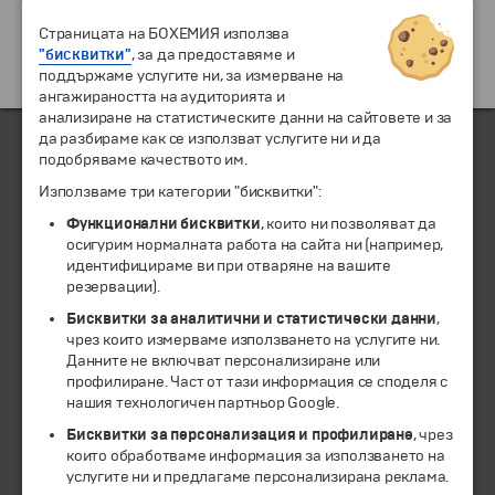
Страницата на БОХЕМИЯ използва
"бисквитки"
, за да предоставяме и
поддържаме услугите ни, за измерване на
ангажираността на аудиторията и
анализиране на статистическите данни на сайтовете и за
да разбираме как се използват услугите ни и да
подобряваме качеството им.
ЧЛЕН НА
Използваме три категории "бисквитки":
Функционални бисквитки
, които ни позволяват да
осигурим нормалната работа на сайта ни (например,
идентифицираме ви при отваряне на вашите
резервации).
Бисквитки за аналитични и статистически данни
,
чрез които измерваме използването на услугите ни.
Данните не включват персонализиране или
профилиране. Част от тази информация се споделя с
нашия технологичен партньор Google.
© 1994-2026 Бохемия ООД.
Всички права запазени.
Бисквитки за персонализация и профилиране
, чрез
които обработваме информация за използването на
услугите ни и предлагаме персонализирана реклама.
Екскурзии и почивки