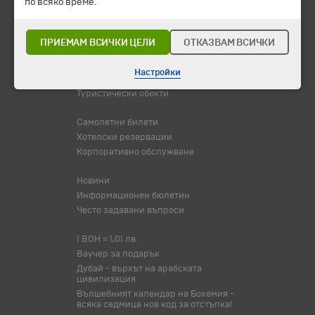
по всяко време.
Промоции
Горещи оферти
Потвърдени дати
ПРИЕМАМ ВСИЧКИ ЦЕЛИ
ОТКАЗВАМ ВСИЧКИ
Празници
Настройки
Оферта на деня
Туристически обекти
Самолетни билети
Хотелски резервации
Корпоративно обслужване
Новини
Информационен бюлетин
Често задавани въпроси
1 BOH = 1,01 лв.
Ваучер за подарък
Дубай - върхът на арабската
цивилизация
Вълшебният календар на Бохемия -
всяка седмица нов код за отстъпка!