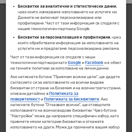
Бисквитки за аналитични и статистически данни
,
чрез които измерваме използването на услугите ни.
Данните не включват персонализиране или
профилиране. Част от тази информация се споделя с
ЧЛЕН НА
нашия технологичен партньор Google.
Бисквитки за персонализация и профилиране
, чрез
които обработваме информация за използването на
услугите ни и предлагаме персонализирана реклама.
Част от тази информация се споделя с наши
технологични партньори като
Google
и
Facebook
и е обект
на техните политики за използване на лични данни.
Ако натиснете бутона "Приемам всички цели", ще дадете
съгласието си за използването на всички видове
бисквитки от страна на Бохемия и на всички трети страни,
© 1994-2026 Бохемия ООД.
Всички права запазени.
описани детайлно в
Политиката за
поверителност
и
Политиката за бисквитките
. Ако
Екскурзии и почивки
натиснете бутона "Отказвам всички", ще отхвърлите
Направления
използването на всички видове бисквитки. Чрез бутона
"Настройки" може да направите специфичен избор, като
Календар
приемете някои категории бисквитки и откажете
Всички програми от А до Я
използването на други. Може да промените вашия избор