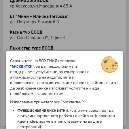
Дриймс 2016 ЕООД
гр.Хасково,ул.Македония 65 А
ЕТ "Мини - Илияна Петрова"
ул. Патриарх Евтимий 3
Касиа тур ЕООД
ул. Сан Стефано 12, Офис 4
Лъки стар турс ЕООД
ул. Веслец
Страницата на БОХЕМИЯ използва
Посока ком ООД
"бисквитки"
, за да предоставяме и
бул. Съединение 10
поддържаме услугите ни, за измерване на
ангажираността на аудиторията и
ТРИПЕЛЛО
анализиране на статистическите данни на сайтовете и за
гр. Хасково, ул. Възход 72
да разбираме как се използват услугите ни и да
подобряваме качеството им.
Финамакс ООД
ул. Драгоман 14, ет.1
Използваме три категории "бисквитки":
Функционални бисквитки
, които ни позволяват да
ХОТЕЛТВ ООД
осигурим нормалната работа на сайта ни (например,
бул. Съединение 10
идентифицираме ви при отваряне на вашите
резервации).