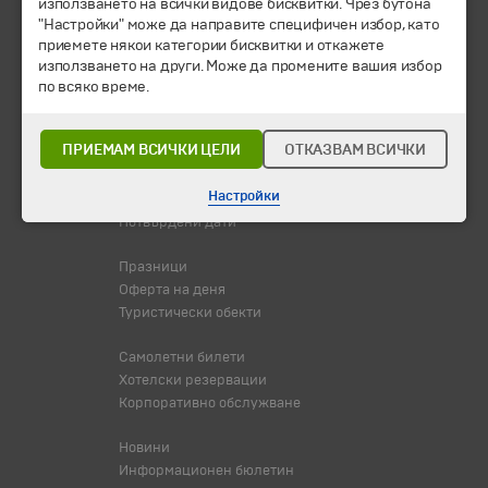
използването на всички видове бисквитки. Чрез бутона
© 1994-2026 Бохемия ООД.
Всички права запазени.
"Настройки" може да направите специфичен избор, като
приемете някои категории бисквитки и откажете
Екскурзии и почивки
използването на други. Може да промените вашия избор
по всяко време.
Направления
Календар
Всички програми от А до Я
ПРИЕМАМ ВСИЧКИ ЦЕЛИ
ОТКАЗВАМ ВСИЧКИ
Промоции
Настройки
Горещи оферти
Потвърдени дати
Празници
Оферта на деня
Туристически обекти
Самолетни билети
Хотелски резервации
Корпоративно обслужване
Новини
Информационен бюлетин