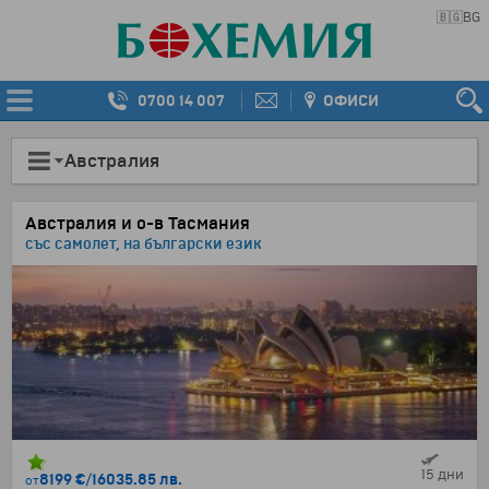
🇧🇬
BG
0700 14 007
ОФИСИ
Австралия
Австралия и о-в Тасмания
със самолет, на български език
15 дни
8199 €
/
16035.85 лв.
от