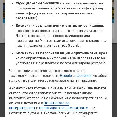
Функционални бисквитки
, които ни позволяват да
осигурим нормалната работа на сайта ни (например,
идентифицираме ви при отваряне на вашите
резервации).
Бисквитки за аналитични и статистически данни
,
чрез които измерваме използването на услугите ни.
15 дни
6999 €
/
13688.85 лв.
от
Данните не включват персонализиране или
профилиране. Част от тази информация се споделя с
нашия технологичен партньор Google.
Бисквитки за персонализация и профилиране
, чрез
които обработваме информация за използването на
ЧЛЕН НА
услугите ни и предлагаме персонализирана реклама.
Част от тази информация се споделя с наши
технологични партньори като
Google
и
Facebook
и е обект
на техните политики за използване на лични данни.
Ако натиснете бутона "Приемам всички цели", ще дадете
съгласието си за използването на всички видове
бисквитки от страна на Бохемия и на всички трети страни,
описани детайлно в
Политиката за
поверителност
и
Политиката за бисквитките
. Ако
натиснете бутона "Отказвам всички", ще отхвърлите