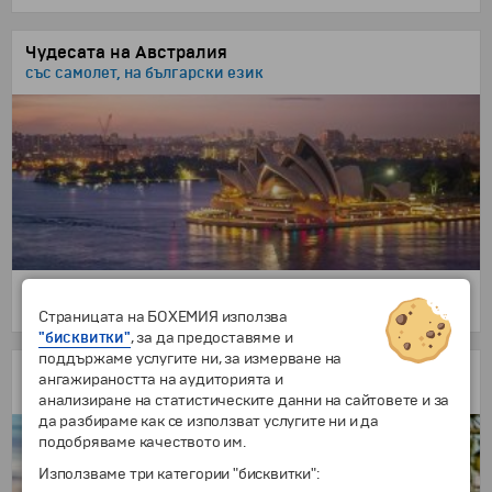
Чудесата на Австралия
със самолет, на български език
11 дни
4445 €
/
8693.66 лв.
от
Страницата на БОХЕМИЯ използва
"бисквитки"
, за да предоставяме и
поддържаме услугите ни, за измерване на
Австралия и Нова Зеландия
ангажираността на аудиторията и
със самолет, на български език!
анализиране на статистическите данни на сайтовете и за
да разбираме как се използват услугите ни и да
подобряваме качеството им.
Използваме три категории "бисквитки":