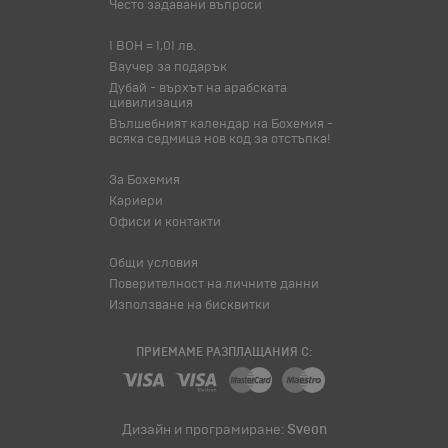
Често задавани въпроси
1 BOH = 1,01 лв.
Ваучер за подарък
Дубай - върхът на арабската
цивилизация
Вълшебният календар на Бохемия -
всяка седмица нов код за отстъпка!
За Бохемия
Кариери
Офиси и контакти
Общи условия
Поверителност на личните данни
Използване на бисквитки
ПРИЕМАМЕ РАЗПЛАЩАНИЯ С:
Дизайн и програмиране:
Sveon