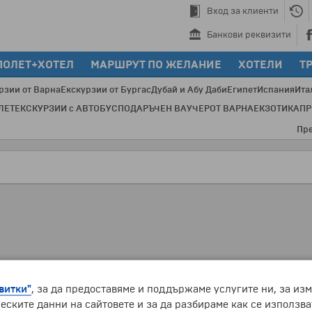
Вход за клиенти
Банкови реквизити
ПОЛЕТ+ХОТЕЛ
МАРШРУТ ПО ЖЕЛАНИЕ
ХОТЕЛИ
Т
рзии от Варна
Екскурзии от Бургас
Дубай и Абу Даби
Египет
Испания
Ита
ЛЕТ
ЕКСКУРЗИИ с АВТОБУС
ПОДАРЪЧЕН ВАУЧЕР
ОТ ВАРНА
ЕКЗОТИКА
П
През п
витки"
, за да предоставяме и поддържаме услугите ни, за из
еските данни на сайтовете и за да разбираме как се използва