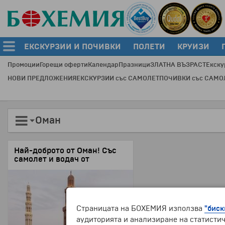
ЕКСКУРЗИИ И ПОЧИВКИ
ПОЛЕТИ
КРУИЗИ
Промоции
Горещи оферти
Календар
Празници
ЗЛАТНА ВЪЗРАСТ
Екску
НОВИ ПРЕДЛОЖЕНИЯ
ЕКСКУРЗИИ със САМОЛЕТ
ПОЧИВКИ със САМО
Оман
Най-доброто от Оман! Със
самолет и водач от
България!
Туристическа програма с
включени закуски и вечери!
Страницата на БОХЕМИЯ използва
"биск
аудиторията и анализиране на статистич