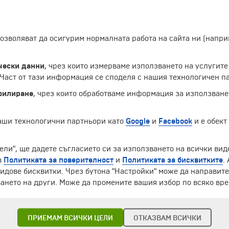
 позволяват да осигурим нормалната работа на сайта ни (нап
чески данни
, чрез които измерваме използването на услугите
аст от тази информация се споделя с нашия технологичен па
филиране
, чрез които обработваме информация за използване
наши технологични партньори като
Google
и
Facebook
и е обект
ЧЛЕН НА
ели", ще дадете съгласието си за използването на всички вид
в
Политиката за поверителност
и
Политиката за бисквитките
.
идове бисквитки. Чрез бутона "Настройки" може да направит
ането на други. Може да промените вашия избор по всяко вре
ПРИЕМАМ ВСИЧКИ ЦЕЛИ
ОТКАЗВАМ ВСИЧКИ