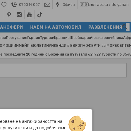
🇧🇬
Български / Bulgarian
0700 14 007
Офиси
РАНСФЕРИ
НАЕМ НА АВТОМОБИЛ
РАЗВЛЕЧЕНИЯ
лия
Португалия
Гърция
Турция
Франция
Швейцария
Чешка република
Афр
РОМОЦИИ
ИМЕЙЛ БЮЛЕТИН
УИКЕНДИ в ЕВРОПА
ОФЕРТИ за МОРЕ
СЕПТЕ
оследните 20 години с Бохемия са пътували 621 729 туристи по 3548 пр
мерване на ангажираността на
т услугите ни и да подобряваме