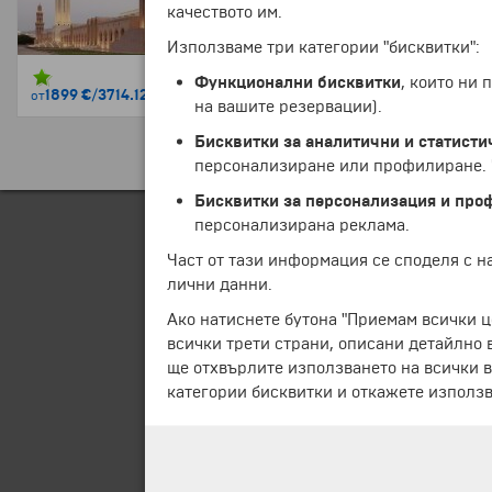
качеството им.
Използваме три категории "бисквитки":
Функционални бисквитки
, които ни
9 дни
1899 €
/
3714.12 лв.
от
на вашите резервации).
Бисквитки за аналитични и статисти
персонализиране или профилиране. Ч
Бисквитки за персонализация и про
персонализирана реклама.
Част от тази информация се споделя с 
лични данни.
Ако натиснете бутона "Приемам всички ц
всички трети страни, описани детайлно 
ще отхвърлите използването на всички в
категории бисквитки и откажете използв