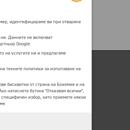
ример, идентифицираме ви при отваряне
 ни. Данните не включват
ртньор Google.
то на услугите ни и предлагаме
 на техните политики за използване на
ове бисквитки от страна на Бохемия и на
 Ако натиснете бутона "Отказвам всички",
е специфичен избор, като приемете някои
ме.