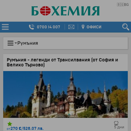
🇧🇬
BG
0700 14 007
ОФИСИ
Румъния
Румъния - легенди от Трансилвания (от София и
Велико Търново)
4 нощувки със закуски в хотели 3*
5 дни
270 €
/
528.07 лв.
от