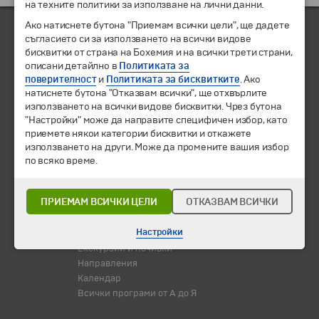
на техните политики за използване на лични данни.
Ако натиснете бутона "Приемам всички цели", ще дадете
съгласието си за използването на всички видове
бисквитки от страна на Бохемия и на всички трети страни,
ЧЛЕН НА
описани детайлно в
Политиката за
поверителност
и
Политиката за бисквитките
. Ако
натиснете бутона "Отказвам всички", ще отхвърлите
използването на всички видове бисквитки. Чрез бутона
"Настройки" може да направите специфичен избор, като
приемете някои категории бисквитки и откажете
използването на други. Може да промените вашия избор
по всяко време.
ПРИЕМАМ ВСИЧКИ ЦЕЛИ
ОТКАЗВАМ ВСИЧКИ
© 1994-2026 Бохемия ООД.
Всички права запазени.
Настройки
Екскурзии и почивки
Направления
Календар
Всички програми от А до Я