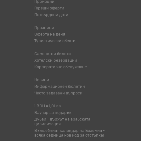
Промоции
Горещи оферти
Потвърдени дати
Празници
Оферта на деня
Туристически обекти
Самолетни билети
Хотелски резервации
Корпоративно обслужване
Новини
Информационен бюлетин
Често задавани въпроси
1 BOH = 1,01 лв.
Ваучер за подарък
Дубай - върхът на арабската
цивилизация
Вълшебният календар на Бохемия -
всяка седмица нов код за отстъпка!