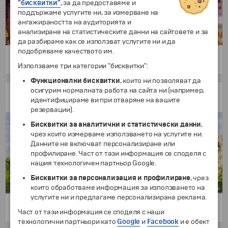
"бисквитки"
, за да предоставяме и
поддържаме услугите ни, за измерване на
ангажираността на аудиторията и
анализиране на статистическите данни на сайтовете и за
да разбираме как се използват услугите ни и да
подобряваме качеството им.
3 дни
255 €
/
498.74 лв.
от
Използваме три категории "бисквитки":
Функционални бисквитки
, които ни позволяват да
осигурим нормалната работа на сайта ни (например,
Коледни базари в Букурещ
идентифицираме ви при отваряне на вашите
Ранни записвания
резервации).
Бисквитки за аналитични и статистически данни
,
чрез които измерваме използването на услугите ни.
Данните не включват персонализиране или
профилиране. Част от тази информация се споделя с
нашия технологичен партньор Google.
Бисквитки за персонализация и профилиране
, чрез
които обработваме информация за използването на
услугите ни и предлагаме персонализирана реклама.
3 дни
Част от тази информация се споделя с наши
155 €
/
303.15 лв.
от
технологични партньори като
Google
и
Facebook
и е обект