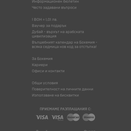
Информационен бюлетин
Често задавани въпроси
1 BOH = 1,01 лв.
Ваучер за подарък
Дубай - върхът на арабската
цивилизация
Вълшебният календар на Бохемия -
всяка седмица нов код за отстъпка!
За Бохемия
Кариери
Офиси и контакти
Общи условия
Поверителност на личните данни
Използване на бисквитки
ПРИЕМАМЕ РАЗПЛАЩАНИЯ С: