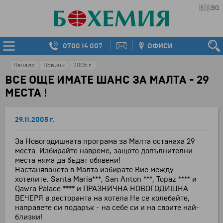
🇧🇬
BG
0700 14 007
ОФИСИ
Начало
Новини
2005 г.
ВСЕ ОЩЕ ИМАТЕ ШАНС ЗА МАЛТА - 29
МЕСТА !
29.11.2005 г.
За Новогодишната програма за Малта останаха 29
места. Избирайте навреме, защото допълнителни
места няма да бъдат обявени!
Настаняването в Малта избирате Вие между
хотелите: Santa Maria***, San Anton ***, Topaz **** и
Qawra Palace **** и ПРАЗНИЧНА НОВОГОДИШНА
ВЕЧЕРЯ в ресторанта на хотела Не се колебайте,
направете си подарък - на себе си и на своите най-
близки!