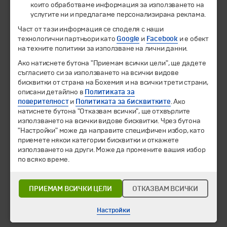
които обработваме информация за използването на
услугите ни и предлагаме персонализирана реклама.
© 1994-2026 Бохемия ООД.
Всички права запазени.
Част от тази информация се споделя с наши
технологични партньори като
Google
и
Facebook
и е обект
Екскурзии и почивки
на техните политики за използване на лични данни.
Направления
Календар
Ако натиснете бутона "Приемам всички цели", ще дадете
Всички програми от А до Я
съгласието си за използването на всички видове
бисквитки от страна на Бохемия и на всички трети страни,
описани детайлно в
Политиката за
Промоции
поверителност
и
Политиката за бисквитките
. Ако
Горещи оферти
натиснете бутона "Отказвам всички", ще отхвърлите
Потвърдени дати
използването на всички видове бисквитки. Чрез бутона
"Настройки" може да направите специфичен избор, като
Празници
приемете някои категории бисквитки и откажете
Оферта на деня
използването на други. Може да промените вашия избор
Туристически обекти
по всяко време.
Самолетни билети
Хотелски резервации
ПРИЕМАМ ВСИЧКИ ЦЕЛИ
ОТКАЗВАМ ВСИЧКИ
Корпоративно обслужване
Настройки
Новини