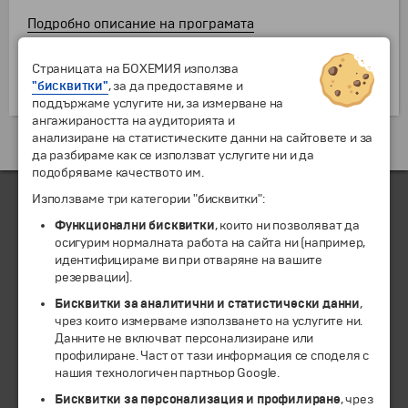
Подробно описание на програмата
Страницата на БОХЕМИЯ използва
"бисквитки"
, за да предоставяме и
поддържаме услугите ни, за измерване на
ангажираността на аудиторията и
анализиране на статистическите данни на сайтовете и за
да разбираме как се използват услугите ни и да
подобряваме качеството им.
Използваме три категории "бисквитки":
Функционални бисквитки
, които ни позволяват да
ЧЛЕН НА
осигурим нормалната работа на сайта ни (например,
идентифицираме ви при отваряне на вашите
резервации).
Бисквитки за аналитични и статистически данни
,
чрез които измерваме използването на услугите ни.
Данните не включват персонализиране или
профилиране. Част от тази информация се споделя с
нашия технологичен партньор Google.
Бисквитки за персонализация и профилиране
, чрез