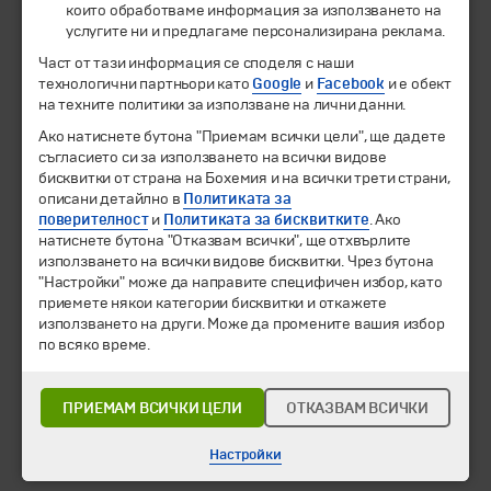
които обработваме информация за използването на
услугите ни и предлагаме персонализирана реклама.
© 1994-2026 Бохемия ООД.
Всички права запазени.
Част от тази информация се споделя с наши
технологични партньори като
Google
и
Facebook
и е обект
Екскурзии и почивки
на техните политики за използване на лични данни.
Направления
Календар
Ако натиснете бутона "Приемам всички цели", ще дадете
Всички програми от А до Я
съгласието си за използването на всички видове
бисквитки от страна на Бохемия и на всички трети страни,
описани детайлно в
Политиката за
Промоции
поверителност
и
Политиката за бисквитките
. Ако
Горещи оферти
натиснете бутона "Отказвам всички", ще отхвърлите
Потвърдени дати
използването на всички видове бисквитки. Чрез бутона
"Настройки" може да направите специфичен избор, като
Празници
приемете някои категории бисквитки и откажете
Оферта на деня
използването на други. Може да промените вашия избор
Туристически обекти
по всяко време.
Самолетни билети
Хотелски резервации
ПРИЕМАМ ВСИЧКИ ЦЕЛИ
ОТКАЗВАМ ВСИЧКИ
Корпоративно обслужване
Настройки
Новини