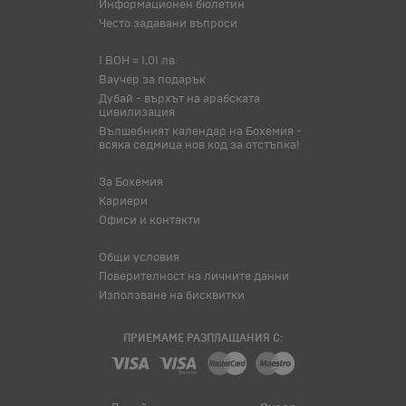
Информационен бюлетин
Често задавани въпроси
1 BOH = 1,01 лв.
Ваучер за подарък
Дубай - върхът на арабската
цивилизация
Вълшебният календар на Бохемия -
всяка седмица нов код за отстъпка!
За Бохемия
Кариери
Офиси и контакти
Общи условия
Поверителност на личните данни
Използване на бисквитки
ПРИЕМАМЕ РАЗПЛАЩАНИЯ С: