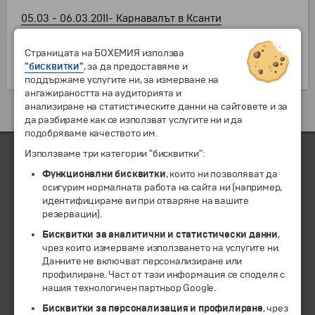
05.03 - 06.03.2011- Карнавалът в Ксанти
Страницата на БОХЕМИЯ използва
"бисквитки"
, за да предоставяме и
поддържаме услугите ни, за измерване на
ангажираността на аудиторията и
анализиране на статистическите данни на сайтовете и за
да разбираме как се използват услугите ни и да
подобряваме качеството им.
Използваме три категории "бисквитки":
Функционални бисквитки
, които ни позволяват да
ЧЛЕН НА
осигурим нормалната работа на сайта ни (например,
идентифицираме ви при отваряне на вашите
резервации).
Бисквитки за аналитични и статистически данни
,
чрез които измерваме използването на услугите ни.
Данните не включват персонализиране или
профилиране. Част от тази информация се споделя с
нашия технологичен партньор Google.
Бисквитки за персонализация и профилиране
, чрез