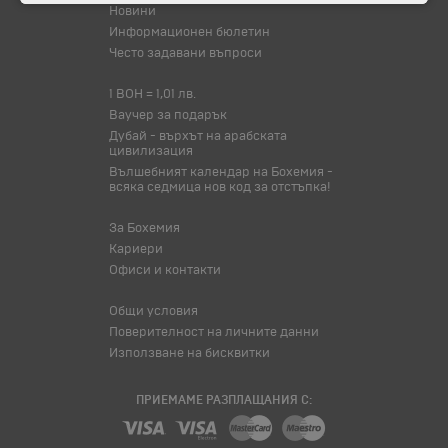
Новини
Информационен бюлетин
Често задавани въпроси
1 BOH = 1,01 лв.
Ваучер за подарък
Дубай - върхът на арабската
цивилизация
Вълшебният календар на Бохемия -
всяка седмица нов код за отстъпка!
За Бохемия
Кариери
Офиси и контакти
Общи условия
Поверителност на личните данни
Използване на бисквитки
ПРИЕМАМЕ РАЗПЛАЩАНИЯ С: