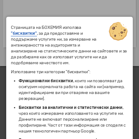
Страницата на БОХЕМИЯ използва
"бисквитки"
, за да предоставяме и
поддържаме услугите ни, за измерване на
ангажираността на аудиторията и
анализиране на статистическите данни на сайтовете и за
да разбираме как се използват услугите ни и да
подобряваме качеството им.
Използваме три категории "бисквитки":
Функционални бисквитки
, които ни позволяват да
осигурим нормалната работа на сайта ни (например,
ЧЛЕН НА
идентифицираме ви при отваряне на вашите
резервации).
Бисквитки за аналитични и статистически данни
,
чрез които измерваме използването на услугите ни.
Данните не включват персонализиране или
профилиране. Част от тази информация се споделя с
нашия технологичен партньор Google.