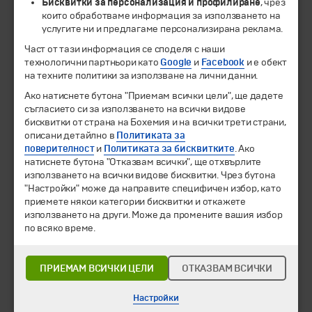
Бисквитки за персонализация и профилиране
, чрез
които обработваме информация за използването на
услугите ни и предлагаме персонализирана реклама.
© 1994-2026 Бохемия ООД.
Всички права запазени.
Част от тази информация се споделя с наши
технологични партньори като
Google
и
Facebook
и е обект
Екскурзии и почивки
на техните политики за използване на лични данни.
Направления
Ако натиснете бутона "Приемам всички цели", ще дадете
Календар
съгласието си за използването на всички видове
Всички програми от А до Я
бисквитки от страна на Бохемия и на всички трети страни,
описани детайлно в
Политиката за
Промоции
поверителност
и
Политиката за бисквитките
. Ако
Горещи оферти
натиснете бутона "Отказвам всички", ще отхвърлите
използването на всички видове бисквитки. Чрез бутона
Потвърдени дати
"Настройки" може да направите специфичен избор, като
приемете някои категории бисквитки и откажете
Празници
използването на други. Може да промените вашия избор
Оферта на деня
по всяко време.
Туристически обекти
Самолетни билети
ПРИЕМАМ ВСИЧКИ ЦЕЛИ
ОТКАЗВАМ ВСИЧКИ
Хотелски резервации
Корпоративно обслужване
Настройки