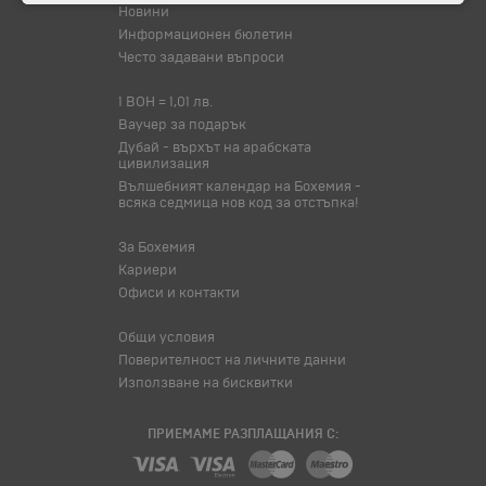
Новини
Информационен бюлетин
Често задавани въпроси
1 BOH = 1,01 лв.
Ваучер за подарък
Дубай - върхът на арабската
цивилизация
Вълшебният календар на Бохемия -
всяка седмица нов код за отстъпка!
За Бохемия
Кариери
Офиси и контакти
Общи условия
Поверителност на личните данни
Използване на бисквитки
ПРИЕМАМЕ РАЗПЛАЩАНИЯ С: