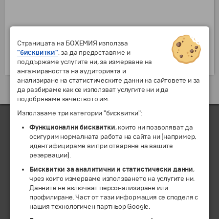
Страницата на БОХЕМИЯ използва
"бисквитки"
, за да предоставяме и
поддържаме услугите ни, за измерване на
ангажираността на аудиторията и
анализиране на статистическите данни на сайтовете и за
да разбираме как се използват услугите ни и да
подобряваме качеството им.
Използваме три категории "бисквитки":
Функционални бисквитки
, които ни позволяват да
осигурим нормалната работа на сайта ни (например,
ЧЛЕН НА
идентифицираме ви при отваряне на вашите
резервации).
Бисквитки за аналитични и статистически данни
,
чрез които измерваме използването на услугите ни.
Данните не включват персонализиране или
профилиране. Част от тази информация се споделя с
нашия технологичен партньор Google.