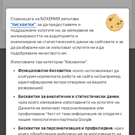
Страницата на БОХЕМИЯ използва
"бисквитки"
, за да предоставяме и
поддържаме услугите ни, за измерване на
ангажираността на аудиторията и
анализиране на статистическите данни на сайтовете и за
да разбираме как се използват услугите ни и да
подобряваме качеството им.
Използваме три категории "бисквитки":
ЧЛЕН НА
Функционални бисквитки
, които ни позволяват да
осигурим нормалната работа на сайта ни (например,
идентифицираме ви при отваряне на вашите
резервации).
Бисквитки за аналитични и статистически данни
,
чрез които измерваме използването на услугите ни.
Данните не включват персонализиране или
профилиране. Част от тази информация се споделя с
нашия технологичен партньор Google.
Бисквитки за персонализация и профилиране
, чрез
които обработваме информация за използването на