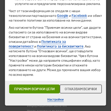
© 1994-2026 Бохемия ООД.
Всички права запазени.
услугите ни и предлагаме персонализирана реклама.
Част от тази информация се споделя с наши
Екскурзии и почивки
технологични партньори като
Google
и
Facebook
и е обект
Направления
на техните политики за използване на лични данни.
Календар
Ако натиснете бутона "Приемам всички цели", ще дадете
Всички програми от А до Я
съгласието си за използването на всички видове
бисквитки от страна на Бохемия и на всички трети страни,
Промоции
описани детайлно в
Политиката за
Горещи оферти
поверителност
и
Политиката за бисквитките
. Ако
Потвърдени дати
натиснете бутона "Отказвам всички", ще отхвърлите
използването на всички видове бисквитки. Чрез бутона
Празници
"Настройки" може да направите специфичен избор, като
Оферта на деня
приемете някои категории бисквитки и откажете
използването на други. Може да промените вашия избор
Туристически обекти
по всяко време.
Самолетни билети
Хотелски резервации
ПРИЕМАМ ВСИЧКИ ЦЕЛИ
ОТКАЗВАМ ВСИЧКИ
Корпоративно обслужване
Настройки
Новини
Информационен бюлетин