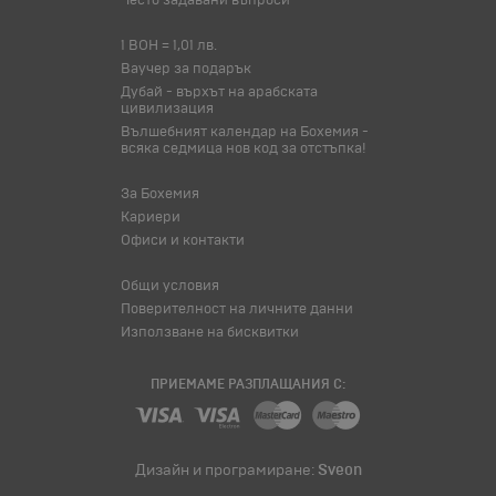
Често задавани въпроси
1 BOH = 1,01 лв.
Ваучер за подарък
Дубай - върхът на арабската
цивилизация
Вълшебният календар на Бохемия -
всяка седмица нов код за отстъпка!
За Бохемия
Кариери
Офиси и контакти
Общи условия
Поверителност на личните данни
Използване на бисквитки
ПРИЕМАМЕ РАЗПЛАЩАНИЯ С:
Дизайн и програмиране:
Sveon