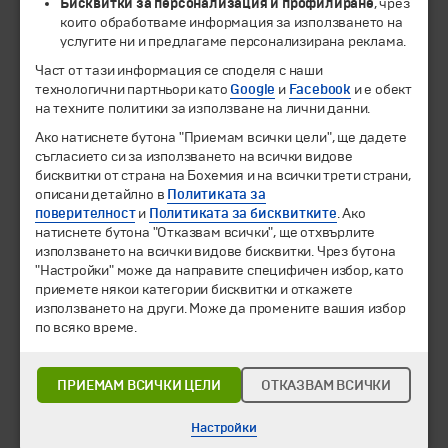
Бисквитки за персонализация и профилиране
, чрез
които обработваме информация за използването на
услугите ни и предлагаме персонализирана реклама.
© 1994-2026 Бохемия ООД.
Всички права запазени.
Част от тази информация се споделя с наши
технологични партньори като
Google
и
Facebook
и е обект
Екскурзии и почивки
на техните политики за използване на лични данни.
Направления
Ако натиснете бутона "Приемам всички цели", ще дадете
Календар
съгласието си за използването на всички видове
Всички програми от А до Я
бисквитки от страна на Бохемия и на всички трети страни,
описани детайлно в
Политиката за
Промоции
поверителност
и
Политиката за бисквитките
. Ако
Горещи оферти
натиснете бутона "Отказвам всички", ще отхвърлите
използването на всички видове бисквитки. Чрез бутона
Потвърдени дати
"Настройки" може да направите специфичен избор, като
приемете някои категории бисквитки и откажете
Празници
използването на други. Може да промените вашия избор
Оферта на деня
по всяко време.
Туристически обекти
Самолетни билети
ПРИЕМАМ ВСИЧКИ ЦЕЛИ
ОТКАЗВАМ ВСИЧКИ
Хотелски резервации
Корпоративно обслужване
Настройки