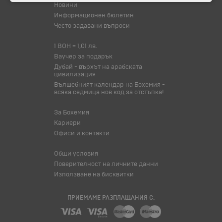
Новини
Информационен бюлетин
Често задавани въпроси
1 BOH = 1,01 лв.
Ваучер за подарък
Дубай - върхът на арабската
цивилизация
Вълшебният календар на Бохемия -
всяка седмица нов код за отстъпка!
За Бохемия
Кариери
Офиси и контакти
Общи условия
Поверителност на личните данни
Използване на бисквитки
ПРИЕМАМЕ РАЗПЛАЩАНИЯ С: