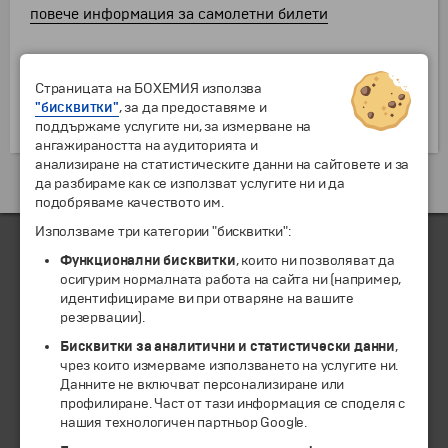
повече информация за самолетни билети
Страницата на БОХЕМИЯ използва
"бисквитки"
, за да предоставяме и
поддържаме услугите ни, за измерване на
ангажираността на аудиторията и
анализиране на статистическите данни на сайтовете и за
да разбираме как се използват услугите ни и да
подобряваме качеството им.
Използваме три категории "бисквитки":
Функционални бисквитки
, които ни позволяват да
осигурим нормалната работа на сайта ни (например,
ЧЛЕН НА
идентифицираме ви при отваряне на вашите
резервации).
Бисквитки за аналитични и статистически данни
,
чрез които измерваме използването на услугите ни.
Данните не включват персонализиране или
профилиране. Част от тази информация се споделя с
нашия технологичен партньор Google.