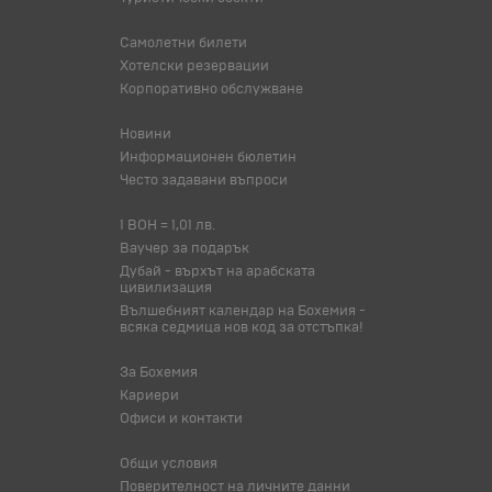
Самолетни билети
Хотелски резервации
Корпоративно обслужване
Новини
Информационен бюлетин
Често задавани въпроси
1 BOH = 1,01 лв.
Ваучер за подарък
Дубай - върхът на арабската
цивилизация
Вълшебният календар на Бохемия -
всяка седмица нов код за отстъпка!
За Бохемия
Кариери
Офиси и контакти
Общи условия
Поверителност на личните данни