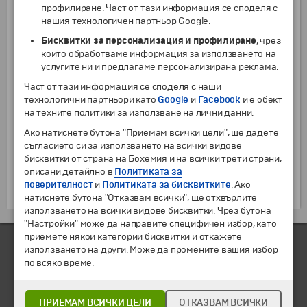
3. ВЕНЕЦИЯ - ФЛОРЕНЦИЯ - ПАДУА - ПИЗА -
профилиране. Част от тази информация се споделя с
ИТАЛИАНСКИ РЕНЕСАНС: 26.10. - 30.10.2005 г.
нашия технологичен партньор Google.
Вие избирате цената – 235 лв. и периода на пътуване
Бисквитки за персонализация и профилиране
, чрез
между 26 и 30 октомври, а ние Ви предлагаме
които обработваме информация за използването на
конкретния маршрут за пътуване от тези три
услугите ни и предлагаме персонализирана реклама.
маршрута, не по-късно от 10 октомври 2005 г. За да се
възползвате от тази промоция е необходимо да
Част от тази информация се споделя с наши
сключите договор за организирано пътуване най-
технологични партньори като
Google
и
Facebook
и е обект
късно до 30 август 2005 г.!
на техните политики за използване на лични данни.
Тази цена е в сила при настаняване в двойна стая.
Ако натиснете бутона "Приемам всички цели", ще дадете
При желание за настаняване в единична стая се
съгласието си за използването на всички видове
доплаща обявената сума по конкретната програма.
бисквитки от страна на Бохемия и на всички трети страни,
При пътуване по тази промоция не се ползват
описани детайлно в
Политиката за
допълнителни отстъпки.
поверителност
и
Политиката за бисквитките
. Ако
Желаем Ви весело и слънчево лято!
натиснете бутона "Отказвам всички", ще отхвърлите
използването на всички видове бисквитки. Чрез бутона
"Настройки" може да направите специфичен избор, като
приемете някои категории бисквитки и откажете
използването на други. Може да промените вашия избор
по всяко време.
ЧЛЕН НА
ПРИЕМАМ ВСИЧКИ ЦЕЛИ
ОТКАЗВАМ ВСИЧКИ