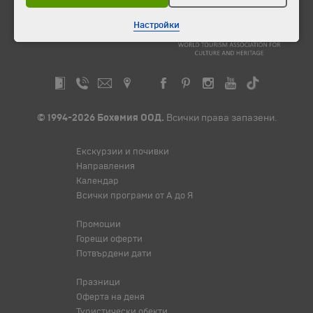
Настройки
© 1994-2026 Бохемия ООД.
Всички права запазени.
Екскурзии и почивки
Направления
Календар
Всички програми от А до Я
Промоции
Горещи оферти
Потвърдени дати
Празници
Оферта на деня
Туристически обекти