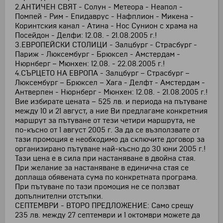
2.АНТИЧЕН СВЯТ - Солун - Метеора - Неапол -
Помпей - Рим - Епидаврус - Нафплион - Микена -
Коринтския канал - Атина - Нос Сунион с храма на
Посейдон - Делфи: 12.08. - 21.08.2005 г.!
3.ЕВРОПЕЙСКИ СТОЛИЦИ - Залцбург - Страсбург -
Париж - Люксембург - Брюксел - Амстердам -
Нюрнберг – Мюнхен: 12.08. - 22.08.2005 г.!
4.СЪРЦЕТО НА ЕВРОПА - Залцбург – Страсбург –
Люксембург – Брюксел – Хага - Делфт - Амстердам -
Антверпен - Нюрнберг - Мюнхен: 12.08. - 21.08.2005 г.!
Вие избирате цената – 525 лв. и периода на пътуване
между 10 и 21 август, а ние Ви предлагаме конкретния
маршрут за пътуване от тези четири маршрута, не
по-късно от 1 август 2005 г. За да се възползвате от
тази промоция е необходимо да сключите договор за
организирано пътуване най-късно до 30 юни 2005 г.!
Тази цена е в сила при настаняване в двойна стая.
При желание за настаняване в единична стая се
доплаща обявената сума по конкретната програма.
При пътуване по тази промоция не се ползват
допълнителни отстъпки.
СЕПТЕМВРИ - ВТОРО ПРЕДЛОЖЕНИЕ: Само срещу
235 лв. между 27 септември и 1 октомври можете да