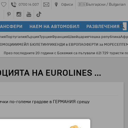
🇧🇬
Български / Bulgarian
0700 14 007
Офиси
РАНСФЕРИ
НАЕМ НА АВТОМОБИЛ
РАЗВЛЕЧЕНИЯ
лия
Португалия
Гърция
Турция
Франция
Швейцария
Чешка република
Афр
РОМОЦИИ
ИМЕЙЛ БЮЛЕТИН
УИКЕНДИ в ЕВРОПА
ОФЕРТИ за МОРЕ
СЕПТЕ
рез последните 20 години с Бохемия са пътували 621 729 туристи по 35
ИЯТА НА EUROLINES ...
сички по-големи градове в ГЕРМАНИЯ срещу