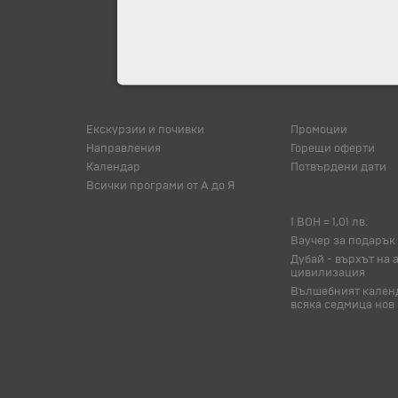
Екскурзии и почивки
Промоции
Направления
Горещи оферти
Календар
Потвърдени дати
Всички програми от А до Я
1 BOH = 1,01 лв.
Ваучер за подарък
Дубай - върхът на 
цивилизация
Вълшебният календ
всяка седмица нов 