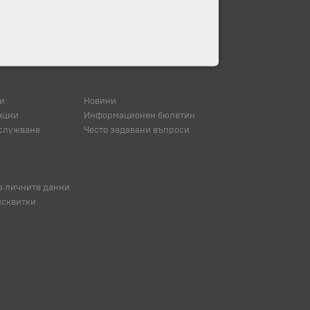
и
Новини
ации
Информационен бюлетин
служване
Често задавани въпроси
а личните данни
исквитки