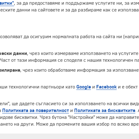
витки"
, за да предоставяме и поддържаме услугите ни, за из
еските данни на сайтовете и за да разбираме как се използва
 позволяват да осигурим нормалната работа на сайта ни (нап
чески данни
, чрез които измерваме използването на услугите
аст от тази информация се споделя с нашия технологичен па
филиране
, чрез които обработваме информация за използване
наши технологични партньори като
Google
и
Facebook
и е обект
ели", ще дадете съгласието си за използването на всички вид
ЧЛЕН НА
в
Политиката за поверителност
и
Политиката за бисквитките
.
идове бисквитки. Чрез бутона "Настройки" може да направит
ането на други. Може да промените вашия избор по всяко вре