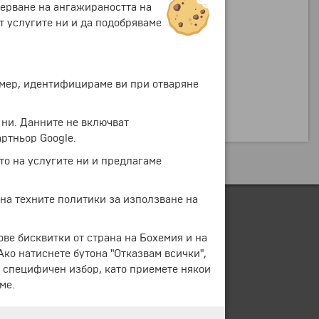
мерване на ангажираността на
т услугите ни и да подобряваме
ример, идентифицираме ви при отваряне
 ни. Данните не включват
ртньор Google.
то на услугите ни и предлагаме
 на техните политики за използване на
ове бисквитки от страна на Бохемия и на
 Ако натиснете бутона "Отказвам всички",
е специфичен избор, като приемете някои
ме.