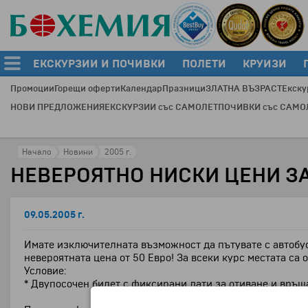
ЕКСКУРЗИИ И ПОЧИВКИ
ПОЛЕТИ
КРУИЗИ
Промоции
Горещи оферти
Календар
Празници
ЗЛАТНА ВЪЗРАСТ
Екску
НОВИ ПРЕДЛОЖЕНИЯ
ЕКСКУРЗИИ със САМОЛЕТ
ПОЧИВКИ със САМО
Начало
Новини
2005 г.
НЕВЕРОЯТНО НИСКИ ЦЕНИ ЗА
09.05.2005 г.
Имате изключителната възможност да пътувате с автоб
невероятната цена от 50 Евро! За всеки курс местата са 
Условие:
* Двупосочен билет с фиксирани дати за отиване и връщ