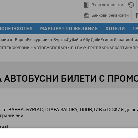
Вход за клиенти
Банкови реквизити
ПОЛЕТ+ХОТЕЛ
МАРШРУТ ПО ЖЕЛАНИЕ
ХОТЕЛИ
Т
рзии от Варна
Екскурзии от Бургас
Дубай и Абу Даби
Египет
Испания
Ита
ЛЕТ
ЕКСКУРЗИИ с АВТОБУС
ПОДАРЪЧЕН ВАУЧЕР
ОТ ВАРНА
ЕКЗОТИКА
П
П
 АВТОБУСНИ БИЛЕТИ С ПРОМОЦ
ус от ВАРНА, БУРГАС, СТАРА ЗАГОРА, ПЛОВДИВ и СОФИЯ до в
ограничени.
ане!