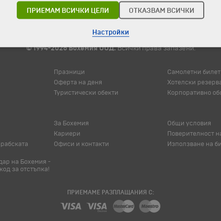
ПРИЕМАМ ВСИЧКИ ЦЕЛИ
ОТКАЗВАМ ВСИЧКИ
Настройки
© 1994-2026 Бохемия ООД.
Всички права запазени.
Празници
Самолетни билет
Оферта на деня
Хотелски резерв
Туристически обекти
Корпоративно об
За Бохемия
Общи условия
Кариери
Поверителност н
арабската
Офиси и контакти
Използване на б
ар на Бохемия -
код за отстъпка!
ПРИЕМАМЕ РАЗПЛАЩАНИЯ С: