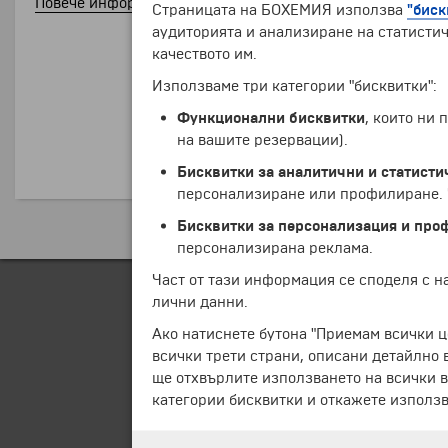
Повече информация за автобусни билети
Страницата на БОХЕМИЯ използва
"биск
аудиторията и анализиране на статистич
качеството им.
Използваме три категории "бисквитки":
Функционални бисквитки
, които ни
на вашите резервации).
Бисквитки за аналитични и статисти
персонализиране или профилиране. Ч
Бисквитки за персонализация и про
персонализирана реклама.
Част от тази информация се споделя с 
лични данни.
Ако натиснете бутона "Приемам всички ц
всички трети страни, описани детайлно 
ще отхвърлите използването на всички в
категории бисквитки и откажете използв