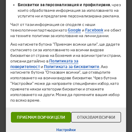
Бисквитки за персонализация и профилиране
, чрез
които обработваме информация за използването на
услугите ни и предлагаме персонализирана реклама.
© 1994-2026 Бохемия ООД.
Всички права запазени.
Част от тази информация се споделя с наши
технологични партньори като
Google
и
Facebook
и е обект
на техните политики за използване на лични данни.
Екскурзии и почивки
Ако натиснете бутона "Приемам всички цели", ще дадете
Направления
съгласието си за използването на всички видове
Календар
бисквитки от страна на Бохемия и на всички трети страни,
Всички програми от А до Я
описани детайлно в
Политиката за
поверителност
и
Политиката за бисквитките
. Ако
Промоции
натиснете бутона "Отказвам всички", ще отхвърлите
Горещи оферти
използването на всички видове бисквитки. Чрез бутона
Потвърдени дати
"Настройки" може да направите специфичен избор, като
приемете някои категории бисквитки и откажете
Празници
използването на други. Може да промените вашия избор
Оферта на деня
по всяко време.
Туристически обекти
ПРИЕМАМ ВСИЧКИ ЦЕЛИ
ОТКАЗВАМ ВСИЧКИ
Самолетни билети
Хотелски резервации
Настройки
Корпоративно обслужване