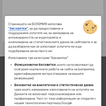
Страницата на БОХЕМИЯ използва
"бисквитки"
, за да предоставяме и
поддържаме услугите ни, за измерване на
ангажираността на аудиторията и
анализиране на статистическите данни на сайтовете и за
да разбираме как се използват услугите ни и да
подобряваме качеството им.
Използваме три категории "бисквитки":
Функционални бисквитки
, които ни позволяват да
осигурим нормалната работа на сайта ни (например,
ЧЛЕН НА
идентифицираме ви при отваряне на вашите
резервации).
Бисквитки за аналитични и статистически данни
,
чрез които измерваме използването на услугите ни.
Данните не включват персонализиране или
профилиране. Част от тази информация се споделя с
нашия технологичен партньор Google.