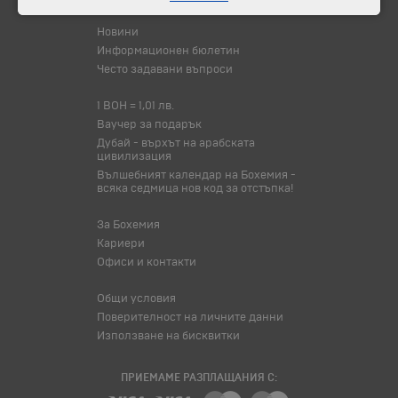
Новини
Информационен бюлетин
Често задавани въпроси
1 BOH = 1,01 лв.
Ваучер за подарък
Дубай - върхът на арабската
цивилизация
Вълшебният календар на Бохемия -
всяка седмица нов код за отстъпка!
За Бохемия
Кариери
Офиси и контакти
Общи условия
Поверителност на личните данни
Използване на бисквитки
ПРИЕМАМЕ РАЗПЛАЩАНИЯ С: