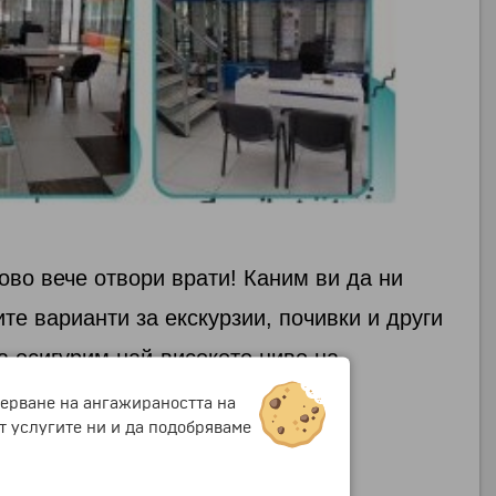
во вече отвори врати! Каним ви да ни
те варианти за екскурзии, почивки и други
 осигурим най-високото ниво на
е ви с нетърпение!
мерване на ангажираността на
т услугите ни и да подобряваме