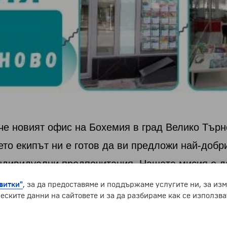
че новият офис на Бохемия в град Велико Търно
ето екипът ни е готов да ви предложи най-добри
ндивидуални предпочитания. Нашата мисия е да
Очаквам
аряме на всичките ви нужди и желания.
витки"
, за да предоставяме и поддържаме услугите ни, за из
еските данни на сайтовете и за да разбираме как се използва