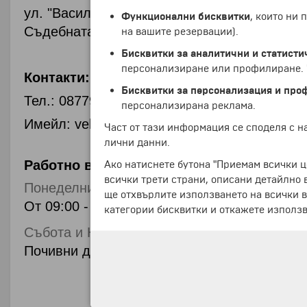
ул.
"Васил Левски" № 23, в близост до
Функционални бисквитки
, които ни
Съдебната палата.
на вашите резервации).
Бисквитки за аналитични и статисти
персонализиране или профилиране. Ч
Контакти:
Бисквитки за персонализация и про
Тел.: 0877900685
персонализирана реклама.
Имейл: velikotarnovo@bohemia.bg
Част от тази информация се споделя с 
лични данни.
Работно време:
Ако натиснете бутона "Приемам всички ц
всички трети страни, описани детайлно 
Понеделник - Петък
ще отхвърлите използването на всички в
От 09:00 - 13:00 ч. и от 14:00 - 18:00 ч.
категории бисквитки и откажете използв
Събота и Неделя
Почивни дни