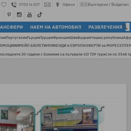
🇧🇬
Български / Bulgarian
0700 14 007
Офиси
РАНСФЕРИ
НАЕМ НА АВТОМОБИЛ
РАЗВЛЕЧЕНИЯ
лия
Португалия
Гърция
Турция
Франция
Швейцария
Чешка република
Афр
РОМОЦИИ
ИМЕЙЛ БЮЛЕТИН
УИКЕНДИ в ЕВРОПА
ОФЕРТИ за МОРЕ
СЕПТЕ
ите 20 години с Бохемия са пътували 621 729 туристи по 3548 програми