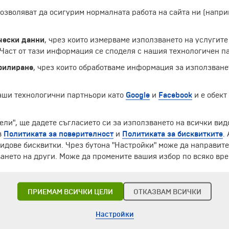
 позволяват да осигурим нормалната работа на сайта ни (нап
чески данни
, чрез които измерваме използването на услугите
аст от тази информация се споделя с нашия технологичен па
филиране
, чрез които обработваме информация за използване
наши технологични партньори като
Google
и
Facebook
и е обект
ели", ще дадете съгласието си за използването на всички вид
в
Политиката за поверителност
и
Политиката за бисквитките
.
идове бисквитки. Чрез бутона "Настройки" може да направит
ането на други. Може да промените вашия избор по всяко вре
ПРИЕМАМ ВСИЧКИ ЦЕЛИ
ОТКАЗВАМ ВСИЧКИ
Настройки