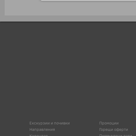
Екскурзии и почивки
Промоции
Направления
Горещи оферти
Календар
Потвърдени дати