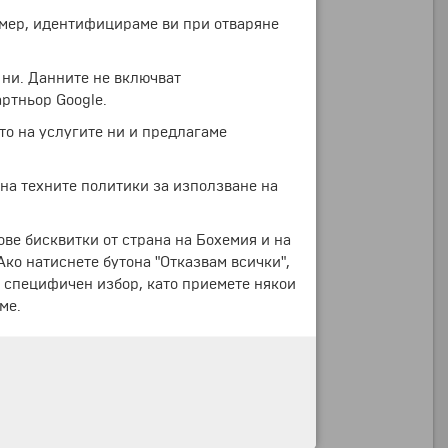
ример, идентифицираме ви при отваряне
 ни. Данните не включват
ртньор Google.
то на услугите ни и предлагаме
 на техните политики за използване на
ове бисквитки от страна на Бохемия и на
 Ако натиснете бутона "Отказвам всички",
е специфичен избор, като приемете някои
ме.