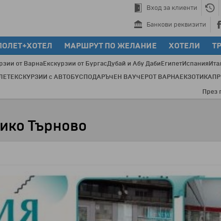
Вход за клиенти
Банкови реквизити
ПОЛЕТ+ХОТЕЛ
МАРШРУТ ПО ЖЕЛАНИЕ
ХОТЕЛИ
Т
рзии от Варна
Екскурзии от Бургас
Дубай и Абу Даби
Египет
Испания
Ита
ЛЕТ
ЕКСКУРЗИИ с АВТОБУС
ПОДАРЪЧЕН ВАУЧЕР
ОТ ВАРНА
ЕКЗОТИКА
П
През последн
ико Търново