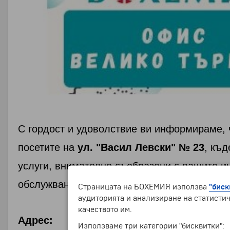
С гордост и удоволствие ви информираме, 
посетите на
ул. "Васил Левски" № 23
, къд
услуги, внимателно съобразени с вашите и
обслужване и удовлетвореност, като отгов
Страницата на БОХЕМИЯ използва
"биск
аудиторията и анализиране на статистич
качеството им.
Адрес:
Използваме три категории "бисквитки":