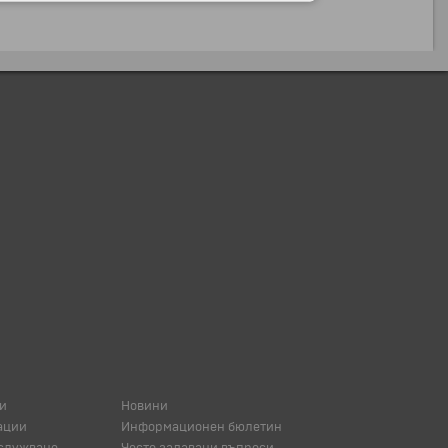
и
Новини
ации
Информационен бюлетин
служване
Често задавани въпроси