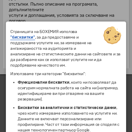
отстъпки. Пълно описание на програмата,
допълнителните
услуги и доплащания, условията за сключване на
договор
можете да намерите в нашите офиси и на страницата
Страницата на БОХЕМИЯ използва
на
"бисквитки"
, за да предоставяме и
програмата:
поддържаме услугите ни, за измерване на
ангажираността на аудиторията и
Карнавалът в Ница и Мантон - 26.02 - 03.03.2015 г.
анализиране на статистическите данни на сайтовете и за
ОРИГИНАЛНА ЦЕНА: 579 лв
да разбираме как се използват услугите ни и да
ОТСТЪПКА: 70 лв
подобряваме качеството им.
Използваме три категории "бисквитки":
Функционални бисквитки
, които ни позволяват да
осигурим нормалната работа на сайта ни (например,
идентифицираме ви при отваряне на вашите
ЧЛЕН НА
резервации).
Бисквитки за аналитични и статистически данни
,
чрез които измерваме използването на услугите ни.
Данните не включват персонализиране или
профилиране. Част от тази информация се споделя с
нашия технологичен партньор Google.