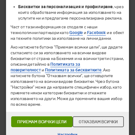
Бисквитки за персонализация и профилиране
, чрез
които обработваме информация за използването на
услугите ни и предлагаме персонализирана реклама.
Част от тази информация се споделя с наши
© 1994-2026 Бохемия ООД.
Всички права запазени.
технологични партньори като
Google
и
Facebook
и е обект
на техните политики за използване на лични данни.
Екскурзии и почивки
Ако натиснете бутона "Приемам всички цели", ще дадете
Направления
съгласието си за използването на всички видове
Календар
бисквитки от страна на Бохемия и на всички трети страни,
Всички програми от А до Я
описани детайлно в
Политиката за
поверителност
и
Политиката за бисквитките
. Ако
Промоции
натиснете бутона "Отказвам всички", ще отхвърлите
Горещи оферти
използването на всички видове бисквитки. Чрез бутона
"Настройки" може да направите специфичен избор, като
Потвърдени дати
приемете някои категории бисквитки и откажете
използването на други. Може да промените вашия избор
Празници
по всяко време.
Оферта на деня
Туристически обекти
ПРИЕМАМ ВСИЧКИ ЦЕЛИ
ОТКАЗВАМ ВСИЧКИ
Самолетни билети
Хотелски резервации
Настройки