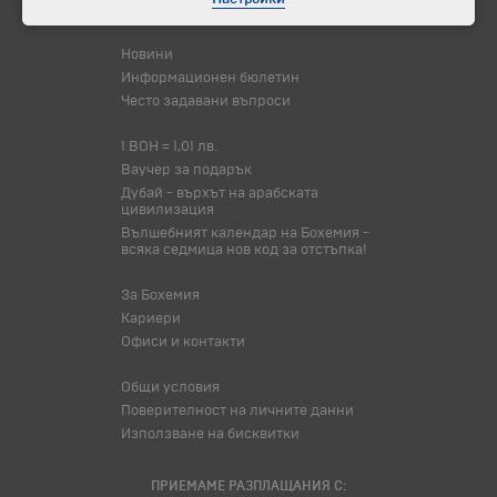
Корпоративно обслужване
Новини
Информационен бюлетин
Често задавани въпроси
1 BOH = 1,01 лв.
Ваучер за подарък
Дубай - върхът на арабската
цивилизация
Вълшебният календар на Бохемия -
всяка седмица нов код за отстъпка!
За Бохемия
Кариери
Офиси и контакти
Общи условия
Поверителност на личните данни
Използване на бисквитки
ПРИЕМАМЕ РАЗПЛАЩАНИЯ С: