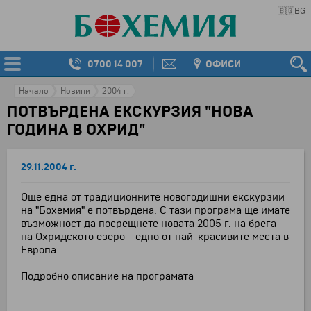
🇧🇬
BG
0700 14 007
ОФИСИ
Начало
Новини
2004 г.
ПОТВЪРДЕНА ЕКСКУРЗИЯ "НОВА
ГОДИНА В ОХРИД"
29.11.2004 г.
Още една от традиционните новогодишни екскурзии
на "Бохемия" е потвърдена. С тази програма ще имате
възможност да посрещнете новата 2005 г. на брега
на Охридското езеро - едно от най-красивите места в
Европа.
Подробно описание на програмата