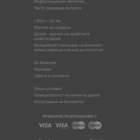
Информационен бюлетин
Често задавани въпроси
1 BOH = 1,01 лв.
Ваучер за подарък
Дубай - върхът на арабската
цивилизация
Вълшебният календар на Бохемия -
всяка седмица нов код за отстъпка!
За Бохемия
Кариери
Офиси и контакти
Общи условия
Поверителност на личните данни
Използване на бисквитки
ПРИЕМАМЕ РАЗПЛАЩАНИЯ С: