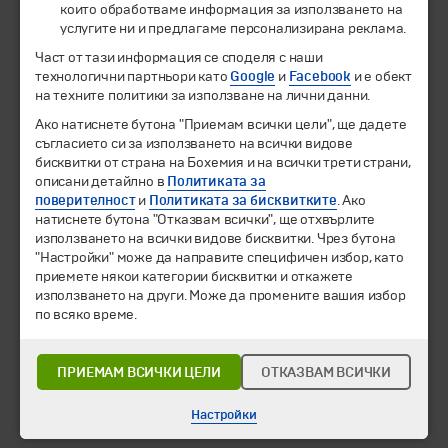
които обработваме информация за използването на
услугите ни и предлагаме персонализирана реклама.
© 1994-2026 Бохемия ООД.
Всички права запазени.
Част от тази информация се споделя с наши
технологични партньори като
Google
и
Facebook
и е обект
Екскурзии и почивки
на техните политики за използване на лични данни.
Направления
Календар
Ако натиснете бутона "Приемам всички цели", ще дадете
Всички програми от А до Я
съгласието си за използването на всички видове
бисквитки от страна на Бохемия и на всички трети страни,
описани детайлно в
Политиката за
Промоции
поверителност
и
Политиката за бисквитките
. Ако
Горещи оферти
натиснете бутона "Отказвам всички", ще отхвърлите
Потвърдени дати
използването на всички видове бисквитки. Чрез бутона
"Настройки" може да направите специфичен избор, като
Празници
приемете някои категории бисквитки и откажете
Оферта на деня
използването на други. Може да промените вашия избор
Туристически обекти
по всяко време.
Самолетни билети
Хотелски резервации
ПРИЕМАМ ВСИЧКИ ЦЕЛИ
ОТКАЗВАМ ВСИЧКИ
Корпоративно обслужване
Настройки
Новини