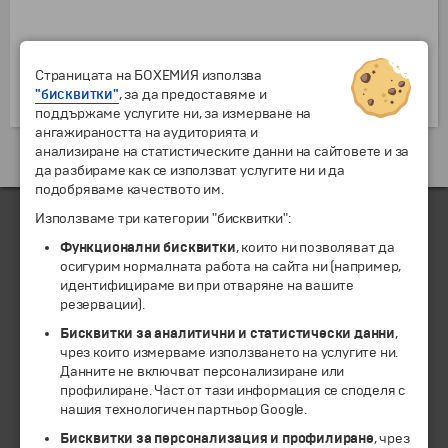
Страницата на БОХЕМИЯ използва
"бисквитки"
, за да предоставяме и
поддържаме услугите ни, за измерване на
ангажираността на аудиторията и
анализиране на статистическите данни на сайтовете и за
да разбираме как се използват услугите ни и да
подобряваме качеството им.
Използваме три категории "бисквитки":
Функционални бисквитки
, които ни позволяват да
ЧЛЕН НА
осигурим нормалната работа на сайта ни (например,
идентифицираме ви при отваряне на вашите
резервации).
Бисквитки за аналитични и статистически данни
,
чрез които измерваме използването на услугите ни.
Данните не включват персонализиране или
профилиране. Част от тази информация се споделя с
нашия технологичен партньор Google.
Бисквитки за персонализация и профилиране
, чрез