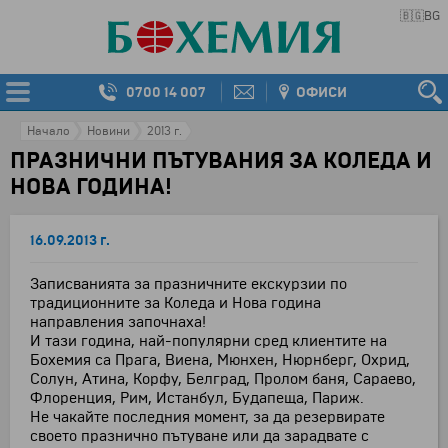
🇧🇬
BG
0700 14 007
ОФИСИ
Начало
Новини
2013 г.
ПРАЗНИЧНИ ПЪТУВАНИЯ ЗА КОЛЕДА И
НОВА ГОДИНА!
16.09.2013 г.
Записванията за празничните екскурзии по
традиционните за Коледа и Нова година
направления започнаха!
И тази година, най-популярни сред клиентите на
Бохемия са Прага, Виена, Мюнхен, Нюрнберг, Охрид,
Солун, Атина, Корфу, Белград, Пролом баня, Сараево,
Флоренция, Рим, Истанбул, Будапеща, Париж.
Не чакайте последния момент, за да резервирате
своето празнично пътуване или да зарадвате с