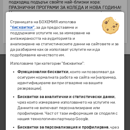
подходящ подърък свойте най-близки хора:
ПРАЗНИЧНИ ПРОГРАМИ ЗА КОЛЕДА И НОВА ГОДИНА!
Можете да направите и резервация по телефона - на
цената на един градски разговор от цялата страна -
Страницата на БОХЕМИЯ използва
на тел. 0700 14 007 !
"бисквитки"
, за да предоставяме и
Желаем Ви приятни мигове и празнично настроение
поддържаме услугите ни, за измерване на
в прекрасните Коледни и Новогодишни празници!
ангажираността на аудиторията и
анализиране на статистическите данни на сайтовете и за
да разбираме как се използват услугите ни и да
подобряваме качеството им.
Използваме три категории "бисквитки":
Функционални бисквитки
, които ни позволяват да
ЧЛЕН НА
осигурим нормалната работа на сайта ни (например,
идентифицираме ви при отваряне на вашите
резервации).
Бисквитки за аналитични и статистически данни
,
чрез които измерваме използването на услугите ни.
Данните не включват персонализиране или
профилиране. Част от тази информация се споделя с
нашия технологичен партньор Google.
Бисквитки за персонализация и профилиране
, чрез