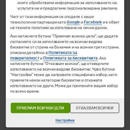
които обработваме информация за използването на
услугите ни и предлагаме персонализирана реклама.
© 1994-2026 Бохемия ООД.
Всички права запазени.
Част от тази информация се споделя с наши
технологични партньори като
Google
и
Facebook
и е обект
Екскурзии и почивки
на техните политики за използване на лични данни.
Направления
Календар
Ако натиснете бутона "Приемам всички цели", ще дадете
Всички програми от А до Я
съгласието си за използването на всички видове
бисквитки от страна на Бохемия и на всички трети страни,
описани детайлно в
Политиката за
Промоции
поверителност
и
Политиката за бисквитките
. Ако
Горещи оферти
натиснете бутона "Отказвам всички", ще отхвърлите
Потвърдени дати
използването на всички видове бисквитки. Чрез бутона
"Настройки" може да направите специфичен избор, като
Празници
приемете някои категории бисквитки и откажете
Оферта на деня
използването на други. Може да промените вашия избор
Туристически обекти
по всяко време.
Самолетни билети
Хотелски резервации
ПРИЕМАМ ВСИЧКИ ЦЕЛИ
ОТКАЗВАМ ВСИЧКИ
Корпоративно обслужване
Настройки
Новини