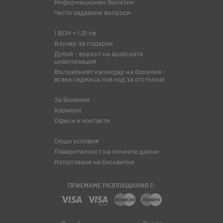
Информационен бюлетин
Често задавани въпроси
1 BOH = 1,01 лв.
Ваучер за подарък
Дубай - върхът на арабската
цивилизация
Вълшебният календар на Бохемия -
всяка седмица нов код за отстъпка!
За Бохемия
Кариери
Офиси и контакти
Общи условия
Поверителност на личните данни
Използване на бисквитки
ПРИЕМАМЕ РАЗПЛАЩАНИЯ С: