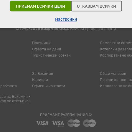
ПРИЕМАМ ВСИЧКИ ЦЕЛИ
ОТКАЗВАМ ВСИЧКИ
Настройки
© 1994-2026 Бохемия ООД.
Всички права запазени.
Празници
Самолетни билет
Оферта на деня
Хотелски резерв
Туристически обекти
Корпоративно об
За Бохемия
Общи условия
Кариери
Поверителност н
арабската
Офиси и контакти
Използване на б
ар на Бохемия -
код за отстъпка!
ПРИЕМАМЕ РАЗПЛАЩАНИЯ С: