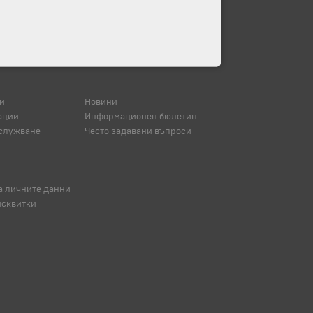
и
Новини
ации
Информационен бюлетин
служване
Често задавани въпроси
а личните данни
исквитки