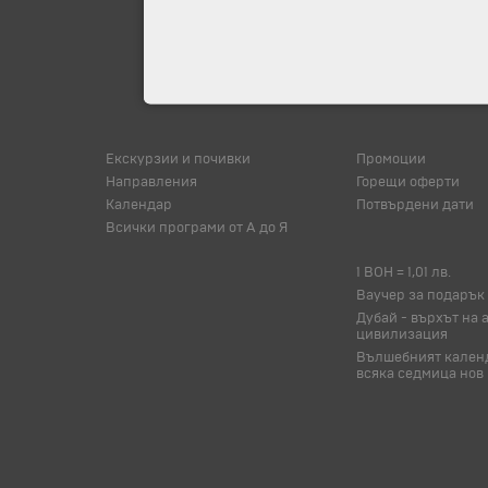
Екскурзии и почивки
Промоции
Направления
Горещи оферти
Календар
Потвърдени дати
Всички програми от А до Я
1 BOH = 1,01 лв.
Ваучер за подарък
Дубай - върхът на 
цивилизация
Вълшебният календ
всяка седмица нов 