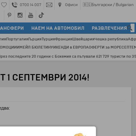
🇧🇬
Български / Bulgarian
0700 14 007
Офиси
РАНСФЕРИ
НАЕМ НА АВТОМОБИЛ
РАЗВЛЕЧЕНИЯ
лия
Португалия
Гърция
Турция
Франция
Швейцария
Чешка република
Афр
РОМОЦИИ
ИМЕЙЛ БЮЛЕТИН
УИКЕНДИ в ЕВРОПА
ОФЕРТИ за МОРЕ
СЕПТЕ
последните 20 години с Бохемия са пътували 621 729 туристи по 3548 п
 1 СЕПТЕМВРИ 2014!
едва: