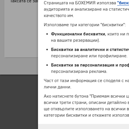
Таксата се заплаща на място от гостите на хотела!
Страницата на БОХЕМИЯ използва
"биск
аудиторията и анализиране на статистич
качеството им.
Използваме три категории "бисквитки":
Функционални бисквитки
, които ни
на вашите резервации).
Бисквитки за аналитични и статисти
персонализиране или профилиране. Ч
Бисквитки за персонализация и про
персонализирана реклама.
Част от тази информация се споделя с 
лични данни.
Ако натиснете бутона "Приемам всички ц
всички трети страни, описани детайлно 
ще отхвърлите използването на всички в
категории бисквитки и откажете използв