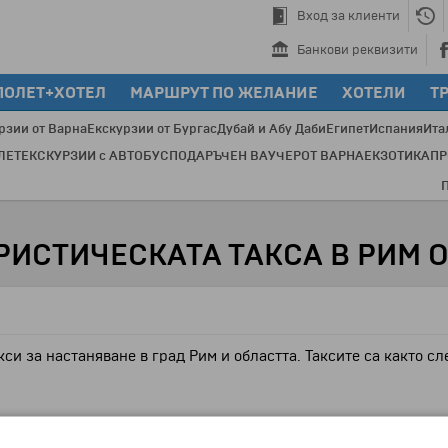
Вход за клиенти
Банкови реквизити
ПОЛЕТ+ХОТЕЛ
МАРШРУТ ПО ЖЕЛАНИЕ
ХОТЕЛИ
Т
рзии от Варна
Екскурзии от Бургас
Дубай и Абу Даби
Египет
Испания
Ита
ЛЕТ
ЕКСКУРЗИИ с АВТОБУС
ПОДАРЪЧЕН ВАУЧЕР
ОТ ВАРНА
ЕКЗОТИКА
П
През 
ИСТИЧЕСКАТА ТАКСА В РИМ ОТ
кси за настаняване в град Рим и областта. Таксите са както сл