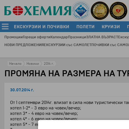
ЕКСКУРЗИИ И ПОЧИВКИ
ПОЛЕТИ
КРУИЗИ
Промоции
Горещи оферти
Календар
Празници
ЗЛАТНА ВЪЗРАСТ
Екску
НОВИ ПРЕДЛОЖЕНИЯ
ЕКСКУРЗИИ със САМОЛЕТ
ПОЧИВКИ със САМО
Начало
Новини
2014 г.
ПРОМЯНА НА РАЗМЕРА НА ТУР
30.07.2014 г.
От 1 септември 2014г. влизат в сила нови туристически та
хотел 1-2* - 3 евро на човек/вечер;
хотел 3* - 4 евро на човек/вечер;
хотел 4* - 6 евро на човек/вечер;
хотел 5* - 7 евро на човек/вечер.