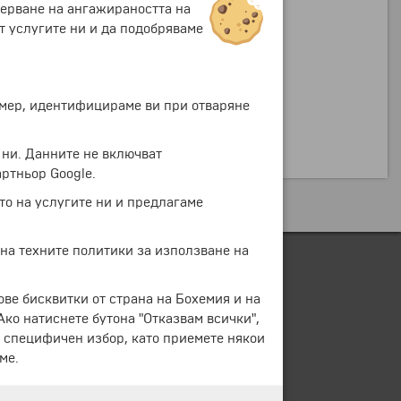
мерване на ангажираността на
т услугите ни и да подобряваме
ример, идентифицираме ви при отваряне
 ни. Данните не включват
ртньор Google.
то на услугите ни и предлагаме
 на техните политики за използване на
ове бисквитки от страна на Бохемия и на
 Ако натиснете бутона "Отказвам всички",
е специфичен избор, като приемете някои
ме.