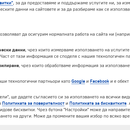
витки"
, за да предоставяме и поддържаме услугите ни, за из
еските данни на сайтовете и за да разбираме как се използва
 позволяват да осигурим нормалната работа на сайта ни (нап
чески данни
, чрез които измерваме използването на услугите
аст от тази информация се споделя с нашия технологичен па
филиране
, чрез които обработваме информация за използване
наши технологични партньори като
Google
и
Facebook
и е обект
ели", ще дадете съгласието си за използването на всички вид
ЧЛЕН НА
в
Политиката за поверителност
и
Политиката за бисквитките
.
идове бисквитки. Чрез бутона "Настройки" може да направит
ането на други. Може да промените вашия избор по всяко вре