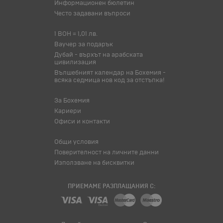
Информационен бюлетин
Често задавани въпроси
1 BOH = 1,01 лв.
Ваучер за подарък
Дубай - върхът на арабската
цивилизация
Вълшебният календар на Бохемия -
всяка седмица нов код за отстъпка!
За Бохемия
Кариери
Офиси и контакти
Общи условия
Поверителност на личните данни
Използване на бисквитки
ПРИЕМАМЕ РАЗПЛАЩАНИЯ С: