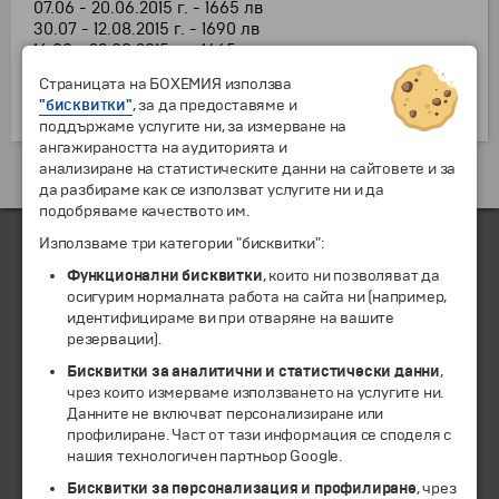
07.06 - 20.06.2015 г. - 1665 лв
30.07 - 12.08.2015 г. - 1690 лв
16.08 - 29.08.2015 г. - 1665 лв
Страницата на БОХЕМИЯ използва
Подробно описание на програмата
"бисквитки"
, за да предоставяме и
поддържаме услугите ни, за измерване на
ангажираността на аудиторията и
анализиране на статистическите данни на сайтовете и за
да разбираме как се използват услугите ни и да
подобряваме качеството им.
Използваме три категории "бисквитки":
Функционални бисквитки
, които ни позволяват да
ЧЛЕН НА
осигурим нормалната работа на сайта ни (например,
идентифицираме ви при отваряне на вашите
резервации).
Бисквитки за аналитични и статистически данни
,
чрез които измерваме използването на услугите ни.
Данните не включват персонализиране или
профилиране. Част от тази информация се споделя с
нашия технологичен партньор Google.
Бисквитки за персонализация и профилиране
, чрез