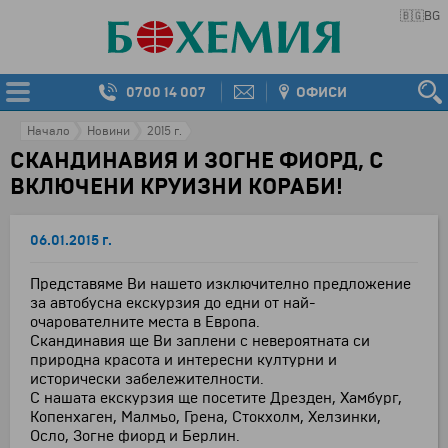
🇧🇬
BG
0700 14 007
ОФИСИ
Начало
Новини
2015 г.
СКАНДИНАВИЯ И ЗОГНЕ ФИОРД, С
ВКЛЮЧЕНИ КРУИЗНИ КОРАБИ!
06.01.2015 г.
Представяме Ви нашето изключително предложение
за автобусна екскурзия до едни от най-
очарователните места в Европа.
Скандинавия ще Ви заплени с невероятната си
природна красота и интересни културни и
исторически забележителности.
С нашата екскурзия ще посетите Дрезден, Хамбург,
Копенхаген, Малмьо, Грена, Стокхолм, Хелзинки,
Осло, Зогне фиорд и Берлин.