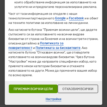
които обработваме информация за използването на
услугите ни и предлагаме персонализирана реклама.
© 1994-2026 Бохемия ООД.
Всички права запазени.
Част от тази информация се споделя с наши
технологични партньори като
Google
и
Facebook
и е обект
Екскурзии и почивки
на техните политики за използване на лични данни.
Направления
Календар
Ако натиснете бутона "Приемам всички цели", ще дадете
съгласието си за използването на всички видове
Всички програми от А до Я
бисквитки от страна на Бохемия и на всички трети страни,
описани детайлно в
Политиката за
Промоции
поверителност
и
Политиката за бисквитките
. Ако
Горещи оферти
натиснете бутона "Отказвам всички", ще отхвърлите
Потвърдени дати
използването на всички видове бисквитки. Чрез бутона
"Настройки" може да направите специфичен избор, като
Празници
приемете някои категории бисквитки и откажете
Оферта на деня
използването на други. Може да промените вашия избор
Туристически обекти
по всяко време.
Самолетни билети
Хотелски резервации
ПРИЕМАМ ВСИЧКИ ЦЕЛИ
ОТКАЗВАМ ВСИЧКИ
Корпоративно обслужване
Настройки
Новини