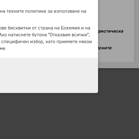
ходящ туризъм за 2017 година!"
 на техните политики за използване на
ове бисквитки от страна на Бохемия и на
e удоволствието да ви поканим на
щанда на туристическа
 Ако натиснете бутона "Отказвам всички",
дът е свободен за клиенти.
е специфичен избор, като приемете някои
а чартърна почивка на остров Тенерифе, Канарските
ме.