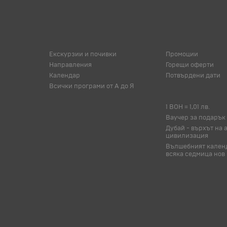
Екскурзии и почивки
Промоции
Направления
Горещи оферти
Календар
Потвърдени дати
Всички програми от А до Я
1 BOH = 1,01 лв.
Ваучер за подарък
Дубай - върхът на 
цивилизация
Вълшебният календ
всяка седмица нов 