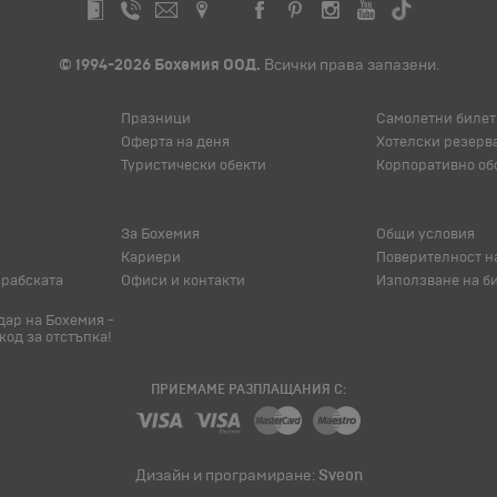
© 1994-2026 Бохемия ООД.
Всички права запазени.
Празници
Самолетни билет
Оферта на деня
Хотелски резерв
Туристически обекти
Корпоративно об
За Бохемия
Общи условия
Кариери
Поверителност н
арабската
Офиси и контакти
Използване на б
ар на Бохемия -
код за отстъпка!
ПРИЕМАМЕ РАЗПЛАЩАНИЯ С:
Дизайн и програмиране:
Sveon