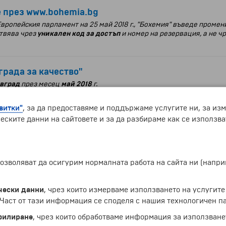
е през www.bohemia.bg
 Европейския парламент на 25 май 2018 г., "Бохемия" въведе проме
твява чрез
уникален код за достъп
и номер на резервация, а не ч
града за качество"
вград
през месец
май 2018
г.
витки"
, за да предоставяме и поддържаме услугите ни, за из
 най-високо качество на туристическите услуги
еските данни на сайтовете и за да разбираме как се използва
ция" в България за 2018/2019 г.
 на о-в Тенерифе“
 позволяват да осигурим нормалната работа на сайта ни (нап
телят от играта „Запиши се и спечели почивка на о-в Тенерифе“ 
чески данни
, чрез които измерваме използването на услугите
аст от тази информация се споделя с нашия технологичен па
тор за изходящ туризъм за 2017 година!
филиране
, чрез които обработваме информация за използване
дународното туристическо изложение
"Ваканция и СПА Експо",
което