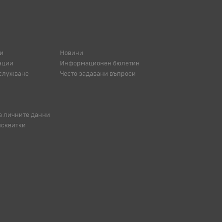
и
Новини
ации
Информационен бюлетин
служване
Често задавани въпроси
а личните данни
исквитки