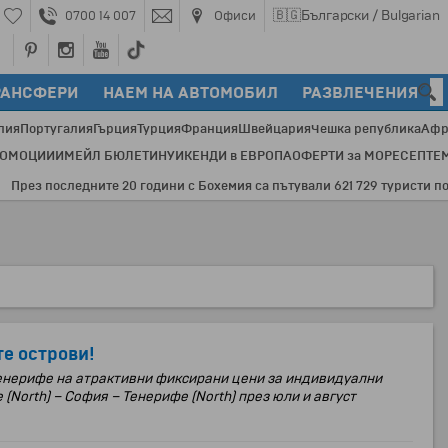
🇧🇬
Български / Bulgarian
0700 14 007
Офиси
РАНСФЕРИ
НАЕМ НА АВТОМОБИЛ
РАЗВЛЕЧЕНИЯ
лия
Португалия
Гърция
Турция
Франция
Швейцария
Чешка република
Афр
РОМОЦИИ
ИМЕЙЛ БЮЛЕТИН
УИКЕНДИ в ЕВРОПА
ОФЕРТИ за МОРЕ
СЕПТЕ
з последните 20 години с Бохемия са пътували 621 729 туристи по 354
е острови!
Тенерифе на атрактивни фиксирани цени за индивидуални
 (
North) –
София –
Тенерифе (
North)
през юли и август