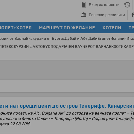
Вход за клиенти
Банкови реквизити
ПОЛЕТ+ХОТЕЛ
МАРШРУТ ПО ЖЕЛАНИЕ
ХОТЕЛИ
Т
рзии от Варна
Екскурзии от Бургас
Дубай и Абу Даби
Египет
Испания
Ита
ЛЕТ
ЕКСКУРЗИИ с АВТОБУС
ПОДАРЪЧЕН ВАУЧЕР
ОТ ВАРНА
ЕКЗОТИКА
П
Пре
ти на горещи цени до остров Тенерифе, Канарскит
рните полети на АК „
Bulgaria Air”
до острова на вечната пролет – 
вупосочни билети София – Тенерифе (
North) –
София
(или
Тенерифе
 дата
22.08.2018.