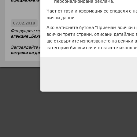
официалната церемония по награждаване, туристическа аге
персонализирана реклама.
Част от тази информация се споделя с 
лични данни.
Посетете "Бохемия" на „Ваканция & 
07.02.2018
Ако натиснете бутона "Приемам всички ц
Февруари е месецът на любовта и виното, а също и на межд
всички трети страни, описани детайлно 
агенция „Бохемия“ (щанд 8, зала 2)
на изложението на
15-ти
ще отхвърлите използването на всички в
Заповядайте на нашия щанд, за да оставите контактите си и 
категории бисквитки и откажете използв
острови за дата 19.06.2018 г.!