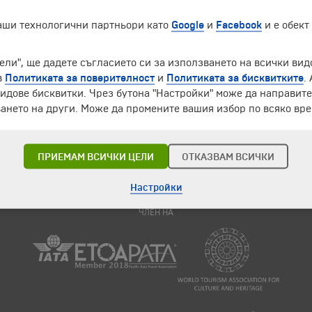
нция "Бохемия" получи отличието "Най-добър туроператор за из
наши технологични партньори като
Google
и
Facebook
и е обект
СПА експо 2018“ на 15-ти и 16-ти февруари!
ели", ще дадете съгласието си за използването на всички вид
ународното туристическо изложение
„Ваканция & СПА експо“!
Имам
в
Политиката за поверителност
и
Политиката за бисквитките
.
 и 16-ти февруари 2018 г.
в
Интер Експо център -
София, когато вхо
идове бисквитки. Чрез бутона "Настройки" може да направит
ще участвате в лотария за
1 безплатно място за нашата потвърден
ането на други. Може да промените вашия избор по всяко вре
ПРИЕМАМ ВСИЧКИ ЦЕЛИ
ОТКАЗВАМ ВСИЧКИ
Настройки
ЧЛЕН НА