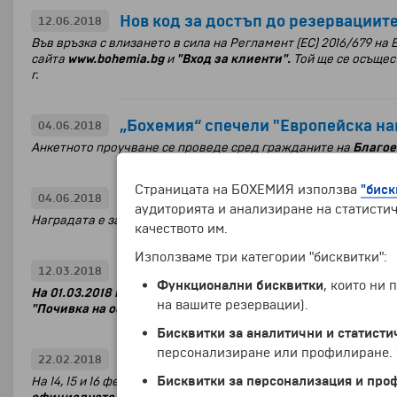
Нов код за достъп до резервациит
12.06.2018
Във връзка с влизането в сила на Регламент (ЕС) 2016/679 на
сайта
www.bohemia.bg
и
"Вход за клиенти".
Той ще се осъщес
г.
„Бохемия“ спечели "Европейска на
04.06.2018
Анкетното проучване се проведе сред гражданите на
Благое
Страницата на БОХЕМИЯ използва
"биск
„Бохемия“ отново спечели QuDal за
04.06.2018
аудиторията и анализиране на статистич
Наградата е за
1-во място в категорията "Туристическа аген
качеството им.
Използваме три категории "бисквитки":
Игра „Запиши се и спечели почивка
12.03.2018
Функционални бисквитки
, които ни
На 01.03.2018 г. на томболен принцип беше изтеглен победи
на вашите резервации).
"Почивка на остров Тенерифе".
Бисквитки за аналитични и статисти
персонализиране или профилиране. Ч
ТА "Бохемия" - Най-добър туропера
22.02.2018
Бисквитки за персонализация и про
На 14, 15 и 16 февруари 2018 г. традиционно се проведе меж