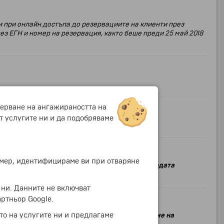
ни при онлайн достъпа до резервациите на клиенти през
рез ЕГН и номер на резервация, както беше преди 25 май 2018
мерване на ангажираността на
т услугите ни и да подобряваме
ример, идентифицираме ви при отваряне
- Станка Иванова Минкова
, която спечели
наградата
 ни. Данните не включват
ртньор Google.
то на услугите ни и предлагаме
 приведства над 380 фирми участници.
По време на