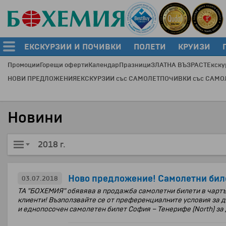
ЕКСКУРЗИИ И ПОЧИВКИ
ПОЛЕТИ
КРУИЗИ
Промоции
Горещи оферти
Календар
Празници
ЗЛАТНА ВЪЗРАСТ
Екску
НОВИ ПРЕДЛОЖЕНИЯ
ЕКСКУРЗИИ със САМОЛЕТ
ПОЧИВКИ със САМО
Новини
2018 г.
Ново предложение! Самолетни биле
03.07.2018
ТА "БОХЕМИЯ" обявява
в продажба самолетни билети в чартъ
клиенти! В
ъзползвайте се от преференциалните условия за д
и е
днопосочен самолетен билет София – Тенерифе (
North) за