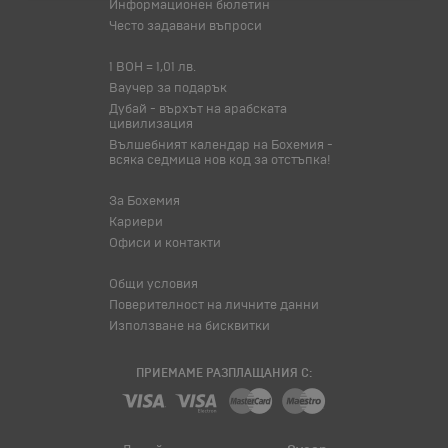
Информационен бюлетин
Често задавани въпроси
1 BOH = 1,01 лв.
Ваучер за подарък
Дубай - върхът на арабската
цивилизация
Вълшебният календар на Бохемия -
всяка седмица нов код за отстъпка!
За Бохемия
Кариери
Офиси и контакти
Общи условия
Поверителност на личните данни
Използване на бисквитки
ПРИЕМАМЕ РАЗПЛАЩАНИЯ С: