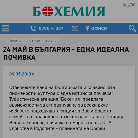
🇧🇬
BG
0700 14 007
ОФИСИ
Начало
Новини
2013 г.
24 МАЙ В БЪЛГАРИЯ - ЕДНА ИДЕАЛНА
ПОЧИВКА
09.05.2013 г.
Отбележете деня на българската и славянската
писменост и култура с една истинска почивка!
Туристическа агенция "Бохемия" предлага
възможности за отпразнуване за всеки вкус -
изберете подходящата опция за Вас и Вашето
семейство: празнична атмосфера в старата столица
Велико Търново, почивка на море с плаж, СПА
удобства в Родопите - планината на Орфей...