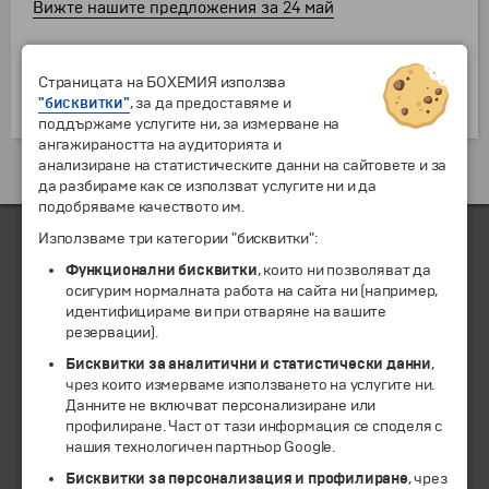
Вижте нашите предложения за 24 май
Страницата на БОХЕМИЯ използва
"бисквитки"
, за да предоставяме и
поддържаме услугите ни, за измерване на
ангажираността на аудиторията и
анализиране на статистическите данни на сайтовете и за
да разбираме как се използват услугите ни и да
подобряваме качеството им.
Използваме три категории "бисквитки":
Функционални бисквитки
, които ни позволяват да
ЧЛЕН НА
осигурим нормалната работа на сайта ни (например,
идентифицираме ви при отваряне на вашите
резервации).
Бисквитки за аналитични и статистически данни
,
чрез които измерваме използването на услугите ни.
Данните не включват персонализиране или
профилиране. Част от тази информация се споделя с
нашия технологичен партньор Google.
Бисквитки за персонализация и профилиране
, чрез