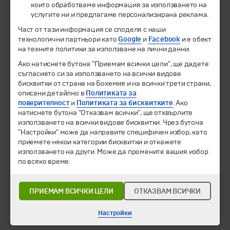
които обработваме информация за използването на
услугите ни и предлагаме персонализирана реклама.
© 1994-2026 Бохемия ООД.
Всички права запазени.
Част от тази информация се споделя с наши
технологични партньори като
Google
и
Facebook
и е обект
Екскурзии и почивки
на техните политики за използване на лични данни.
Направления
Календар
Ако натиснете бутона "Приемам всички цели", ще дадете
Всички програми от А до Я
съгласието си за използването на всички видове
бисквитки от страна на Бохемия и на всички трети страни,
описани детайлно в
Политиката за
Промоции
поверителност
и
Политиката за бисквитките
. Ако
Горещи оферти
натиснете бутона "Отказвам всички", ще отхвърлите
Потвърдени дати
използването на всички видове бисквитки. Чрез бутона
"Настройки" може да направите специфичен избор, като
Празници
приемете някои категории бисквитки и откажете
Оферта на деня
използването на други. Може да промените вашия избор
Туристически обекти
по всяко време.
Самолетни билети
Хотелски резервации
ПРИЕМАМ ВСИЧКИ ЦЕЛИ
ОТКАЗВАМ ВСИЧКИ
Корпоративно обслужване
Настройки
Новини