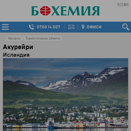
🇧🇬
BG
0700 14 007
ОФИСИ
Начало
Туристически обекти
Акурейри
Исландия