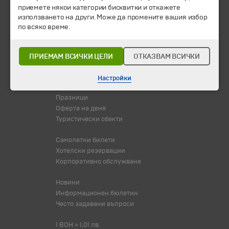
Екскурзии и почивки
приемете някои категории бисквитки и откажете
Направления
използването на други. Може да промените вашия избор
Календар
по всяко време.
Всички програми от А до Я
Промоции
ПРИЕМАМ ВСИЧКИ ЦЕЛИ
ОТКАЗВАМ ВСИЧКИ
Горещи оферти
Потвърдени дати
Настройки
Празници
Оферта на деня
Туристически обекти
Самолетни билети
Хотелски резервации
Корпоративно обслужване
Новини
Информационен бюлетин
Често задавани въпроси
1 BOH = 1,01 лв.