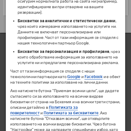
осигурим нормалната работа на сайта ни (например,
ресторанти и възможности за целогодишен
идентифицираме ви при отваряне на вашите
туризъм.
резервации).
Бисквитки за аналитични и статистически данни
,
Екскурзии и почивки до Исландия »
чрез които измерваме използването на услугите ни.
Данните не включват персонализиране или
профилиране. Част от тази информация се споделя с
нашия технологичен партньор Google.
Бисквитки за персонализация и профилиране
, чрез
ЧЛЕН НА
които обработваме информация за използването на
услугите ни и предлагаме персонализирана реклама.
Част от тази информация се споделя с наши
технологични партньори като
Google
и
Facebook
и е обект
на техните политики за използване на лични данни.
Ако натиснете бутона "Приемам всички цели", ще дадете
съгласието си за използването на всички видове
бисквитки от страна на Бохемия и на всички трети страни,
описани детайлно в
Политиката за
поверителност
и
Политиката за бисквитките
. Ако
© 1994-2026 Бохемия ООД.
Всички права запазени.
натиснете бутона "Отказвам всички", ще отхвърлите
използването на всички видове бисквитки. Чрез бутона
"Настройки" може да направите специфичен избор, като