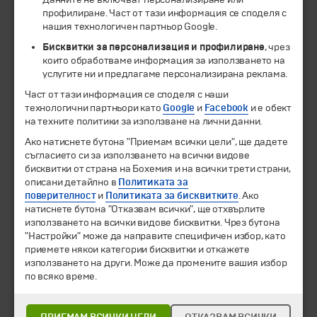
профилиране. Част от тази информация се споделя с
нашия технологичен партньор Google.
Бисквитки за персонализация и профилиране
, чрез
които обработваме информация за използването на
услугите ни и предлагаме персонализирана реклама.
Част от тази информация се споделя с наши
технологични партньори като
Google
и
Facebook
и е обект
на техните политики за използване на лични данни.
© 1994-2026 Бохемия ООД.
Всички права запазени.
Ако натиснете бутона "Приемам всички цели", ще дадете
съгласието си за използването на всички видове
Екскурзии и почивки
бисквитки от страна на Бохемия и на всички трети страни,
Направления
описани детайлно в
Политиката за
Календар
поверителност
и
Политиката за бисквитките
. Ако
натиснете бутона "Отказвам всички", ще отхвърлите
Всички програми от А до Я
използването на всички видове бисквитки. Чрез бутона
"Настройки" може да направите специфичен избор, като
Промоции
приемете някои категории бисквитки и откажете
Горещи оферти
използването на други. Може да промените вашия избор
Потвърдени дати
по всяко време.
Празници
Оферта на деня