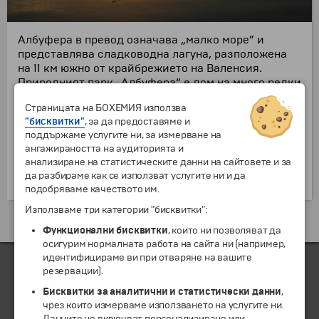
Албуфера в превод означава „малко море” и
представлява сладководна лагуна, разположена
на 11 км южно от крайбрежието на Валенсия.
Природният парк „Албуфера“ е дом на много редки
видове птици, животни и микроби. Водите на
Страницата на БОХЕМИЯ използва
езерото се използват в местното селско
"бисквитки"
, за да предоставяме и
стопанство за отглеждане на ориз и риболов.
поддържаме услугите ни, за измерване на
Непокътнатата природа привлича многобройни
ангажираността на аудиторията и
туристи от цял свят, за които са създадени
анализиране на статистическите данни на сайтовете и за
няколко специални маршрута за опознаване на
да разбираме как се използват услугите ни и да
района.
подобряваме качеството им.
Използваме три категории "бисквитки":
Екскурзии и почивки до Испания »
Функционални бисквитки
, които ни позволяват да
осигурим нормалната работа на сайта ни (например,
идентифицираме ви при отваряне на вашите
резервации).
Бисквитки за аналитични и статистически данни
,
ЧЛЕН НА
чрез които измерваме използването на услугите ни.
Данните не включват персонализиране или