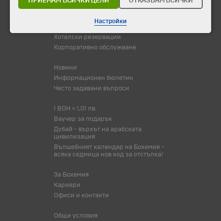
ПРИЕМАМ ВСИЧКИ ЦЕЛИ
ОТКАЗВАМ ВСИЧКИ
Туристически обекти
Настройки
Самолетни билети
Хотелски резервации
Корпоративно обслужване
Новини
Информационен бюлетин
Често задавани въпроси
1 BOH = 1,01 лв.
Ваучер за подарък
Дубай - върхът на арабската
цивилизация
Вълшебният календар на Бохемия -
всяка седмица нов код за отстъпка!
За Бохемия
Кариери
Офиси и контакти
Общи условия